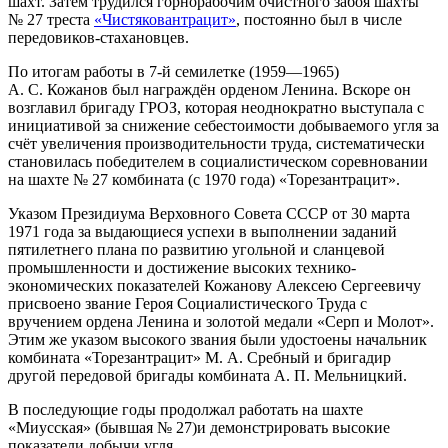
шахт. Затем трудился горнорабочим очистного забоя шахты
№ 27 треста
«Чистяковантрацит»
, постоянно был в числе
передовиков-стахановцев.
По итогам работы в 7-й семилетке (1959—1965)
А. С. Кожанов был награждён орденом Ленина. Вскоре он
возглавил бригаду ГРОЗ, которая неоднократно выступала с
инициативой за снижение себестоимости добываемого угля за
счёт увеличения производительности труда, систематически
становилась победителем в социалистическом соревновании
на шахте № 27 комбината (с 1970 года) «Торезантрацит».
Указом Президиума Верховного Совета СССР от 30 марта
1971 года за выдающиеся успехи в выполнении заданий
пятилетнего плана по развитию угольной и сланцевой
промышленности и достижение высоких технико-
экономических показателей Кожанову Алексею Сергеевичу
присвоено звание Героя Социалистического Труда с
вручением ордена Ленина и золотой медали «Серп и Молот».
Этим же указом высокого звания были удостоены начальник
комбината «Торезантрацит» М. А. Сребный и бригадир
другой передовой бригады комбината А. П. Мельницкий.
В последующие годы продолжал работать на шахте
«Миусская» (бывшая № 27)и демонстрировать высокие
показатели добычи угля.