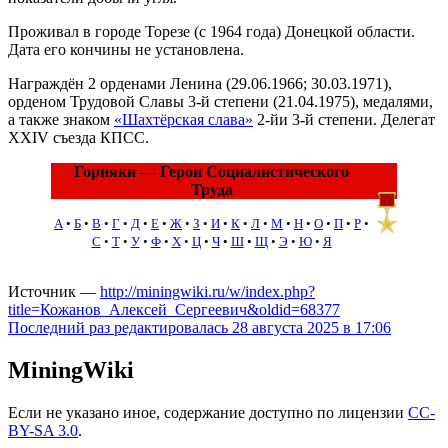
Проживал в городе Торезе (с 1964 года) Донецкой области.
Дата его кончины не установлена.
Награждён 2 орденами Ленина (29.06.1966; 30.03.1971),
орденом Трудовой Славы 3-й степени (21.04.1975), медалями,
а также знаком
«Шахтёрская слава»
2-йи 3-й степени. Делегат
XXIV съезда КПСС.
Горняки — Герои Социалистического
Труда
А
•
Б
•
В
•
Г
•
Д
•
Е
•
Ж
•
З
•
И
•
К
•
Л
•
М
•
Н
•
О
•
П
•
Р
•
С
•
Т
•
У
•
Ф
•
Х
•
Ц
•
Ч
•
Ш
•
Щ
•
Э
•
Ю
•
Я
Источник —
http://miningwiki.ru/w/index.php?
title=Кожанов_Алексей_Сергеевич&oldid=68377
Последний раз редактировалась 28 августа 2025 в 17:06
MiningWiki
Если не указано иное, содержание доступно по лицензии
CC-
BY-SA 3.0
.