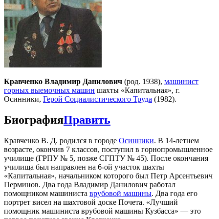
Кравченко Владимир Данилович
(род. 1938),
машинист
горных выемочных машин
шахты «Капитальная», г.
Осинники,
Герой Социалистического Труда
(1982).
Биография
Править
Кравченко В. Д. родился в городе
Осинники
. В 14-летнем
возрасте, окончив 7 классов, поступил в горнопромышленное
училище (ГРПУ № 5, позже СГПТУ № 45). После окончания
училища был направлен на 6-ой участок шахты
«Капитальная», начальником которого был Петр Арсентьевич
Перминов. Два года Владимир Данилович работал
помощником машиниста
врубовой машины
. Два года его
портрет висел на шахтовой доске Почета. «Лучший
помощник машиниста врубовой машины Кузбасса» — это