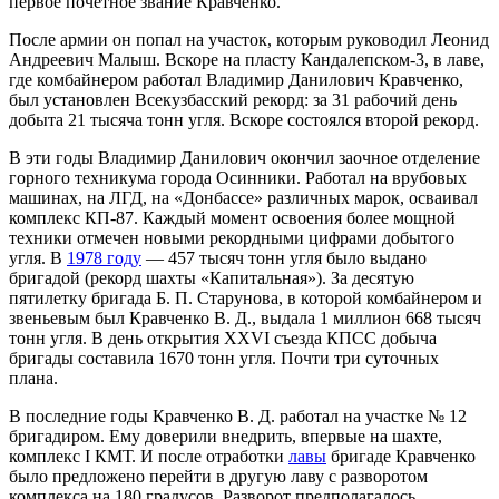
первое почетное звание Кравченко.
После армии он попал на участок, которым руководил Леонид
Андреевич Малыш. Вскоре на пласту Кандалепском-3, в лаве,
где комбайнером работал Владимир Данилович Кравченко,
был установлен Всекузбасский рекорд: за 31 рабочий день
добыта 21 тысяча тонн угля. Вскоре состоялся второй рекорд.
В эти годы Владимир Данилович окончил заочное отделение
горного техникума города Осинники. Работал на врубовых
машинах, на ЛГД, на «Донбассе» различных марок, осваивал
комплекс КП-87. Каждый момент освоения более мощной
техники отмечен новыми рекордными цифрами добытого
угля. В
1978 году
— 457 тысяч тонн угля было выдано
бригадой (рекорд шахты «Капитальная»). За десятую
пятилетку бригада Б. П. Старунова, в которой комбайнером и
звеньевым был Кравченко В. Д., выдала 1 миллион 668 тысяч
тонн угля. В день открытия XXVI съезда КПСС добыча
бригады составила 1670 тонн угля. Почти три суточных
плана.
В последние годы Кравченко В. Д. работал на участке № 12
бригадиром. Ему доверили внедрить, впервые на шахте,
комплекс I КМТ. И после отработки
лавы
бригаде Кравченко
было предложено перейти в другую лаву с разворотом
комплекса на 180 градусов. Разворот предполагалось