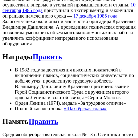
осуществить впервые в угольной промышленности страны.
10
сентября
1985 года
приступили к эксперименту, и закончился
он раньше намеченного срока —
17 декабря
1985 года
.
Залогом успеха были опыт и мастерство бригадира Кравченко
Владимира Даниловича. А проведенная техническая операция
позволила уменьшить объем монтажно-демонтажных работ и
увеличить коэффициент непрерывного использования
оборудования.
Награды
Править
В 1982 году за достижения высоких показателей в
выполнении планов, социалистических обязательств по
добыче угля, проявленную трудовую доблесть
Владимиру Даниловичу Кравченко присвоено звание
Герой Социалистического Труда с вручением второго
ордена Ленина и золотой звезды «Серп и Молот».
Орден Ленина (1974), медаль «За трудовое отличие»
Полный кавалер знака
«Шахтёрская слава»
Память
Править
Средняя общеобразовательная школа № 13 г. Осинники носит