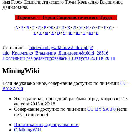
имя Героя Социалистического Труда Кравченко Владимира
Даниловича.
Горняки — Герои Социалистического Труда
А
•
Б
•
В
•
Г
•
Д
•
Е
•
Ж
•
З
•
И
•
К
•
Л
•
М
•
Н
•
О
•
П
•
Р
•
С
•
Т
•
У
•
Ф
•
Х
•
Ц
•
Ч
•
Ш
•
Щ
•
Э
•
Ю
•
Я
Источник —
http://miningwiki.ru/w/index.php?
title=Кравченко_Владимир_Данилович&oldid=28516
Последний раз редактировалась 13 августа 2013 в 20:18
MiningWiki
Если не указано иное, содержание доступно по лицензии
CC-
BY-SA 3.0
.
Эта страница в последний раз была отредактирована 13
августа 2013 в 20:18.
Содержание доступно по лицензии
CC-BY-SA 3.0
(если
не указано иное).
Политика конфиденциальности
О MiningWiki