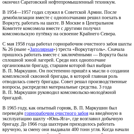
окончил Саратовский нефтепромышленный техникум.
В 1954—1957 годах служил в Советской Армии. После
демобилизации вместе с однополчанами решил поехать в
Воркуту, работать на шахте. В Москве в Центральном
Комитете комсомола вместе с другими получил
комсомольскую путёвку на освоение Крайнего Севера.
С мая 1958 года работал горнорабочим очистного забоя шахты
№ 26 (ныне «
Заполярная
») треста «Воркутауголь». Сначала
пришлось работать вместе с заключёнными — Воркута была
сплошной зоной лагерей. Среди них однополчане
организовали бригаду, старшим которой был выбран
В. П. Маркушин. Он постепенно пришёл к мысли о создании
комплексной сквозной бригады, в которой главная роль
отводилась совету бригады. Совет решал производственные
вопросы, распределял материальные средства. 3 года
В. П. Маркушин руководил комсомольско-молодёжной
бригадой.
В 1965 году, как опытный горняк, В. П. Маркушин был
переведён
горнорабочим очистного забоя
на введённую в
эксплуатацию шахту «Юнь-Яга», где возглавил добычную
бригаду. До 1966 года шахтерам приходилось работать
вручную, за смену они выдавали 400 тонн угля. Когда начали