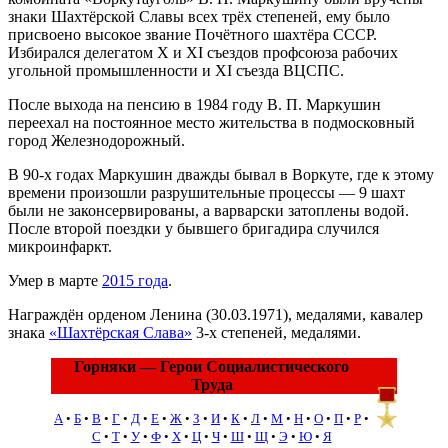
знаки Шахтёрской Славы всех трёх степеней, ему было
присвоено высокое звание Почётного шахтёра СССР.
Избирался делегатом X и XI съездов профсоюза рабочих
угольной промышленности и XI съезда ВЦСПС.
После выхода на пенсию в 1984 году В. П. Маркушин
переехал на постоянное место жительства в подмосковный
город Железнодорожный.
В 90-х годах Маркушин дважды бывал в Воркуте, где к этому
времени произошли разрушительные процессы — 9 шахт
были не законсервированы, а варварски затоплены водой.
После второй поездки у бывшего бригадира случился
микроинфаркт.
Умер в марте
2015 года
.
Награждён орденом Ленина (30.03.1971), медалями, кавалер
знака
«Шахтёрская Слава»
3-х степеней, медалями.
Горняки — Герои Социалистического
Труда
А
•
Б
•
В
•
Г
•
Д
•
Е
•
Ж
•
З
•
И
•
К
•
Л
•
М
•
Н
•
О
•
П
•
Р
•
С
•
Т
•
У
•
Ф
•
Х
•
Ц
•
Ч
•
Ш
•
Щ
•
Э
•
Ю
•
Я