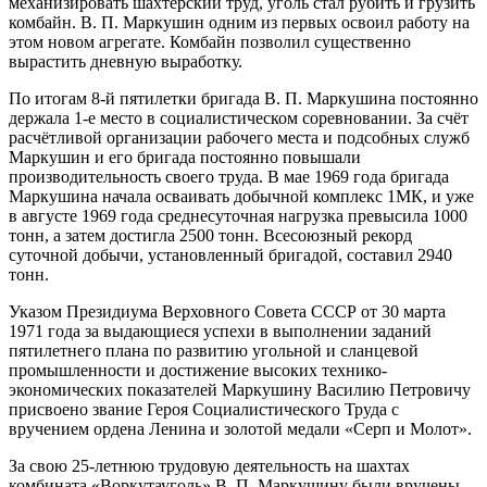
механизировать шахтёрский труд, уголь стал рубить и грузить
комбайн. В. П. Маркушин одним из первых освоил работу на
этом новом агрегате. Комбайн позволил существенно
вырастить дневную выработку.
По итогам 8-й пятилетки бригада В. П. Маркушина постоянно
держала 1-е место в социалистическом соревновании. За счёт
расчётливой организации рабочего места и подсобных служб
Маркушин и его бригада постоянно повышали
производительность своего труда. В мае 1969 года бригада
Маркушина начала осваивать добычной комплекс 1МК, и уже
в августе 1969 года среднесуточная нагрузка превысила 1000
тонн, а затем достигла 2500 тонн. Всесоюзный рекорд
суточной добычи, установленный бригадой, составил 2940
тонн.
Указом Президиума Верховного Совета СССР от 30 марта
1971 года за выдающиеся успехи в выполнении заданий
пятилетнего плана по развитию угольной и сланцевой
промышленности и достижение высоких технико-
экономических показателей Маркушину Василию Петровичу
присвоено звание Героя Социалистического Труда с
вручением ордена Ленина и золотой медали «Серп и Молот».
За свою 25-летнюю трудовую деятельность на шахтах
комбината «Воркутауголь» В. П. Маркушину были вручены