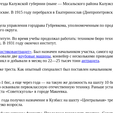
 уезда Калужской губернии (ныне — Мосальского района Калужско
Москве. В 1915 году перебрался в Екатеринослав (Днепропетровск
отдела управления горздрава Губревкома, уполномоченным по пр
го округа.
итуте. Во время учебы продолжал работать: техником бюро тех
. В 1931 году окончил институт.
истяковантрацит»
. Был назначен начальником участка, самого к
вовали две
врубовые машины
, конвейер с несколькими приводам
цикл и добывали в месяц по 22—25 тысяч тонн
антрацита
.
же треста. Как опытный специалист был поставлен начальником 
-1 бис, а еще через года — на такую же должность на шахту 10 
 осваивали первоклассную отечественную технику. Раньше уст
та «Советскуголь» в городе Макеевка.
41 года получил назначение в Кузбасс на шахту «Центральная» т
зко возросла.