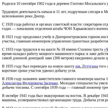
Родился 10 сентября 1902 года в деревне Глотово Мосальского
Трудовую деятельность начала в 11 лет, подручным слесаря в 
шлюзованию реки Днепр.
С 1920 года работал в органах советской власти: секретарем 
годах — начальник отделения штаба ЧОН Харьковского военно
В 1921 году продолжил учебу в Днепропетровском горном инст
участка, главным инженером управления гранитных разработок
С 1933 года трудился в на шахте № 18 имени Сталина треста
«Ч
время наладил работу мощного машинного парка: в лаве дейст
самой длинной донецкой лаве (300 метров) ежедневно делали 
В 1935 году был переведен на новую шахту
им. Лутугина
того 
короткие сроки участок удвоил добычу угля.
В 1936 году назначен заместителем главного инженера шахты 1
Александра Федоровича Засядько
. Молодые специалисты умело
добычи топлива. С сентября 1939 года — главный инженер трес
В октябре 1941 года был эвакуирован на восток. В декабре 19
машины, усовершенствовал организацию труда. Добыча угля ре