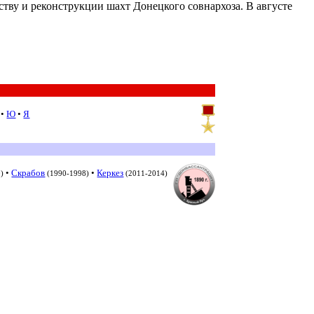
ству и реконструкции шахт Донецкого совнархоза. В августе
•
Ю
•
Я
•
Скрабов
•
Керкез
0)
(1990-1998)
(2011-2014)