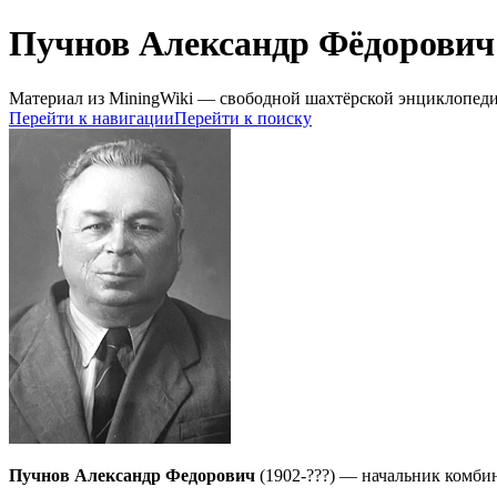
Пучнов Александр Фёдорович
Материал из MiningWiki — свободной шахтёрской энциклопед
Перейти к навигации
Перейти к поиску
Пучнов Александр Федорович
(1902-???) — начальник комби