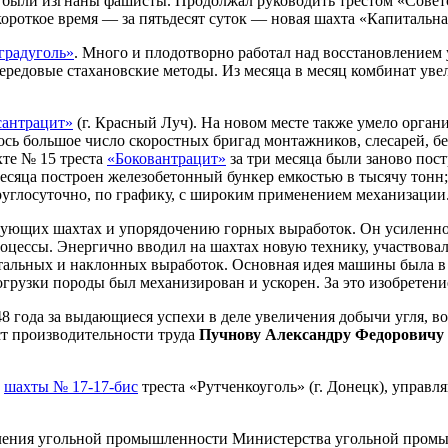
ни были изгнаны фашисты. Продолжал руководить трестом «Совет
ороткое время — за пятьдесят суток — новая шахта «Капитальна
градуголь»
. Много и плодотворно работал над восстановлением
ередовые стахановские методы. Из месяца в месяц комбинат увел
сантрацит»
(г. Красный Луч). На новом месте также умело орга
лось большое число скоростных бригад монтажников, слесарей, б
хте № 15 треста
«Боковантрацит»
за три месяца были заново пос
 месяца построен железобетонный бункер емкостью в тысячу тонн
руглосуточно, по графику, с широким применением механизации
ующих шахтах и упорядочению горных выработок. Он усиленно 
цессы. Энергично вводил на шахтах новую технику, участвовал 
льных и наклонных выработок. Основная идея машины была в то
огрузки породы был механизирован и ускорен. За это изобретени
8 года за выдающиеся успехи в деле увеличения добычи угля, в
т производительности труда
Пучнову Александру Федоровичу
м
шахты № 17-17-бис
треста «Рутченкоуголь» (г. Донецк), управ
вления угольной промышленности Министерства угольной промы