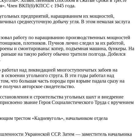
скуголь». Хозяйственным способом в сжатые сроки в тресте
я». Член ВКП(б)/КПСС с 1945 года.
 угольных предприятий, наращиванием их мощностей,
ичивал среднесуточную добычу угля. В этом немалая заслуга
низовал работу по наращиванию производственных мощностей
етонщиков, плотников. Пучнов лично следил за их работой,
троены и смонтированы: копер, подъемная машина, бункеры. На
; раньше на такую работу обычно тратили полгода. Добился
.
работал над ликвидацией многоступенчатых забоев на
в освоении угольного струга. В эти годы работал над
м, что большая часть породы при взрыве падала сразу на
е получил авторское свидетельство.
осстановления и строительства угольных шахт и внедрение
присвоено звание Героя Социалистического Труда с вручением
ляющим трестом «Кадиевуголь», начальником отдела
шленности Украинской ССР. Затем — заместитель начальника