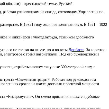
й области) в крестьянской семье. Русский.
), работал упаковщиком на складе, счетоводом Управления по
одразверстке. В 19821 году окончил политехникум. В 1921—1922
ников и инженеров Губотделатруда, техником дорожного
рупного не только на шахте, но и во всем
Донбассе
. За короткое
и, электровоз с тремя вагонетками. Под его руководством в
участка, отрабатывающем такую же 300-метровой лаву, в
бис треста «Снежнянантрацит». Работал под руководством
ановленных сроков на шахте достигли проектной мощности
реста «Кемеровуголь». Он смело применил в шахте врубовые