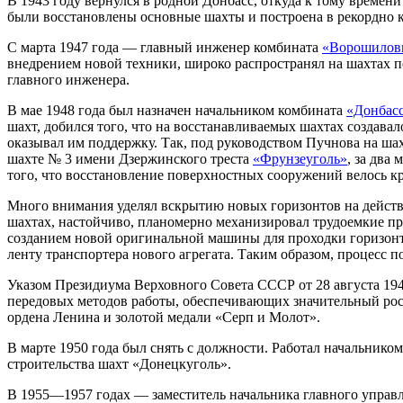
В 1943 году вернулся в родной Донбасс, откуда к тому време
были восстановлены основные шахты и построена в рекордно к
С марта 1947 года — главный инженер комбината
«Ворошилов
внедрением новой техники, широко распространял на шахтах п
главного инженера.
В мае 1948 года был назначен начальником комбината
«Донбас
шахт, добился того, что на восстанавливаемых шахтах создава
оказывал им поддержку. Так, под руководством Пучнова на ша
шахте № 3 имени Дзержинского треста
«Фрунзеуголь»
, за два
того, что восстановление поверхностных сооружений велось к
Много внимания уделял вскрытию новых горизонтов на действ
шахтах, настойчиво, планомерно механизировал трудоемкие про
созданием новой оригинальной машины для проходки горизонта
ленту транспортера нового агрегата. Таким образом, процесс п
Указом Президиума Верховного Совета СССР от 28 августа 194
передовых методов работы, обеспечивающих значительный рос
ордена Ленина и золотой медали «Серп и Молот».
В марте 1950 года был снять с должности. Работал начальнико
строительства шахт «Донецкуголь».
В 1955—1957 годах — заместитель начальника главного упра