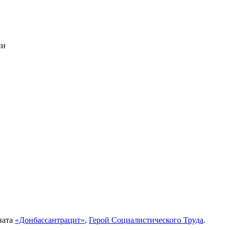
ии
ната
«Донбассантрацит»
,
Герой Социалистического Труда
.