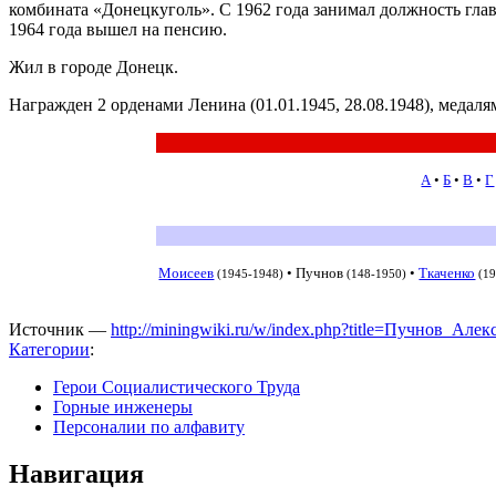
комбината «Донецкуголь». С 1962 года занимал должность глав
1964 года вышел на пенсию.
Жил в городе Донецк.
Награжден 2 орденами Ленина (01.01.1945, 28.08.1948), медалям
А
•
Б
•
В
•
Г
Моисеев
•
Пучнов
•
Ткаченко
(1945-1948)
(148-1950)
(1
Источник —
http://miningwiki.ru/w/index.php?title=Пучнов_А
Категории
:
Герои Социалистического Труда
Горные инженеры
Персоналии по алфавиту
Навигация