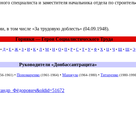
ного специалиста и заместителя начальника отдела по строитель
и, в том числе «За трудовую доблесть» (04.09.1948).
Горняки — Герои Социалистического Труда
•
Д
•
Е
•
Ж
•
З
•
И
•
К
•
Л
•
М
•
Н
•
О
•
П
•
Р
•
С
•
Т
•
У
•
Ф
•
Х
•
Ц
•
Ч
•
Ш
•
Щ
•
Э
Руководители «Донбассантрацита»
•
Пономаренко
•
Манжула
•
Титаренко
956-1961)
(1961-1964)
(1964-1980)
(1980-199
лександр_Фёдорович&oldid=51672