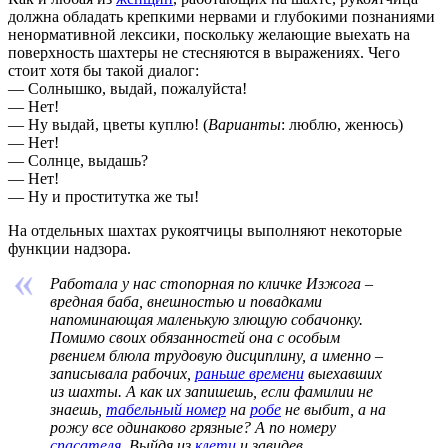
должна обладать крепкими нервами и глубокими познаниями
ненормативной лексики, поскольку желающие выехать на
поверхность шахтеры не стесняются в выражениях. Чего
стоит хотя бы такой диалог:
— Солнышко, выдай, пожалуйста!
— Нет!
— Ну выдай, цветы куплю! (
Варианты
: люблю, женюсь)
— Нет!
— Солнце, выдашь?
— Нет!
— Ну и проститутка же ты!
На отдельных шахтах рукоятчицы выполняют некоторые
функции надзора.
Работала у нас стопорная по кличке Изжога –
вредная баба, внешностью и повадками
напоминающая маленькую злющую собачонку.
Помимо своих обязанностей она с особым
рвением блюла трудовую дисциплину, а именно –
записывала рабочих,
раньше времени
выехавших
из шахты. А как их запишешь, если фамилии не
знаешь,
табельный номер
на
робе
не выбит, а на
рожу все одинаково грязные? А по номеру
спасателя
. Выйдя из
клети
и завидев