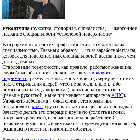
Рукоятчица
(рукоятка, стопорная, сигналистка) — жаргонное
название специальности «стволовой поверхности».
В иерархии шахтерских профессий считается «женской»
специальностью, Главным образом — из-за заработной платы,
которая для поверхностных специальностей всегда ниже, чем
для подземных.
Стволовыми поверхности, как правило, работают женщины,
служебные обязанности такие же как у
стволового
подземного
: разместить шахтёров в клети (увернуться от них
после открывания дверей, чтоб не занесли в клеть, ибо
ломится толпа будь здоров как), дать сигнал к отправке
(раньше рукояткой, ныне применяется аппаратура
АШС
).
Управлять лебедками, толкателями, стопорами при
постановке в
клеть
груза в вагонах или грузовых площадках.
Зачастую делать эти операции вручную (толкать вагоны,
открывать решетки), если механизмы не работают. С
помощью рукоятчиц отслеживаются перемещения начальства,
решившего посетить подземные объекты.
Как и любая из
женщин
, работающих на шахте, рукоятчица