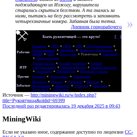
поджидающую их Изжогу, нарушители
старались скрыться бегством. А та гналась за
ними, пытаясь на бегу рассмотреть и запомнить
четырехзначные номера. Забавная была тетка.
Дневник горнорабочего
Быть рукоятчицей — это круто!
[
+
]
Взрывник
✶
ГРГВ
✶
ГРОЗ
✶
ГРП
✶
Горномонтажник
✶
Горноспасатель
✶
Забойщик
✶
Машинист электровоза
✶
Рабочие
МГВМ
✶
МПУ
✶
Проходчик
✶
Рукоятчица
✶
Стволовой
✶
Электрослесарь
Горный мастер
✶
Горный диспетчер
✶
Горный
ИТР
электромеханик
✶
Главный инженер
✶
Главный технолог
✶
Инспектор
✶
Маркшейдер
✶
Начальник участка
Прочие
Банщица
✶
Ламповщица
✶
Табельщица
Ветрогон
✶
Газожог
✶
Дверовой
✶
Коногон
✶
Забытые
Крепильщик
✶
Лампонос
✶
Откатчик
✶
Саночник
✶
Тормозной
*
Табакотрус
Источник —
http://miningwiki.ru/w/index.php?
title=Рукоятчица&oldid=69399
Последний раз редактировалась 19 декабря 2025 в 09:43
MiningWiki
Если не указано иное, содержание доступно по лицензии
CC-