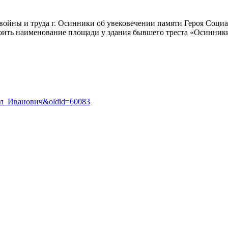
в войны и труда г. Осинники об увековечении памяти Героя Соц
оить наименование площади у здания бывшего треста «Осинник
авел_Иванович&oldid=60083