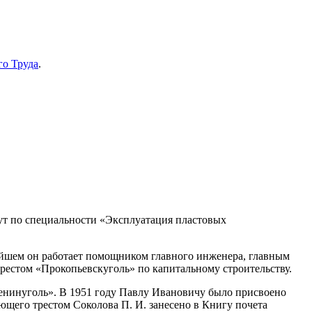
го Труда
.
т по специальности «Эксплуатация пластовых
ейшем он работает помощником главного инженера, главным
рестом «Прокопьевскуголь» по капитальному строительству.
 «Ленинуголь». В 1951 году Павлу Ивановичу было присвоено
ющего трестом Соколова П. И. занесено в Книгу почета