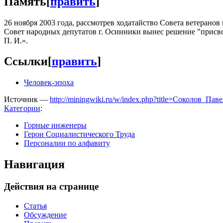
Память
[
править
]
26 ноября 2003 года, рассмотрев ходатайство Совета ветерано
Совет народных депутатов г. Осинники вынес решение "присв
П. И.».
Ссылки
[
править
]
Человек-эпоха
Источник —
http://miningwiki.ru/w/index.php?title=Соколов_П
Категории
:
Горные инженеры
Герои Социалистического Труда
Персоналии по алфавиту
Навигация
Действия на странице
Статья
Обсуждение