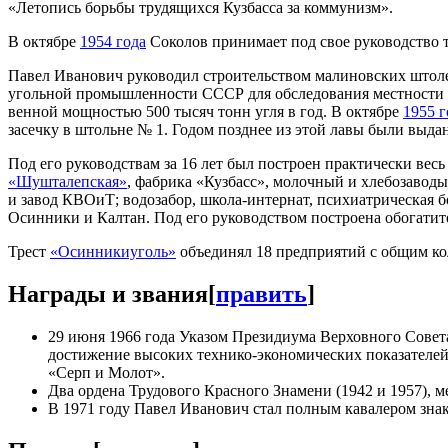
«Летопись борьбы трудящихся Кузбасса за коммунизм».
В октябре
1954 года
Соколов принимает под свое руководство 
Павел Иванович руководил строительством малиновских штолен
угольной промышленности СССР для обследования местности н
венной мощностью 500 тысяч тонн угля в год. В октябре
1955 г
засечку в штольне № 1. Годом позднее из этой лавы были выда
Под его руководствам за 16 лет был построен практически ве
«Шушталепская»
, фабрика «Кузбасс», молочный и хлебозавод
и завод КВОиТ; водозабор, школа-интернат, психиатрическая 
Осинники и Калтан. Под его руководством построена обогатите
Трест
«Осинникиуголь»
объединял 18 предприятий с общим кол
Награды и звания
[
править
]
29 июня 1966 года Указом Президиума Верховного Сове
достижение высоких технико-экономических показателей
«Серп и Молот».
Два ордена Трудового Красного Знамени (1942 и 1957), м
В 1971 году Павел Иванович стал полным кавалером знак