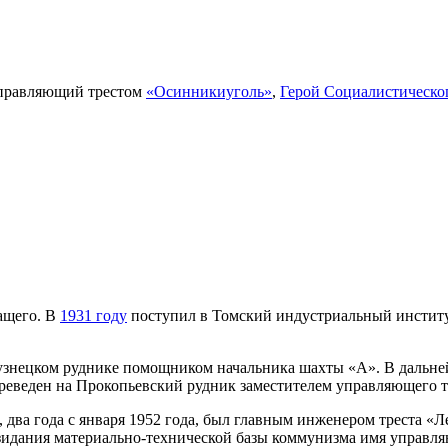
управляющий трестом
«Осинникиуголь»
,
Герой Социалистическо
жащего. В
1931 году
поступил в Томский индустриальный институ
Кузнецком руднике помощником начальника шахты «А». В дальн
реведен на Прокопьевский рудник заместителем управляющего т
ь», два года с января 1952 года, был главным инженером треста
озидания материально-технической базы коммунизма имя управля