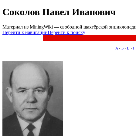
Соколов Павел Иванович
Материал из MiningWiki — свободной шахтёрской энциклопед
Перейти к навигации
Перейти к поиску
А
•
Б
•
В
•
Г