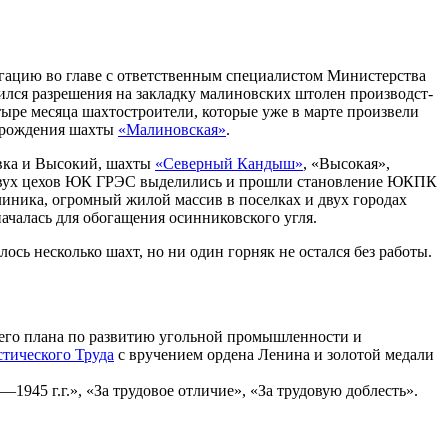
легацию во главе с ответственным специалистом Министерства
лся разрешения на закладку малиновских штолен производст­
ыре месяца шахтостроители, которые уже в марте произвели
м рождения шахты
«Малиновская»
.
овка и Высокий, шахты
«Северный Кандыш»
, «Высокая»,
из двух цехов ЮК ГРЭС выделились и прошли становление ЮКПК
линика, огромный жилой массив в поселках и двух городах
чалась для обогащения осинни­ковского угля.
сь несколько шахт, но ни один горняк не остался без работы.
его плана по развитию угольной промышленности и
тического Труда
с вручением ордена Ленина и золотой медали
1945 г.г.», «За трудовое отличие», «За трудовую доблесть».