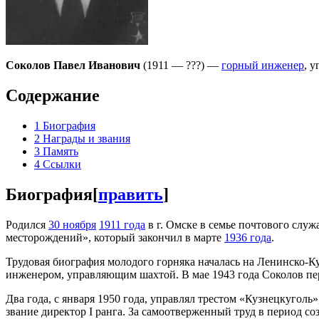
Соколов Павел Иванович
(1911 — ???) —
горный инженер
, 
Содержание
1
Биография
2
Награды и звания
3
Память
4
Ссылки
Биография
[
править
]
Родился
30 ноября
1911 года
в г. Омске в семье почтового слу
месторождений», который закончил в марте
1936 года
.
Трудовая биография молодого горняка началась на Ленинско-
инженером, управляющим шахтой. В мае 1943 года Соколов пе
Два года, с января 1950 года, управлял трестом «Кузнецкугол
звание директор I ранга. За самоотверженный труд в период с