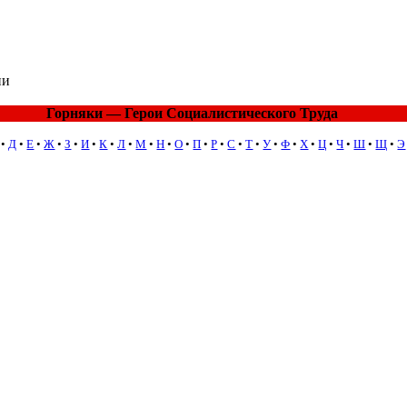
ии
Горняки — Герои Социалистического Труда
•
Д
•
Е
•
Ж
•
З
•
И
•
К
•
Л
•
М
•
Н
•
О
•
П
•
Р
•
С
•
Т
•
У
•
Ф
•
Х
•
Ц
•
Ч
•
Ш
•
Щ
•
Э