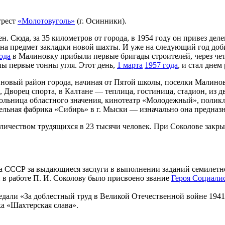
трест
«Молотовуголь»
(г. Осинники).
. Сюда, за 35 километров от города, в 1954 году он привез де
а предмет закладки новой шахты. И уже на следующий год доби
ода
в Ма­линовку прибыли первые бригады строителей, через чет
ны первые тонны угля. Этот день,
1 марта
1957 года
, и стал дне
сь новый район города, начиная от Пятой школы, поселки Малин
ы, Дворец спорта, в Калтане — теплица, гостиница, стадион, 
больница областного значения, кинотеатр «Молодежный», полик
льная фабрика «Сибирь» в г. Мыски — изначально она предназна
ичеством трудящихся в 23 тысячи человек. При Соколове закрыло
та СССР за выдающиеся заслуги в выполнении заданий семилетн
 в работе П. И. Соколову было присвоено звание
Героя Социалис
едали «За доблестный труд в Великой Отечественной войне 1941—
а «Шахтерская слава».