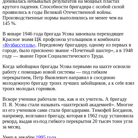
добивалась небывалых результатов на мощных пластах
крутого падения. Способности бригадира с особой силой
проявились в годы Великой Отечественной войны.
Производственные нормы выполнялись не менее чем на
145 %.
В январе 1946 года бригада Усова завоевала переходящее
Красное знамя ЦК профсоюза угольщиков и комбината
«Кузбассуголь»
. Передовому бригадиру, одному из первых в
городе, было присвоено звание «Почетный шахтер», а в 1948
году — звание Героя Социалистического Труда.
Когда забойщики бригады Усова первыми на шахте освоили
работу с помощью новой системы — под гибким
перекрытием, Петр Яковлевич направил в соседнюю
молодежную бригаду троих лучших забойщиков, а к себе взял
троих молодых горняков.
Вскоре ученики работали так, как и их учитель. А бригаду
П. Я. Усова стали называть «шахтерской академией». Многие
из его учеников сами стали бригадирами. Тимофей Богданов,
например, возглавил бригаду, которая в 1962 году установила
рекорд, выдав из-под гибкого перекрытия 20 тысяч тонн угля
за месяц.
Умер в декабре
1995 года
.