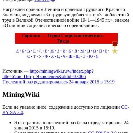
Награжден орденом Ленина и орденом Трудового Красного
Знамени, медалями «За трудовую доблесть» и «За доблестный
труд в Великой Отечественной войне 1941—1945 гг.», знаком
«Отличник социалистического соревнования».
Горняки — Герои Социалистического
Труда
А
•
Б
•
В
•
Г
•
Д
•
Е
•
Ж
•
З
•
И
•
К
•
Л
•
М
•
Н
•
О
•
П
•
Р
•
С
•
Т
•
У
•
Ф
•
Х
•
Ц
•
Ч
•
Ш
•
Щ
•
Э
•
Ю
•
Я
Источник —
http://miningwiki.ru/w/index.php?
title=Усов_Петр_Яковлевич&oldid=33066
Последний раз редактировалась 24 января 2015 в 15:19
MiningWiki
Если не указано иное, содержание доступно по лицензии
CC-
BY-SA 3.0
.
Эта страница в последний раз была отредактирована 24
января 2015 в 15:19.