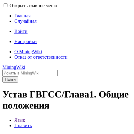
Открыть главное меню
Главная
Случайная
Войти
Настройки
О MiningWiki
Отказ от ответственности
MiningWiki
Найти
Устав ГВГСС/Глава1. Общие
положения
Язык
Править