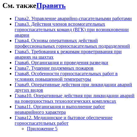
См. также
Править
Глава2. Управление аварийно-спасательными работами
Глава3. Действия членов вспомогательных
горноспасательных команд (ВГК) при возникновении
аварии
Глава4. Основы оперативных действий
профессиональных горноспасательных подразделений
Глава5. Требования к режимам проветривания при
авариях на шахтах
Глава6. Организация и проведения разведки
Глава7. Тушение подземных пожаров
Глава8. Особенности горноспасательных работ в
условиях повышенной температуры
Глава9. Оперативные действия при ликвидации аварий
других видов
Глава10. Оперативные действия при ликвидации аварий
на поверхностных технологических комплексах
Глава11. Организация и выполнение работ
неаварийного характера
Глава12. Медицинское и бытовое обеспечение
горноспасательных работ
Приложение 5