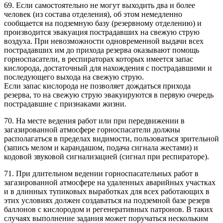
69. Если самостоятельно не могут выходить два и более
человек (из состава отделения), об этом немедленно
сообщается на подземную базу (резервному отделению) и
производится эвакуация пострадавших на свежую струю
воздуха. При невозможности одновременной выдачи всех
пострадавших им до прихода резерва оказывают помощь
горноспасатели, в респираторах которых имеется запас
кислорода, достаточный для нахождения с пострадавшими и
последующего выхода на свежую струю.
Если запас кислорода не позволяет дождаться прихода
резерва, то на свежую струю эвакуируются в первую очередь
пострадавшие с признаками жизни.
70. На месте ведения работ или при передвижении в
загазированной атмосфере горноспасатели должны
располагаться в пределах видимости, пользоваться зрительной
(запись мелом и карандашом, подача сигнала жестами) и
кодовой звуковой сигнализацией (сигнал при респираторе).
71. При длительном ведении горноспасательных работ в
загазированной атмосфере на удаленных аварийных участках
и в длинных тупиковых выработках для всех работающих в
этих условиях должен создаваться на подземной базе резерв
баллонов с кислородом и регенеративных патронов. В таких
случаях выполнение задания может поручаться нескольким