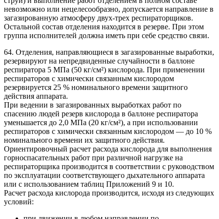
струи) и выполнение работ отделением в полном составе
невозможно или нецелесообразно, допускается направление в
загазированную атмосферу двух-трех респираторщиков.
Остальной состав отделения находится в резерве. При этом
группа исполнителей должна иметь при себе средство связи.
64. Отделения, направляющиеся в загазированные выработки,
резервируют на непредвиденные случайности в баллоне
респиратора 5 МПа (50 кг/см²) кислорода. При применении
респираторов с химически связанным кислородом
резервируется 25 % номинального времени защитного
действия аппарата.
При ведении в загазированных выработках работ по
спасению людей резерв кислорода в баллоне респиратора
уменьшается до 2,0 МПа (20 кг/см²), а при использовании
респираторов с химически связанным кислородом — до 10 %
номинального времени их защитного действия.
Ориентировочный расчет расхода кислорода для выполнения
горноспасательных работ при различной нагрузке на
респираторщика производится в соответствии с руководством
по эксплуатации соответствующего дыхательного аппарата
или с использованием таблиц Приложений 9 и 10.
Расчет расхода кислорода производится, исходя из следующих
условий:
при движении в любом направлении по