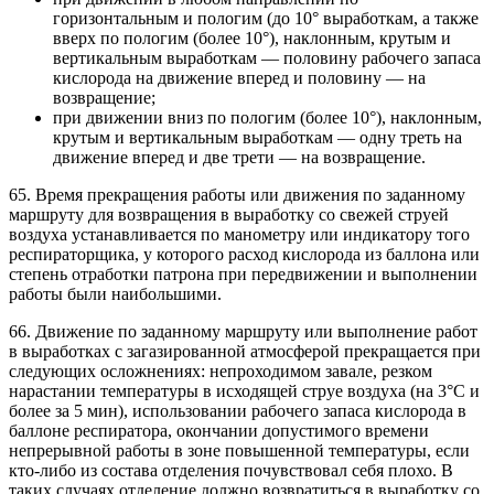
горизонтальным и пологим (до 10° выработкам, а также
вверх по пологим (более 10°), наклонным, крутым и
вертикальным выработкам — половину рабочего запаса
кислорода на движение вперед и половину — на
возвращение;
при движении вниз по пологим (более 10°), наклонным,
крутым и вертикальным выработкам — одну треть на
движение вперед и две трети — на возвращение.
65. Время прекращения работы или движения по заданному
маршруту для возвращения в выработку со свежей струей
воздуха устанавливается по манометру или индикатору того
респираторщика, у которого расход кислорода из баллона или
степень отработки патрона при передвижении и выполнении
работы были наибольшими.
66. Движение по заданному маршруту или выполнение работ
в выработках с загазированной атмосферой прекращается при
следующих осложнениях: непроходимом завале, резком
нарастании температуры в исходящей струе воздуха (на 3°С и
более за 5 мин), использовании рабочего запаса кислорода в
баллоне респиратора, окончании допустимого времени
непрерывной работы в зоне повышенной температуры, если
кто-либо из состава отделения почувствовал себя плохо. В
таких случаях отделение должно возвратиться в выработку со