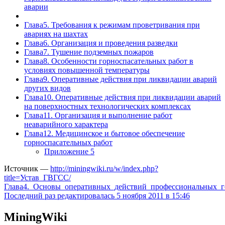
аварии
Глава5. Требования к режимам проветривания при
авариях на шахтах
Глава6. Организация и проведения разведки
Глава7. Тушение подземных пожаров
Глава8. Особенности горноспасательных работ в
условиях повышенной температуры
Глава9. Оперативные действия при ликвидации аварий
других видов
Глава10. Оперативные действия при ликвидации аварий
на поверхностных технологических комплексах
Глава11. Организация и выполнение работ
неаварийного характера
Глава12. Медицинское и бытовое обеспечение
горноспасательных работ
Приложение 5
Источник —
http://miningwiki.ru/w/index.php?
title=Устав_ГВГСС/
Глава4._Основы_оперативных_действий_профессиональных_г
Последний раз редактировалась 5 ноября 2011 в 15:46
MiningWiki