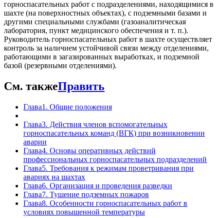
горноспасательных работ с подразделениями, находящимися в
шахте (на поверхностных объектах), с подземными базами и
другими специальными службами (газоаналитическая
лаборатория, пункт медицинского обеспечения и т. п.).
Руководитель горноспасательных работ в шахте осуществляет
контроль за наличием устойчивой связи между отделениями,
работающими в загазированных выработках, и подземной
базой (резервными отделениями).
См. также
Править
Глава1. Общие положения
Глава3. Действия членов вспомогательных
горноспасательных команд (ВГК) при возникновении
аварии
Глава4. Основы оперативных действий
профессиональных горноспасательных подразделений
Глава5. Требования к режимам проветривания при
авариях на шахтах
Глава6. Организация и проведения разведки
Глава7. Тушение подземных пожаров
Глава8. Особенности горноспасательных работ в
условиях повышенной температуры