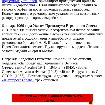
подземных установок
, бригадиром проходческой бригады
шахты «Ударновская». Стал инициатором соревнования за
высокую эффективность проходки горных выработок.
Коллектив под его руководством установил два всесоюзных
рекорда проходки горных выработок.
6 января 1966 года Указом Президиума Верховного Совета
СССР за выдающиеся успехи в эффективном использовании
горной техники, достижение высоких технико-экономических
показателей проходки горных выработок и умелое
руководство бригадой А. Я. Шалдыбину присвоено звание
Героя Социалистического Труда с вручением ордена Ленина и
золотой медали «Серп и Молот».
Награждён орденом Отечественной войны 2-й степени,
медалями «За победу над Германией в Великой
Отечественной войне 1941—1945 гг.» (1945), «30 лет
Советской Армии и Флота» (1948), «40 лет Вооружённых Сил
СССР» (1957), «Ветеран труда» и другими, нагрудным знаком
«Шахтёрская слава»
трёх степеней.
Горняки — Герои Социалистического
Труда