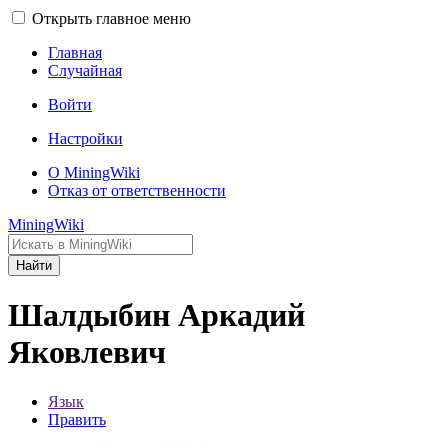
Открыть главное меню
Главная
Случайная
Войти
Настройки
О MiningWiki
Отказ от ответственности
MiningWiki
Найти
Шалдыбин Аркадий
Яковлевич
Язык
Править