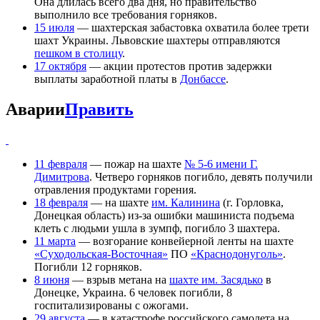
Она длилась всего два дня, но правительство
выполнило все требования горняков.
15 июля
— шахтерская забастовка охватила более трети
шахт Украины. Львовские шахтеры отправляются
пешком в столицу
.
17 октября
— акции протестов против задержки
выплаты заработной платы в
Донбассе
.
Аварии
Править
11 февраля
— пожар на шахте
№ 5-6 имени Г.
Димитрова
. Четверо горняков погибло, девять получили
отравления продуктами горения.
18 февраля
— на шахте
им. Калинина
(г. Горловка,
Донецкая область) из-за ошибки машиниста подъема
клеть с людьми ушла в зумпф, погибло 3 шахтера.
11 марта
— возгорание конвейерной ленты на шахте
«Суходольская-Восточная»
ПО
«Краснодонуголь»
.
Погибли 12 горняков.
8 июня
— взрыв метана на
шахте им. Засядько
в
Донецке, Украина. 6 человек погибли, 8
госпитализированы с ожогами.
29 августа
— в катастрофе российского самолета на