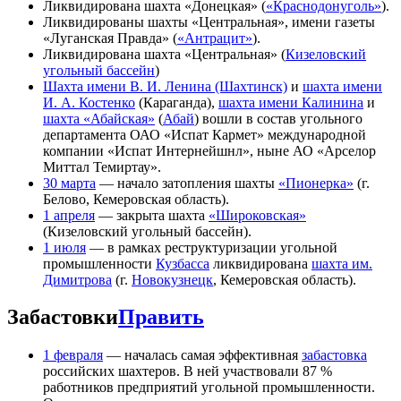
Ликвидирована шахта «Донецкая» (
«Краснодонуголь»
).
Ликвидированы шахты «Центральная», имени газеты
«Луганская Правда» (
«Антрацит»
).
Ликвидирована шахта «Центральная» (
Кизеловский
угольный бассейн
)
Шахта имени В. И. Ленина (Шахтинск)
и
шахта имени
И. А. Костенко
(Караганда),
шахта имени Калинина
и
шахта «Абайская»
(
Абай
) вошли в состав угольного
департамента ОАО «Испат Кармет» международной
компании «Испат Интернейшнл», ныне АО «Арселор
Миттал Темиртау».
30 марта
— начало затопления шахты
«Пионерка»
(г.
Белово, Кемеровская область).
1 апреля
— закрыта шахта
«Широковская»
(Кизеловский угольный бассейн).
1 июля
— в рамках реструктуризации угольной
промышленности
Кузбасса
ликвидирована
шахта им.
Димитрова
(г.
Новокузнецк
, Кемеровская область).
Забастовки
Править
1 февраля
— началась самая эффективная
забастовка
российских шахтеров. В ней участвовали 87 %
работников предприятий угольной промышленности.