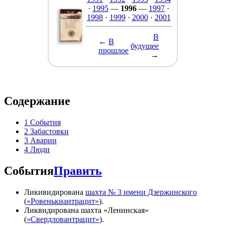
·
1995
—
1996
—
1997
·
1998
·
1999
·
2000
·
2001
В
←
В
будущее
прошлое
→
Содержание
1
События
2
Забастовки
3
Аварии
4
Люди
События
Править
Ликивидирована
шахта № 3 имени Дзержинского
(
«Ровенькиантрацит»
).
Ликвидирована шахта «Ленинская»
(
«Свердловантрацит»
).