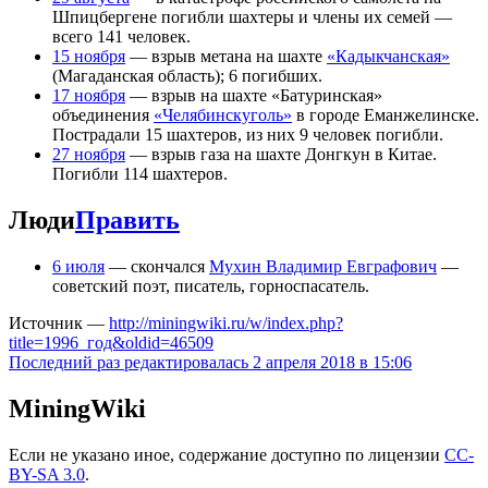
Шпицбергене погибли шахтеры и члены их семей —
всего 141 человек.
15 ноября
— взрыв метана на шахте
«Кадыкчанская»
(Магаданская область); 6 погибших.
17 ноября
— взрыв на шахте «Батуринская»
объединения
«Челябинскуголь»
в городе Еманжелинске.
Пострадали 15 шахтеров, из них 9 человек погибли.
27 ноября
— взрыв газа на шахте Донгкун в Китае.
Погибли 114 шахтеров.
Люди
Править
6 июля
— скончался
Мухин Владимир Евграфович
—
советский поэт, писатель, горноспасатель.
Источник —
http://miningwiki.ru/w/index.php?
title=1996_год&oldid=46509
Последний раз редактировалась 2 апреля 2018 в 15:06
MiningWiki
Если не указано иное, содержание доступно по лицензии
CC-
BY-SA 3.0
.