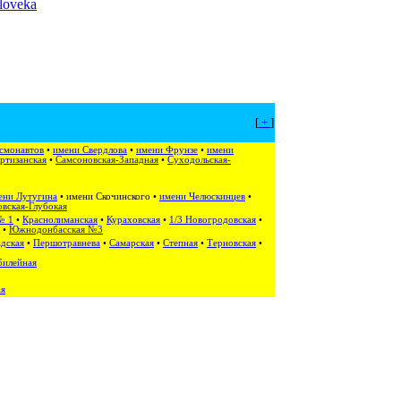
loveka
[
+
]
смонавтов
•
имени Свердлова
•
имени Фрунзе
•
имени
ртизанская
•
Самсоновская-Западная
•
Суходольская-
ени Лутугина
•
имени Скочинского
•
имени Челюскинцев
•
вская-Глубокая
№ 1
•
Краснолиманская
•
Кураховская
•
1/3 Новогродовская
•
•
Южнодонбасская №3
дская
•
Першотравнева
•
Самарская
•
Степная
•
Терновская
•
илейная
ая