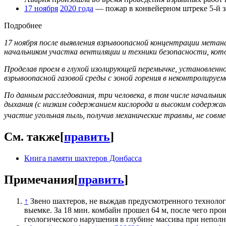
17 ноября
2020 года
— пожар в конвейерном штреке 5-й з
Подробнее
17 ноября после выявления взрывоопасной концентрации метана
начальником участка вентиляции и техники безопасности, кот
Проделав проем в глухой изолирующей перемычке, установленно
взрывоопасной газовой среды с зоной горения в неконтролируем
По данным расследования, три человека, в том числе начальник
дыхания (с низким содержанием кислорода и высоким содержани
участие угольная пыль, получив механические травмы, не совм
См. также
[
править
]
Книга памяти шахтеров Донбасса
Примечания
[
править
]
↑
Звено шахтеров, не выждав предусмотренного технологи
выемке. За 18 мин. комбайн прошел 64 м, после чего пр
геологического нарушения в глубине массива при непол