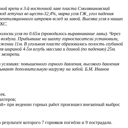
ной крепи в 3-й восточной лаве пласта Смоляниновский
ход летучих ве-ществ-32,4%, марка угля ГЖ, угол падения
и вентиляционного штреков вслед за лавой. Выемка угля в нишах
МКС.
полоски угля по 0.65м (проводилось выравнивание лавы). Через
и воздуха. Прибывшие на шахту горноспасатели установили,
жении 11м. В угольном пласте образовалась полость глубиной
я шириной 4-5м вглубь массива и длиной (по падению) 25м.
 мехкрепи.
 условиях: повышенного горного давления, высокого давления
зывают дополнительную нагрузку на забой. Б.М. Иванов
ек.
ахтеров;
» при ведении горных работ произошел внезапный выброс
результате которого 7 горняков погибли и 9 пострадали.