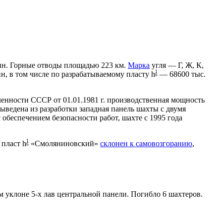
нн. Горные отводы площадью 223 км.
Марка
угля — Г, Ж, К,
1
, в том числе по разрабатываемому пласту h
— 68600 тыс.
6
нности СССР от 01.01.1981 г. производственная мощность
выведена из разработки западная панель шахты с двумя
обеспечением безопасности работ, шахте с 1995 года
1
 пласт h
«Смоляниновский»
склонен к самовозгоранию
,
6
 уклоне 5-х лав центральной панели. Погибло 6 шахтеров.