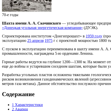
70-е годы
Шахта имени А. А. Скочинского
— угледобывающее предприя
«Донецкая угольная энергетическая компания»
(ДУЭК).
Спроектирована институтом «Донгипрошахт» в
1959 году
(про
эксплуатацию
25 апреля
1975
г с проектной мощностью 1800 тыс
С пуском в эксплуатацию переименована в шахту имени А. А. 
промышленности, награждена 5-ю орденами Ленина.
Горные работы ведутся на глубине 1200—1300 м. На момент от
еще до войны и устаревшим соседним шахтам, которые были уже
Разработка угольных пластов осложнена тяжелыми геологичес
риском возникновения газодинамических явлений (агрессивное
метров газа метана). Данное обстоятельство послужило причи
Содержание
1
Характеристики
2
Аварии