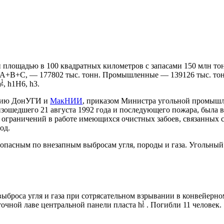
 площадью в 100 квадратных километров с запасами 150 млн то
 А+В+С, — 177802 тыс. тонн. Промышленные — 139126 тыс. тонн
1
h
, h1Н6, h3.
6
ению ДонУГИ и
МакНИИ
, приказом Министра угольной промышле
оизошедшего 21 августа 1992 года и последующего пожара, была 
ограничений в работе имеющихся очистных забоев, связанных с 
од.
 опасным по внезапным выбросам угля, породы и газа. Угольный
броса угля и газа при сотрясательном взрывании в конвейерном
1
точной лаве центральной панели пласта h
. Погибли 11 человек.
6