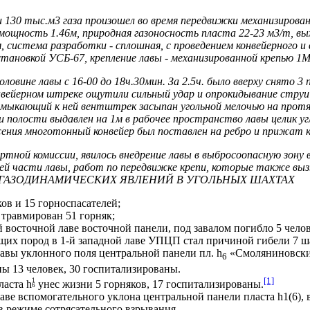
 130 тыс.м3 газа произошел во время передвижки механизирован
 мощность 1.46м, природная газоносность пласта 22-23 м3/т, вы
8м, система разработки - сплошная, с проведением конвейерного 
установкой УСБ-67, крепление лавы - механизированной крепью 1
ловине лавы с 16-00 до 18ч.30мин. За 2.5ч. было вверху снято 3 
онвейерном штреке ощутили сильный удар и опрокидывание стру
римыкающий к ней вентштрек засыпан угольной мелочью на протя
 полости выдавлен на 1м в рабочее пространство лавы целик угл
жения многотонный конвейер был поставлен на ребро и прижат к
ртной комиссии, явилось внедрение лавы в выбросоопасную зону в
хней части лавы, работ по передвижке крепи, которые также вы
ГАЗОДИНАМИЧЕСКИХ ЯВЛЕНИЙ В УГОЛЬНЫХ ШАХТАХ
ов и 15 горноспасателей;
 травмирован 51 горняк;
 восточной лаве восточной панели, под завалом погибло 5 челов
щих пород в 1-й западной лаве УПЦП стал причиной гибели 7 ш
авы уклонного поля центральной панели пл. h
«Смоляниновский
6
аны 13 человек, 30 госпитализированы.
[1]
1
ласта h
унес жизни 5 горняков, 17 госпитализированы.
6
е вспомогательного уклона центральной панели пласта h1(6), в 
в режиме сотрясательного взрывания.