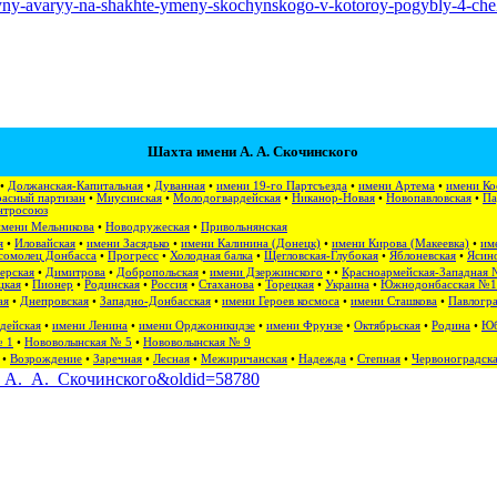
hyny-avaryy-na-shakhte-ymeny-skochynskogo-v-kotoroy-pogybly-4-che
Шахта имени А. А. Скочинского
•
Должанская-Капитальная
•
Дуванная
•
имени 19-го Партсъезда
•
имени Артема
•
имени Ко
асный партизан
•
Миусинская
•
Молодогвардейская
•
Никанор-Новая
•
Новопавловская
•
Па
нтросоюз
имени Мельникова
•
Новодружеская
•
Привольнянская
я
•
Иловайская
•
имени Засядько
•
имени Калинина (Донецк)
•
имени Кирова (Макеевка)
•
им
сомолец Донбасса
•
Прогресс
•
Холодная балка
•
Щегловская-Глубокая
•
Яблоневская
•
Ясино
ерская
•
Димитрова
•
Добропольская
•
имени Дзержинского
• •
Красноармейская-Западная 
цкая
•
Пионер
•
Родинская
•
Россия
•
Стаханова
•
Торецкая
•
Украина
•
Южнодонбасская №1
ая
•
Днепровская
•
Западно-Донбасская
•
имени Героев космоса
•
имени Сташкова
•
Павлогра
дейская
•
имени Ленина
•
имени Орджоникидзе
•
имени Фрунзе
•
Октябрьская
•
Родина
•
Юб
№ 1
•
Нововолынская № 5
•
Нововолынская № 9
•
Возрождение
•
Заречная
•
Лесная
•
Межиричанская
•
Надежда
•
Степная
•
Червоноградск
ени_А._А._Скочинского&oldid=58780