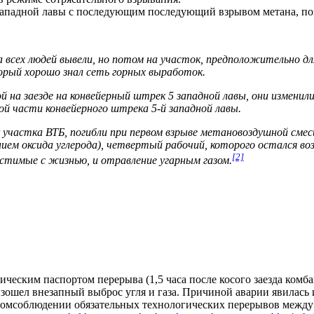
ападной лавы с последующим последующий взрывом метана, пог
 всех людей вывели, но потом на участок, предположительно для
орый хорошо знал сеть горных выработок.
й на заезде на конвейерный штрек 5 западной лавы, они изменил
ой части конвейерного штрека 5-й западной лавы.
 участка ВТБ, погибли при первом взрыве метановоздушной смеси 
ем оксида углерода), четвертый рабочий, которого остался воз
[2]
естимые с жизнью, и отравление угарным газом.
ческим паспортом перерыва (1,5 часа после косого заезда комб
оизошел внезапный выброс угля и газа. Причиной аварии явилась
номсоблюдении обязательных технологических перерывов между 