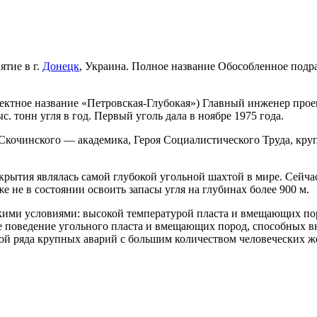
тие в г.
Донецк
, Украина. Полное название Обособленное подр
ектное название «Петровская-Глубокая») Главный инженер прое
. тонн угля в год. Первый уголь дала в ноябре 1975 года.
Скочинского — академика, Героя Социалистического Труда, круп
крытия являлась самой глубокой угольной шахтой в мире. Сейча
 не в состоянии освоить запасы угля на глубинах более 900 м.
кими условиями: высокой температурой пласта и вмещающих пор
 поведение угольного пласта и вмещающих пород, способных вн
ной ряда крупных аварий с большим количеством человеческих ж