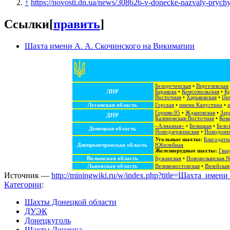
↑
https://novosti.dn.ua/news/308626-v-donecke-nazvaly-pryc
Ссылки
[
править
]
Шахта имени А. А. Скочинского на Викимапии
Белореченская
•
Вергелевская
ЛНР
Баракова
•
Комсомольская
•
Кр
Восточная
•
Харьковская
•
Це
Луганская область
Горская
•
имени Капустина
•
Горняк-95
•
Ждановская
•
Зар
ДНР
Калиновская-Восточная
•
Ком
«Алмазная»
•
Белицкая
•
Белоз
Донецкая область
Новодзержинская
•
Новодоне
Угольные шахты:
Благодатн
Днепропетровская область
Юбилейная
Железнорудные шахты:
Гвар
Волынская область
Бужанская
•
Нововолынская 
Львовская область
Великомостовская
•
Визейская
Источник —
http://miningwiki.ru/w/index.php?title=Шахта_им
Категории
:
Шахты Донецкой области
ДУЭК
Донецкуголь
Шахты Донецка