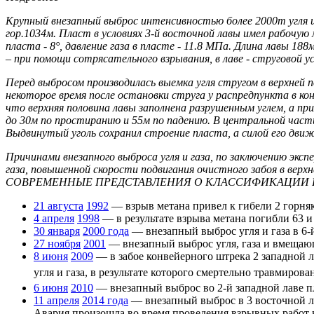
Крупный внезапный выброс интенсивностью более 2000т угля и
гор.1034м. Пласт в условиях 3-й восточной лавы имел рабочую
пласта - 8°, давление газа в пласте - 11.8 МПа. Длина лавы 18
– при помощи сотрясательного взрывания, в лаве - струговой 
Перед выбросом производилась выемка угля стругом в верхней по
некоторое время после остановки струга у распредпункта в к
что верхняя половина лавы заполнена разрушенным углем, а п
до 30м по простиранию и 55м по падению. В центральной части
Выдвинутый уголь сохранил строение пласта, а силой его дви
Причинами внезапного выброса угля и газа, по заключению экспе
газа, повышенной скорости подвигания очистного забоя в вер
СОВРЕМЕННЫЕ ПРЕДСТАВЛЕНИЯ О КЛАССИФИКАЦИИ 
21 августа
1992
— взрыв метана привел к гибели 2 горняк
4 апреля
1998
— в результате взрыва метана погибли 63 и
30 января
2000 года
— внезапный выброс угля и газа в 6-й
27 ноября
2001
— внезапный выброс угля, газа и вмещаю
8 июня
2009
— в забое конвейерного штрека 2 западной л
угля и газа, в результате которого смертельно травмиров
6 июня
2010
— внезапный выброс во 2-й западной лаве п
11 апреля
2014 года
— внезапный выброс в 3 восточной лав
Авария произошла во время проведения взрывных работ 