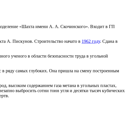
азделение «Шахта имени А. А. Скочинского». Входит в ГП
кта А. Пискунов. Строительство начато в
1962 году
. Сдана в
ного ученого в области безопасности труда в угольной
с в ряду самых глубоких. Она пришла на смену построенным
од, высоким содержанием газа метана в угольных пластах,
езапно выбросить сотни тонн угля и десятки тысяч кубических
ертв.