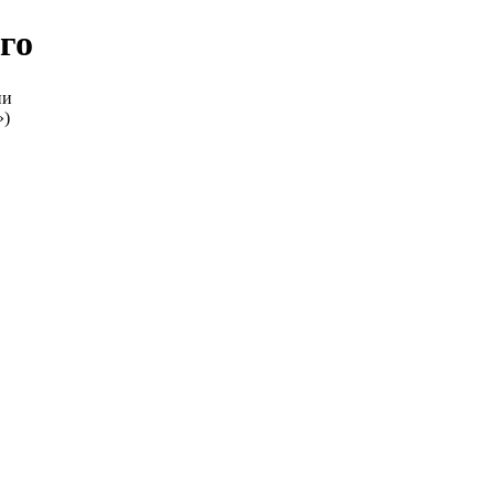
го
ии
»)