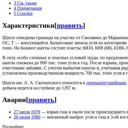
3
См. также
4
Примечания
5
Ссылки
Характеристики
[
править
]
Шахте отведены границы на участке от Смолянки до Марьинки
ОС, Т — коксующийся. Балансовые запасы угля по категориям
тонн. На балансе шахты состоят пласты: hВ10, hН8 (h8), h1В6, 
В силу особо сложных и опасных условий труда, по предлож
шахты снижена до 900 тыс. тонн угля в год. После взрыва, пр
очистными забоями. С учетом выбытия панели и, учитывая ряд 
установлена производственная мощность 700 тыс. тонн угля в г
Шахта им. А. А. Скочинского относится к
сверхкатегорийным
,
добыча ведется на глубине до 1297 м.
Аварии
[
править
]
27 июля
1979
— взрыв газа и пыли после происшедшего вы
26 июня
1980
— внезапный выброс угля и газа в 3-ей вос
Подробнее