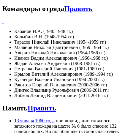
Командиры отряда
Править
Кабанов Н.А. (1940-1948 гг.)
Колыбин В.Н. (1948-1954 гг.)
Тарасов Николай Николаевич (1954-1959 гг.)
Малянов Николай Дмитриевич (1959-1964 гг.)
Аверин Николай Николаевич (1964-1966 гг.)
Иванов Вадим Александрович (1966-1968 гг.)
Жадан Алексей Андреевич (1968-1981 гг.)
Петренко Валерий Павлович (1981-1989 гг.)
Крылов Виталий Александрович (1989-1994 гг.)
Кузнецов Валерий Иванович (1994-2000 гг.)
Ракитов Георгий Геннадиевич (2000-2006 гг.)
Дингес Владимир Рудольфович (2006-2011 гг.)
Лобков Леонид Владимирович (2011-2016 гг.)
Память
Править
13 января
1960 года
при ликвидации сложного
затяжного пожара на шахте № 6 было спасено 132
горнорабочих. Но погибли шесть горноспасателей: