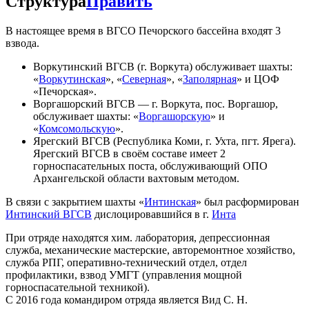
Структура
Править
В настоящее время в ВГСО Печорского бассейна входят 3
взвода.
Воркутинский ВГСВ (г. Воркута) обслуживает шахты:
«
Воркутинская
», «
Северная
», «
Заполярная
» и ЦОФ
«Печорская».
Воргашорский ВГСВ — г. Воркута, пос. Воргашор,
обслуживает шахты: «
Воргашорскую
» и
«
Комсомольскую
».
Ярегский ВГСВ (Республика Коми, г. Ухта, пгт. Ярега).
Ярегский ВГСВ в своём составе имеет 2
горноспасательных поста, обслуживающий ОПО
Архангельской области вахтовым методом.
В связи с закрытием шахты «
Интинская
» был расформирован
Интинский ВГСВ
дислоцировавшийся в г.
Инта
При отряде находятся хим. лаборатория, депрессионная
служба, механические мастерские, авторемонтное хозяйство,
служба РПГ, оперативно-технический отдел, отдел
профилактики, взвод УМГТ (управления мощной
горноспасательной техникой).
С 2016 года командиром отряда является Вид С. Н.