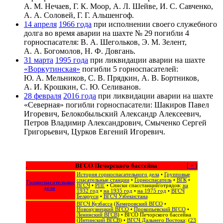
А. М. Нечаев, Г. К. Моор, А. Л. Шейве, И. С. Савченко,
А. А. Соловей, Г. Г. Альшенгоф.
14 апреля
1966 года
при исполнении своего служебного
долга во время аварии на шахте № 29 погибли 4
горноспасателя: В. А. Шегольков, Э. М. Зелент,
А. А. Богомолов, Н. Ф. Довгань.
31 марта
1995 года
при ликвидации аварии на шахте
«Воркутинская»
погибли 5 горноспасателей:
Ю. А. Мельников, С. В. Прядкин, А. В. Бортников,
А. И. Крошкин, С. Ю. Селиванов.
28 февраля
2016 года
при ликвидации аварии на шахте
«Северная» погибли горноспасатели: Шакиров Павел
Игоревич, Белокобыльский Александр Алексеевич,
Петров Владимир Александрович, Смыченко Сергей
Григорьевич, Цурков Евгений Игоревич.
ВГСО Печорского бассейна
[
+
]
История горноспасательного дела
•
Групповые
спасательные станции
•
Горноспасатель
•
ВГК
•
Горноспасательное
ВГСЧ
•
РПГ
• Списки спасстанций/отрядов:
на
дело
1932 год
•
на 1935 год
•
на 1975 год
•
ВГСЧ
Беларуси
•
ВГСЧ Узбекистана
ВГСЧ Кузбасса
(
Кемеровский ВГСО
•
Новокузнецкий ВГСО
•
Прокопьевский ВГСО
•
Ленинский ВГСВ
) •
ВГСО Печорского бассейна
(
Интинский ВГСВ
) •
ВГСЧ Дальнего Востока
: (
23