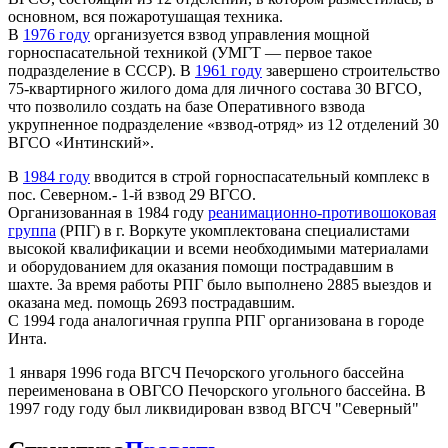
основном, вся пожаротушащая техника.
В
1976 году
организуется взвод управления мощной
горноспасательной техникой (УМГТ — первое такое
подразделение в СССР). В
1961 году
завершено строительство
75-квартирного жилого дома для личного состава 30 ВГСО,
что позволило создать на базе Оперативного взвода
укрупненное подразделение «взвод-отряд» из 12 отделений 30
ВГСО «Интинский».
В
1984 году
вводится в строй горноспасательный комплекс в
пос. Северном.- 1-й взвод 29 ВГСО.
Организованная в 1984 году
реанимационно-противошоковая
группа
(РПГ) в г. Воркуте укомплектована специалистами
высокой квалификации и всеми необходимыми материалами
и оборудованием для оказания помощи пострадавшим в
шахте. За время работы РПГ было выполнено 2885 выездов и
оказана мед. помощь 2693 пострадавшим.
С 1994 года аналогичная группа РПГ организована в городе
Инта.
1 января 1996 года ВГСЧ Печорского угольного бассейна
переименована в ОВГСО Печорского угольного бассейна. В
1997 году году был ликвидирован взвод ВГСЧ "Северный"