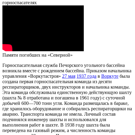
горноспасателях
Памяти погибших на «Северной»
Горноспасательная служба Печорского угольного бассейна
возникла вместе с рождением бассейна. Приказом начальника
управления «Воркутастроя»
27 мая
1937 года
в
Воркуте
была
создана первая горноспасательная команда из десяти
респираторщиков, двух инструкторов и начальника команды.
Эта команда обслуживала единственную действующую шахту
(шахта № 8 отработана и погашена в 1961 году) с суточной
добычей 600—700 тонн угля. Команда размещалась в бараке,
где хранилось оборудование и собирались респираторщики на
аварию. Транспорта команда не имела. Личный состав
подчинялся инженеру шахты и использовался для
выполнения работ в шахте. В 1938 году шахта была
переведена на газовый режим, а численность команды