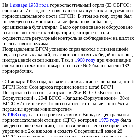
На
1 января
1953 года
горноспасательный отряд (33 ОВГСО)
состоял из 7 взводов, 3 поверхностных пунктов и подземного
горноспасательного поста (ПГСП). В этом же году отряд был
переведен на самостоятельный финансовый баланс,
организована бухгалтерия. Было организовано и оборудовано
5 газоаналитических лабораторий, которые начали
осуществлять регулярный контроль за соблюдением на шахтах
пылегазового режима.
Подразделения ВГСЧ успешно справляются с ликвидацией
ряда серьезных аварий, спасают застигнутых бедой шахтеров,
иногда ценой своей жизни. Так, в
1960 году
при ликвидации
сложного затяжного пожара на шахте № 6 было спасено 132
горнорабочих.
С 1 января 1968 года, в связи с ликвидацией Совнархоза, штаб
ВГСЧ Коми Совнархоза переименован в штаб ВГСЧ
Печорского бассейна, а отряды в 28-й ВГСО «Восточно-
Воркутинский», 29-й ВГСО «Западно-Воркутинский», 30-й
ВГСО «Интинский». Горно и газоспасательные части Ухты
переданы другим министерствам.
В
1968 году
начато строительство в г. Воркуте Центральной
горноспасательной станции (ЦГС), которая в
1973 году
была
введена в эксплуатацию, что позволило на ее базе произвести
укрепление 2-х взводов и создать Оперативный взвод 28
ВГСО, состоящий из 12 отделений, в котором разместилась, в