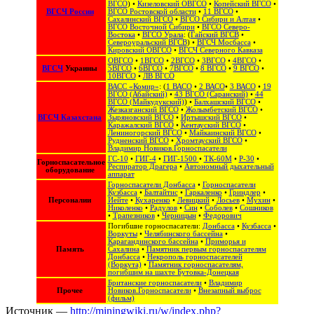
ВГСО
) •
Кизеловский ОВГСО
•
Копейский ВГСО
•
ВГСЧ России
ВГСО Ростовской области
•
11 ВГСО
•
Сахалинский ВГСО
‎ •
ВГСО Сибири и Алтая
‎ •
ВГСО Восточной Сибири
•
ВГСО Северо-
Востока
‎‎ •
ВГСО Урала
: (
Гайский ВГСВ
•
Североуральский ВГСВ
) •
ВГСЧ Мосбасса
•
Кировский ОВГСО
•
ВГСЧ Северного Кавказа
ОВГСО
•
1ВГСО
•
2ВГСО
•
3ВГСО
•
4ВГСО
•
ВГСЧ
Украины
5ВГСО
•
6ВГСО
•
7ВГСО
•
8 ВГСО
•
9 ВГСО
•
10ВГСО
•
ЛВ ВГСО
ВАСС «Комир»
: (
1 ВАСО
•
2 ВАСО
•
3 ВАСО
•
19
ВГСО (Абайский)
•
43 ВГСО (Саранский)
•
44
ВГСО (Майкудукский)
) •
Балхашский ВГСО
•
Жезказганский ВГСО
•
Жолымбетский ВГСО
•
ВГСЧ Казахстана
Зыряновский ВГСО
•
Иртышский ВГСО
•
Каражалский ВГСО
•
Кентауский ВГСО
•
Лениногорский ВГСО
•
Майкаинский ВГСО
•
Рудненский ВГСО
•
Хромтауский ВГСО
•
Владимир Новиков.Горноспасатели
ГС-10
•
ГИГ-4
•
ГИГ-1500
•
ТК-60М
•
Р-30
•
Горноспасательное
Респиратор Драгера
•
Автономный дыхательный
оборудование
аппарат
Горноспасатели Донбасса
•
Горноспасатели
Кузбасса
•
Балтайтис
•
Гаркаленко
•
Гриндлер
•
Персоналии
Иейте
•
Кухаренко
•
Левицкий
•
Лосьев
•
Мухин
•
Николенко
•
Радулов
•
Син
•
Соболев
•
Сошников
•
Трапезников
•
Черницын
•
Федорович
Погибшие горноспасатели:
Донбасса
•
Кузбасса
•
Воркуты
•
Челябинского бассейна
•
Карагандинского бассейна
•
Приморья и
Память
Сахалина
•
Памятник первым горноспасателям
Донбасса
•
Некрополь горноспасателей
(Воркута)
•
Памятник горноспасателям,
погибшим на шахте Бутовка-Донецкая
Британские горноспасатели
•
Владимир
Прочее
Новиков.Горноспасатели
•
Внезапный выброс
(фильм)
Источник —
http://miningwiki.ru/w/index.php?