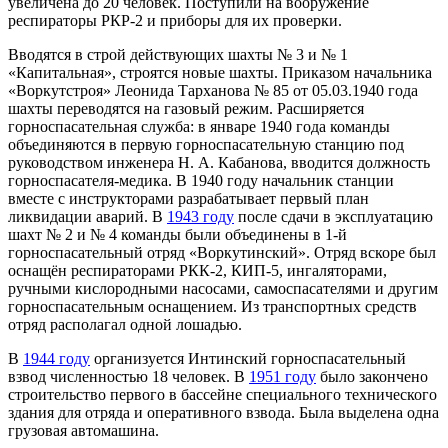
увеличена до 20 человек. Поступили на вооружение
респираторы РКР-2 и приборы для их проверки.
Вводятся в строй действующих шахты № 3 и № 1
«Капитальная», строятся новые шахты. Приказом начальника
«Воркутстроя» Леонида Тарханова № 85 от 05.03.1940 года
шахты переводятся на газовый режим. Расширяется
горноспасательная служба: в январе 1940 года команды
объединяются в первую горноспасательную станцию под
руководством инженера Н. А. Кабанова, вводится должность
горноспасателя-медика. В 1940 году начальник станции
вместе с инструкторами разрабатывает первый план
ликвидации аварий. В
1943 году
после сдачи в эксплуатацию
шахт № 2 и № 4 команды были объединены в 1-й
горноспасательный отряд «Воркутинский». Отряд вскоре был
оснащён респираторами РКК-2, КИП-5, ингаляторами,
ручными кислородными насосами, самоспасателями и другим
горноспасательным оснащением. Из транспортных средств
отряд располагал одной лошадью.
В
1944 году
организуется Интинский горноспасательный
взвод численностью 18 человек. В
1951 году
было закончено
строительство первого в бассейне специального технического
здания для отряда и оперативного взвода. Была выделена одна
грузовая автомашина.