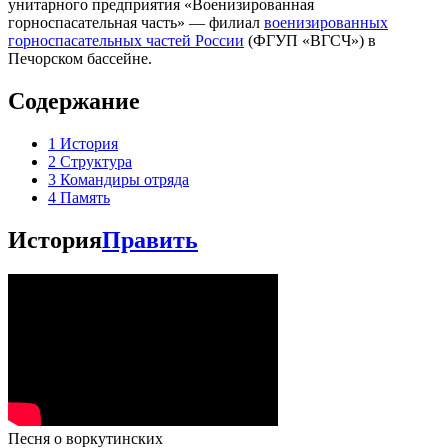
унитарного предприятия «Военизированная
горноспасательная часть» — филиал
военизированных
горноспасательных частей России
(ФГУП «ВГСЧ») в
Печорском бассейне.
Содержание
1
История
2
Структура
3
Командиры отряда
4
Память
История
Править
Песня о воркутинских