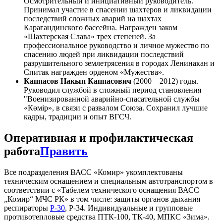
Осмотрительный и инициативный руководитель.
Принимал участие в спасении шахтеров и ликвидации
последствий сложных аварий на шахтах
Карагандинского бассейна. Награжден заком
«Шахтерская Слава» трех степеней. За
профессиональное руководство и личное мужество по
спасению людей при ликвидации последствий
разрушительного землетрясения в городах Ленинакан и
Спитак награжден орденом «Мужества».
Каппасов Накып Каппасович
(2000—2012) годы.
Руководил службой в сложный период становления
"Военизированной аварийно-спасательной службы
«Көмір», в связи с развалом Союза. Сохранил лучшие
кадры, традиции и опыт ВГСЧ.
Оперативная и профилактическая
работа
Править
Все подразделения ВАСС «Комир» укомплектованы
техническим оснащением и специальным автотранспортом в
соответствии с «Табелем технического оснащения ВАСС
„Комир“ МЧС РК» в том числе: защиты органов дыхания
респираторы
Р-30
, Р-34. Индивидуальные и групповые
противотепловые средства ПТК-100, ТК-40, МПКС «Зима».