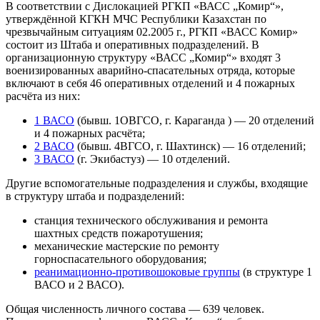
В соответствии с Дислокацией РГКП «ВАСС „Комир“»,
утверждённой КГКН МЧС Республики Казахстан по
чрезвычайным ситуациям 02.2005 г., РГКП «ВАСС Комир»
состоит из Штаба и оперативных подразделений. В
организационную структуру «ВАСС „Комир“» входят 3
военизированных аварийно-спасательных отряда, которые
включают в себя 46 оперативных отделений и 4 пожарных
расчёта из них:
1 ВАСО
(бывш. 1ОВГСО, г. Караганда ) — 20 отделений
и 4 пожарных расчёта;
2 ВАСО
(бывш. 4ВГСО, г. Шахтинск) — 16 отделений;
3 ВАСО
(г. Экибастуз) — 10 отделений.
Другие вспомогательные подразделения и службы, входящие
в структуру штаба и подразделений:
станция технического обслуживания и ремонта
шахтных средств пожаротушения;
механические мастерские по ремонту
горноспасательного оборудования;
реанимационно-противошоковые группы
(в структуре 1
ВАСО и 2 ВАСО).
Общая численность личного состава — 639 человек.