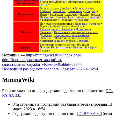
Горноспасательное
Респиратор Драгера
•
Автономный дыхательный
оборудование
аппарат
Горноспасатели Донбасса
•
Горноспасатели
Кузбасса
•
Балтайтис
•
Гаркаленко
•
Гриндлер
•
Персоналии
Иейте
•
Кухаренко
•
Левицкий
•
Лосьев
•
Мухин
•
Николенко
•
Радулов
•
Син
•
Соболев
•
Сошников
•
Трапезников
•
Черницын
•
Федорович
Погибшие горноспасатели:
Донбасса
•
Кузбасса
•
Воркуты
•
Челябинского бассейна
•
Карагандинского бассейна
•
Приморья и
Память
Сахалина
•
Памятник первым горноспасателям
Донбасса
•
Некрополь горноспасателей
(Воркута)
•
Памятник горноспасателям,
погибшим на шахте Бутовка-Донецкая
Британские горноспасатели
•
Владимир
Прочее
Новиков.Горноспасатели
•
Внезапный выброс
(фильм)
Источник —
http://miningwiki.ru/w/index.php?
title=Военизированная_аварийно-
спасательная_служба_«Комир»&oldid=63344
Последний раз редактировалась 13 марта 2023 в 16:54
MiningWiki
Если не указано иное, содержание доступно по лицензии
CC-
BY-SA 3.0
.
Эта страница в последний раз была отредактирована 13
марта 2023 в 16:54.
Содержание доступно по лицензии
CC-BY-SA 3.0
(если