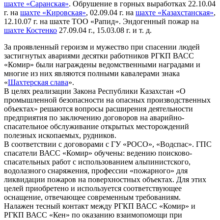
шахте «Саранская»
. Обрушение в горных выработках 22.10.04
г. на
шахте «Кировская»
, 02.09.04 г. на
шахте «Казахстанская»
,
12.10.07 г. на шахте ТОО «Рапид». Эндогенный пожар на
шахте Костенко
27.09.04 г., 15.03.08 г. и т. д.
За проявленный героизм и мужество при спасении людей
застигнутых авариями десятки работников РГКП ВАСС
«Комир» были награждены ведомственными наградами и
многие из них являются полными кавалерами знака
«
Шахтерская слава
».
В целях реализации Закона Республики Казахстан «О
промышленной безопасности на опасных производственных
объектах» решаются вопросы расширения деятельности
предприятия по заключению договоров на аварийно-
спасательное обслуживание открытых месторождений
полезных ископаемых, рудников.
В соответствии с договорами с ГУ «РОСО», «Водспас». ГПС
спасатели ВАСС «Комир» обучены: ведению поисково-
спасательных работ с использованием альпинистского,
водолазного снаряжения, профессии «пожарного» для
ликвидации пожаров на поверхностных объектах. Для этих
целей приобретено и используется соответствующее
оснащение, отвечающее современным требованиям.
Налажен тесный контакт между РГКП ВАСС «Комир» и
РГКП ВАСС «Кен» по оказанию взаимопомощи при