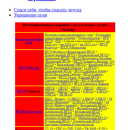
Спаси себя, чтобы спасать других
Укрощение огня
Военизированная аварийно-спасательная служба
[
+
]
«Комир»
История горноспасательного дела
•
Групповые
спасательные станции
•
Горноспасатель
•
ВГК
•
Горноспасательное
ВГСЧ
•
РПГ
• Списки спасстанций/отрядов:
на
дело
1932 год
•
на 1935 год
•
на 1975 год
•
ВГСЧ
Беларуси
•
ВГСЧ Узбекистана
ВГСЧ Кузбасса
(
Кемеровский ВГСО
•
Новокузнецкий ВГСО
•
Прокопьевский ВГСО
•
Ленинский ВГСВ
) •
ВГСО Печорского бассейна
(
Интинский ВГСВ
) •
ВГСЧ Дальнего Востока
: (
23
ВГСО
) •
Кизеловский ОВГСО
•
Копейский ВГСО
•
ВГСЧ России
ВГСО Ростовской области
•
11 ВГСО
•
Сахалинский ВГСО
‎ •
ВГСО Сибири и Алтая
‎ •
ВГСО Восточной Сибири
•
ВГСО Северо-
Востока
‎‎ •
ВГСО Урала
: (
Гайский ВГСВ
•
Североуральский ВГСВ
) •
ВГСЧ Мосбасса
•
Кировский ОВГСО
•
ВГСЧ Северного Кавказа
ОВГСО
•
1ВГСО
•
2ВГСО
•
3ВГСО
•
4ВГСО
•
ВГСЧ
Украины
5ВГСО
•
6ВГСО
•
7ВГСО
•
8 ВГСО
•
9 ВГСО
•
10ВГСО
•
ЛВ ВГСО
ВАСС «Комир»
: (
1 ВАСО
•
2 ВАСО
•
3 ВАСО
•
19
ВГСО (Абайский)
•
43 ВГСО (Саранский)
•
44
ВГСО (Майкудукский)
) •
Балхашский ВГСО
•
Жезказганский ВГСО
•
Жолымбетский ВГСО
•
ВГСЧ Казахстана
Зыряновский ВГСО
•
Иртышский ВГСО
•
Каражалский ВГСО
•
Кентауский ВГСО
•
Лениногорский ВГСО
•
Майкаинский ВГСО
•
Рудненский ВГСО
•
Хромтауский ВГСО
•
Владимир Новиков.Горноспасатели
ГС-10
•
ГИГ-4
•
ГИГ-1500
•
ТК-60М
•
Р-30
•