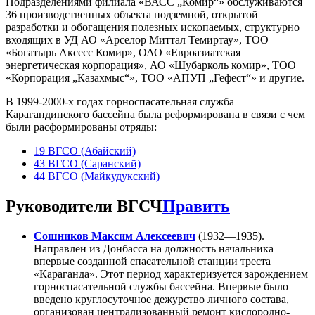
Подразделениями филиала «ВАСС „Комир“» обслуживаются
36 производственных объекта подземной, открытой
разработки и обогащения полезных ископаемых, структурно
входящих в УД АО «Арселор Миттал Темиртау», ТОО
«Богатырь Аксесс Комир», ОАО «Евроазиатская
энергетическая корпорация», АО «Шубарколь комир», ТОО
«Корпорация „Казахмыс“», ТОО «АПУП „Гефест“» и другие.
В 1999-2000-х годах горноспасательная служба
Карагандинского бассейна была реформирована в связи с чем
были расформированы отряды:
19 ВГСО (Абайский)
43 ВГСО (Саранский)
44 ВГСО (Майкудукский)
Руководители ВГСЧ
Править
Сошников Максим Алексеевич
(1932—1935).
Направлен из Донбасса на должность начальника
впервые созданной спасательной станции треста
«Караганда». Этот период характеризуется зарождением
горноспасательной службы бассейна. Впервые было
введено круглосуточное дежурство личного состава,
организован централизованный ремонт кислородно-