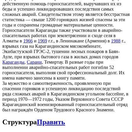
действенную помощь горноспасателей, выручавших их из
беды и успешно ликвидировавших последствия самых
сложных аварий. Свидетельством этому является бесстрастная
статистика — свыше 1200 горняцких жизней спасены за эти
годы и сохранены громадные материальные ценности.
Горноспасатели Караганды также участвовали в аварийно-
спасательных работах при землетрясении и сходе селя в
Алматы в
1966
и
1969
г.г., в Ленинакане (Армения) в
1988
г.,
взрывах газа на Карагандинском мясокомбинате,
Экибастузской ГРЭС-2, тушении лесных пожаров в Баян-
Ауле, при взрывах бытового газа в жилых домах городов
Караганды
,
Сарани
, Темиртау. В разные годы при
выполнении аварийно-спасательных работ погибли 52
горноспасателя, выполняя свой профессиональный долг. Их
имена навечно занесены в книгу памяти.
За мужество и самоотверженность, проявленную при
спасении горняков и успешную ликвидацию последствий
ряда сложных аварий в Карагандинском угольном бассейне, в
период 1970—1972 годы, Указом Верховного Совета СССР
Карагандинский военизированный горноспасательный отряд
был награждён Орденом Трудового Красного Знамени.
Структура
Править