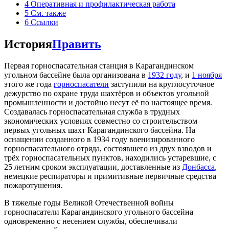
4
Оперативная и профилактическая работа
5
См. также
6
Ссылки
История
Править
Первая горноспасательная станция в Карагандинском
угольном бассейне была организована в
1932 году
, и
1 ноября
этого же года
горноспасатели
заступили на круглосуточное
дежурство по охране труда шахтёров и объектов угольной
промышленности и достойно несут её по настоящее время.
Создавалась горноспасательная служба в трудных
экономических условиях совместно со строительством
первых угольных шахт Карагандинского бассейна. На
оснащении созданного в 1934 году военизированного
горноспасательного отряда, состоявшего из двух взводов и
трёх горноспасательных пунктов, находились устаревшие, с
25 летним сроком эксплуатации, доставленные из
Донбасса
,
немецкие респираторы и примитивные первичные средства
пожаротушения.
В тяжелые годы Великой Отечественной войны
горноспасатели Карагандинского угольного бассейна
одновременно с несением службы, обеспечивали