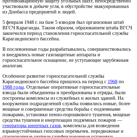
противоаварийную защиту угольных шахт, непосредственно
участвовали в добыче угля, в обустройстве эвакуированных
из Донбасса предприятий и людей.
5 февраля 1948 г. на базе 5 взводов был организован штаб
ВГСЧ Караганды. Таким образом, образованием штаба ВГСЧ
закончился период становления горноспасательной службы
Карагандинского бассейна.
В послевоенные годы разрабатывались, совершенствовались
и внедрялись новые газозащитные аппараты и
горноспасательное оснащение, не уступающие зарубежным
аналогам.
Особенное развитие горноспасательной службы
Карагандинского бассейна пришлось на период с
1968
по
1988 годы
. Отдельные оперативные горноспасательные
взвода были объединены и преобразованы в отряды, были
построены комплексы из служебных и жилых зданий. На
вооружении подразделений службы появились новые, более
мощные и совершенные средства борьбы с подземными
пожарами, установки пенно-порошкового тушения, мощные
средства тушения и инертизации подземных пожаров —
генераторы инертных газов
, комплексы для возведения
взрывоустойчивых гипсовых перемычек. передвижные и
стационарные азотные газификационные установки,