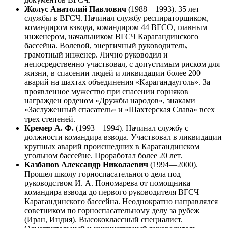
Жолус Анатолий Павлович
(1988—1993). 35 лет
службы в ВГСЧ. Начинал службу респираторщиком,
командиром взвода, командиром 44 ВГСО, главным
инженером, начальником ВГСЧ Карагандинского
бассейна. Волевой, энергичный руководитель,
грамотный инженер. Лично руководил и
непосредственно участвовал, с допустимым риском для
жизни, в спасении людей и ликвидации более 200
аварий на шахтах объединения «Карагандауголь». За
проявленное мужество при спасении горняков
награжден орденом «Дружбы народов», знаками
«Заслуженный спасатель» и «Шахтерская Слава» всех
трех степеней.
Кремер А. Ф.
(1993—1994). Начинал службу с
должности командира взвода. Участвовал в ликвидации
крупных аварий происшедших в Карагандинском
угольном бассейне. Проработал более 20 лет.
Казбанов Александр Николаевич
(1994—2000).
Прошел школу горноспасательного дела под
руководством И. А. Пономарева от помощника
командира взвода до первого руководителя ВГСЧ
Карагандинского бассейна. Неоднократно направлялся
советником по горноспасательному делу за рубеж
(Иран, Индия). Высококлассный специалист.