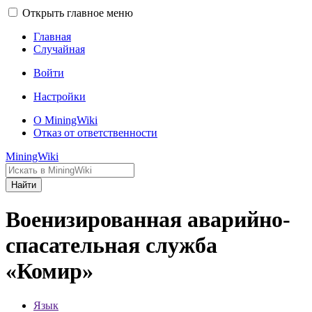
Открыть главное меню
Главная
Случайная
Войти
Настройки
О MiningWiki
Отказ от ответственности
MiningWiki
Найти
Военизированная аварийно-
спасательная служба
«Комир»
Язык