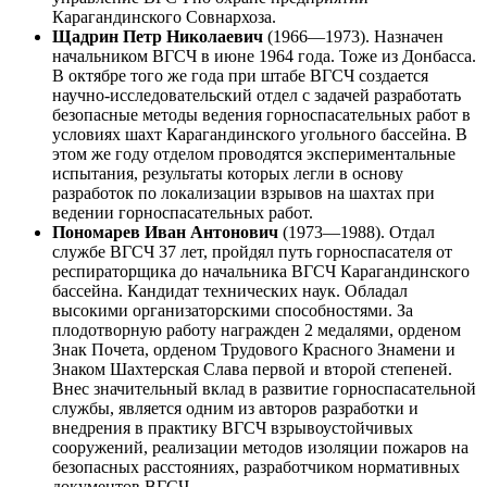
Карагандинского Совнархоза.
Щадрин Петр Николаевич
(1966—1973). Назначен
начальником ВГСЧ в июне 1964 года. Тоже из Донбасса.
В октябре того же года при штабе ВГСЧ создается
научно-исследовательский отдел с задачей разработать
безопасные методы ведения горноспасательных работ в
условиях шахт Карагандинского угольного бассейна. В
этом же году отделом проводятся экспериментальные
испытания, результаты которых легли в основу
разработок по локализации взрывов на шахтах при
ведении горноспасательных работ.
Пономарев Иван Антонович
(1973—1988). Отдал
службе ВГСЧ 37 лет, пройдял путь горноспасателя от
респираторщика до начальника ВГСЧ Карагандинского
бассейна. Кандидат технических наук. Обладал
высокими организаторскими способностями. За
плодотворную работу награжден 2 медалями, орденом
Знак Почета, орденом Трудового Красного Знамени и
Знаком Шахтерская Слава первой и второй степеней.
Внес значительный вклад в развитие горноспасательной
службы, является одним из авторов разработки и
внедрения в практику ВГСЧ взрывоустойчивых
сооружений, реализации методов изоляции пожаров на
безопасных расстояниях, разработчиком нормативных
документов ВГСЧ.