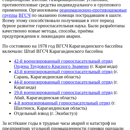
противотепловые средства индивидуального и группового
применения. Организованы
реанимационно-противошоковые
группы
ВГСЧ
по оказанию помощи пострадавшим в шахте.
Всему этому способствовало получившая в этот период
бурное развитие горноспасательная наука. Были разработаны
качественно новые методы, способы, приёмы
предупреждения и ликвидации аварии.
По состоянию на 1978 год ВГСЧ Карагандинского бассейна
включали: Штаб ВГСЧ Карагандинского бассейна
42-й военизированный горноспасательный отряд
Ордена Трудового Красного Знамени
(г. Караганда)
43-й военизированный горноспасательный отряд
(г.
Сарань, Карагандинская область)
44-й военизированный горноспасательный отряд
(г.
Караганда)
19-й военизированный горноспасательный отряд
(г.
Абай, Карагандинская область)
4-й военизированный горноспасательный отряд
(г.
Шахтинск, Карагандинская область)
Отдельный взвод (г. Экибастуз)
За истёкшие годы в трудные часы аварий и катастроф на
предприятиях угольной промышленности горняки ощущали