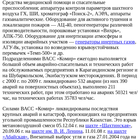
Средства медицинской помощи и спасательные
приспособления; аппаратура контроля параметров шахтного
воздуха ГХ, ШИ, хроматограф «Поиск-2», АЭРА, аппараты
газоаналитические. Оборудование для активного тушения и
локализации пожаров — АЦ-40, пеногенераторы различной
производительности, порошковые установки «Вихрь»,
АПК-750. Оборудование для инертизации атмосферы и
изоляции аварийных участков —
генераторы инертных газов
,
АГУ-8к, установка по возведению взрывоустойчивых
перемычек «Темп-500» и др.
Подразделениями ВАСС «Комир» ежегодно выполняется
большой объем аварийно-спасательных и технических работ
на обслуживаемых предприятиях в Карагандинском регионе и
на Шубаркольском, Экибастузском месторождениях. В период
с 2000 г. по 2009 г. ликвидировано 532 аварии (из них 390
аварий на поверхностных объектах), выполнено 211
технических работ, при этом отработано на авариях 50321 чел/
час, на технических работах 35783 чел/час.
Силами ВАСС «Комир» ликвидированы последствия
крупных аварий и катастроф, произошедших на предприятиях
угольной промышленности Республики Казахстан. Это взрыв
метановоздушной смеси 05.12.04 г. на
шахте «Шахтинская»
,
20.09.06 г. на
шахте им. В. И. Ленина
, 11.01.08 г.
на шахте
«Абайская».
Внезапный выброс угля и газа 27.01.2004 года на