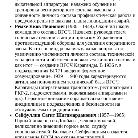
дыхательной аппаратуры, налажено обучение и
тренировка респираторного состава, вменена в
обязанность личного состава профилактическая работа и
предусмотрены по шахтам планы ликвидации аварий.
Ремхе Яков Иванович
(1936—1949). Окончил школу
командного состава ВГСЧ. Назначен руководителем
горноспасательной станции приказом Управления
противовоздушной обороны для усиления оперативного
звена. В этот период решались важные вопросы по
увеличению численности личного состава, технической
оснащенности и обеспечению жильем личного состава и
как итог — создание ВГСЧ Караганды. В 1936 г. в
подразделениях ВГСЧ введено форменное
обмундирование. 1939—1940 годы характеризуются
активным пополнением технической базы ВГСЧ
Караганды (оперативным транспортом, респираторами
РКР-2, гидрокостюмами, водолазными аппаратами и
др.). Серьезное внимание обращается на состояние
дисциплины в подразделениях и безопасности на
обслуживаемых предприятиях.
Сейфуллин Сагит Шагимарданович
(1957—1965).
Горный инженер из Донбасса, человек волевой,
великолепно знающий горное дело, службу
горноспасателей. Во главе с Сейфуллиным создается
управление ВГСЧ по охране предприятий