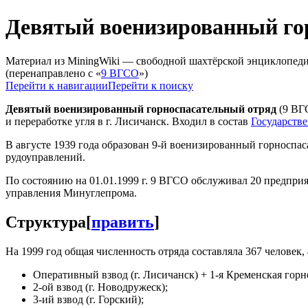
Девятый военизированный го
Материал из MiningWiki — свободной шахтёрской энциклопед
(перенаправлено с «
9 ВГСО
»)
Перейти к навигации
Перейти к поиску
Девятый военизированный горноспасательный отряд
(9 ВГС
и переработке угля в г. Лисичанск. Входил в состав
Государств
В августе 1939 года образован 9-й военизированный горноспа
рудоуправлений.
По состоянию на 01.01.1999 г. 9 ВГСО обслуживал 20 предприя
управления Минуглепрома.
Структура
[
править
]
На 1999 год общая численность отряда составляла 367 человек, 
Оперативный взвод (г. Лисичанск) + 1-я Кременская горн
2-ой взвод (г. Новодружеск);
3-ий взвод (г. Горский);