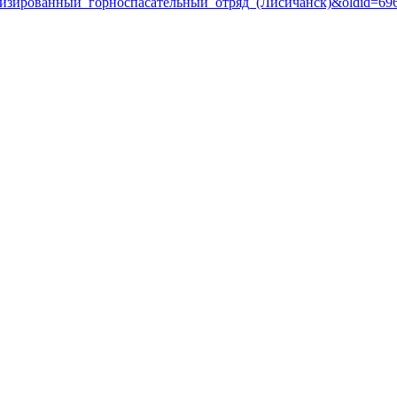
_военизированный_горноспасательный_отряд_(Лисичанск)&oldid=69