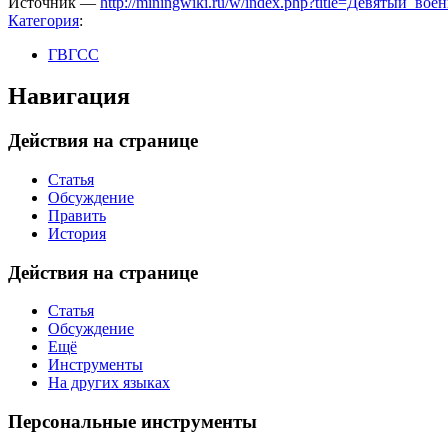
Источник —
http://miningwiki.ru/w/index.php?title=Девятый
Категория
:
ГВГСС
Навигация
Действия на странице
Статья
Обсуждение
Править
История
Действия на странице
Статья
Обсуждение
Ещё
Инструменты
На других языках
Персональные инструменты