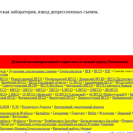
еская лаборатория, взвод депрессионных съемок.
Девятый военизированный горноспасательный отряд (Лисичанск)
дела
•
Групповые спасательные станции
•
Горноспасатель
•
ВГК
•
ВГСЧ
•
РПГ
• Списки спас
стана
 ВГСО
•
Новокузнецкий ВГСО
•
Прокопьевский ВГСО
•
Ленинский ВГСВ
) •
ВГСО Печорского
•
Копейский ВГСО
•
ВГСО Ростовской области
•
11 ВГСО
•
Сахалинский ВГСО
‎ •
ВГСО Сибир
•
Североуральский ВГСВ
) •
ВГСЧ Мосбасса
•
Кировский ОВГСО
•
ВГСЧ Северного Кавказа
ВГСО
•
4ВГСО
•
5ВГСО
•
6ВГСО
•
7ВГСО
•
8 ВГСО
•
9 ВГСО
•
10ВГСО
•
ЛВ ВГСО
ВАСО
•
3 ВАСО
•
19 ВГСО (Абайский)
•
43 ВГСО (Саранский)
•
44 ВГСО (Майкудукский)
) •
Б
ский ВГСО
•
Каражалский ВГСО
•
Кентауский ВГСО
•
Лениногорский ВГСО
•
Майкаинский
К-60М
•
Р-30
•
Респиратор Драгера
•
Автономный дыхательный аппарат
рноспасатели Кузбасса
•
Балтайтис
•
Гаркаленко
•
Гриндлер
•
Иейте
•
Кухаренко
•
Левицкий
рницын
•
Федорович
онбасса
•
Кузбасса
•
Воркуты
•
Челябинского бассейна
•
Карагандинского бассейна
•
Примор
(Воркута)
•
Памятник горноспасателям, погибшим на шахте Бутовка-Донецкая
Владимир Новиков.Горноспасатели
•
Внезапный выброс (фильм)