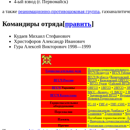
4-ый взвод (г. Первомайск)
а также
реанимационно-противошоковая группа
, газоаналитич
Командиры отряда
[
править
]
Кудаев Михаил Стефанович
Христофоров Александр Иванович
Гура Алексей Викторович 1998—1999
История горноспасательного 
Горноспасательное дело
ВГСЧ Беларуси
•
ВГСЧ Узбеки
ВГСЧ Кузбасса
(
Кемеровский
ВГСЧ России
ВГСО
) •
Кизеловский ОВГСО
•
ВГСО Урала
: (
Гайский ВГСВ
ВГСЧ
Украины
ОВГСО
•
1ВГСО
•
2ВГСО
•
3
ВАСС «Комир»
: (
1 ВАСО
•
2 
ВГСЧ Казахстана
•
Зыряновский ВГСО
•
Иртыш
Новиков.Горноспасатели
Горноспасательное
ГС-10
•
ГИГ-4
•
ГИГ-1500
•
Т
оборудование
Горноспасатели Донбасса
•
Го
Персоналии
Сошников
•
Трапезников
•
Че
Погибшие горноспасатели:
Д
Память
•
Некрополь горноспасателей 
Прочее
Британские горноспасатели
•