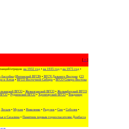
[
+
]
станций/отрядов:
на 1932 год
•
на 1935 год
•
на 1975 год
•
 бассейна
(
Интинский ВГСВ
) •
ВГСЧ Дальнего Востока
: (
23
и и Алтая
‎ •
ВГСО Восточной Сибири
•
ВГСО Северо-Востока
алхашский ВГСО
•
Жезказганский ВГСО
•
Жолымбетский ВГСО
 ВГСО
•
Рудненский ВГСО
•
Хромтауский ВГСО
•
Владимир
•
Лосьев
•
Мухин
•
Николенко
•
Радулов
•
Син
•
Соболев
•
ья и Сахалина
•
Памятник первым горноспасателям Донбасса