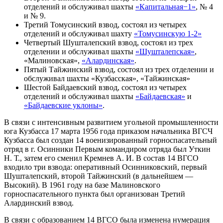
отделений и обслуживал шахты
«Капитальная−1»
, № 4
и № 9.
Третий Томусинский взвод, состоял из четырех
отделений и обслуживал шахту
«Томусинскую 1-2»
Четвертый Шушталепский взвод, состоял из трех
отделении и обслуживал шахты
«Шушталепская»
,
«Малиновская»,
«Алардинская»
.
Пятый Тайжинский взвод, состоял из трех отделении и
обслуживал шахты «Кузбасская», «Тайжинская»
Шестой Байдаевский взвод, состоял из четырех
отделений и обслуживал шахты
«Байдаевская»
и
«Байдаевские уклоны»
.
В связи с интенсивным развитием угольной промышленности
юга Кузбасса 17 марта 1956 года приказом начальника ВГСЧ
Кузбасса был создан 14 военизированный горноспасательный
отряд в г. Осинники Первым командиром отряда был Уткин
Н. Т., затем его сменил Кремнев А. И. В состав 14 ВГСО
входило три взвода: оперативный Осинниковский, первый
Шушталепский, второй Тайжинский (в дальнейшем —
Высокий). В 1961 году на базе Малиновского
горноспасательного пункта был организован Третий
Алардинский взвод.
В связи с образованием 14 ВГСО была изменена нумерация