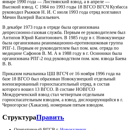
январе 1990 года — Листвянский взвод, а в апреле —
Высокий взвод. С 1984 по 1993 годы 18 ВГСО ВГСЧ Кузбасса
руководил Рыжков Н. И. С июля 1993 года отряд возглавил
Мячин Валерий Васильевич.
В декабре 1973 года в отряде была организована
депрессионно-газовая служба. Первым ее руководителем был
Антипов Юрий Капитонович. В 1985 году в г. Новокузнецке
была организована реанимационно-противошоковая группа
РПГ-1. Первым ее руководителем был пом. ком. отряда по
медицине Сафонов В. М. А в 1988 году в г. Осинники была
организована РПГ-2 под руководством пом. ком. взвода Баева
В. В.
Приказом начальника ЦШ ВГСЧ от 16 ноября 1996 года на
базе 18 ВГСО был образован Новокузнецкий отдельный
военизированный горноспасательный отряд, в состав
которого вошел 13 ВГСО. В составе НОВГСО
Междуреченский взвод стал четвертым отдельным
горноспасательным взводом, а взвод, дислоцирующийся в г.
Черногорске (Хакасия), номерным пятым взводом.
Структура
Править
Оперативный ВГСВ г.
Новокузнецк