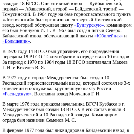
взводов 18 ВГСО. Оперативный взвод — Куйбышевский,
первый — Абашевский, второй — Байдаевский, третий —
Томусинский. В 1964 году на базе горноспасательного пункта
«Листвянский» был организован четвертый Листвянский
взвод, который обслуживал шахту
«Бунгурскую»
, командиром
его был Еончуков И. П. В 1967 был создан пятый Северо-
Байдаевский взвод, обслуживающий шахты
«Юбилейная»
и
«Большевик»
.
В 1970 году 14 ВГСО был упразднен, его подразделения
переданы 18 ВГСО. Таким образом в отряде стало 10 взводов.
За период с 1970 по 1984 годы 18 ВГСО возглавляли Макеев
Г. И. и Киселев В. Я.
В 1972 году в городе Междуреченске был создан 10
Распадский горноспасательный взвод, который состоял из 3-х
отделений и обслуживал крупнейшую шахту России —
«Распадскую»
. Возглавил взвод Молчанов Г. И.
В марте 1976 года приказом начальника ВГСЧ Кузбасса в г.
Междуреченске был создан 13 ВГСО. В его состав вошли 3
Междуреченский и 10 Распадский взводы. Командиром
отряда был назначен Семенов М. С.
В феврале 1977 года был ликвидирован Байдаевский взвод, в