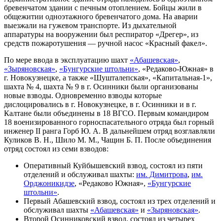
бревенчатом здании с печным отоплением. Бойцы жили в
общежитии одноэтажного бревенчатого дома. На аварии
выезжали на гужевом транспорте. Из дыхательной
аппаратуры на вооружении был респиратор «Дрегер», из
средств пожаротушения — ручной насос «Красный факел».
По мере ввода в эксплуатацию шахт
«Абашевская»
,
«Зыряновская»
,
«Бунгурские штольни»
, «Редаково-Южная» в
г. Новокузнецке, а также «Шушталепская», «Капитальная-1»,
шахта № 4, шахта № 9 в г. Осинники были организованы
новые взводы. Одновременно взводы которые
дислоцировались в г. Новокузнецке, в г. Осинники и в г.
Калтане были объединены в 18 ВГСО. Первым командиром
18 военизированного горноспасательного отряда был горный
инженер II ранга Горб Ю. А. В дальнейшем отряд возглавляли
Куликов В. Н., Шило М. М., Чащин Б. П. После объединения
отряд состоял из семи взводов:
Оперативный Куйбышевский взвод, состоял из пяти
отделений и обслуживал шахты:
им. Димитрова
,
им.
Орджоникидзе
, «Редаково Южная»,
«Бунгурские
штольни»
.
Первый Абашевский взвод, состоял из трех отделений и
обслуживал шахты
«Абашевская»
и
«Зыряновская»
.
Второй Осинниковский взвод, состоял из четырех