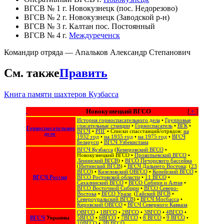
ВГСВ № 1 г. Новокузнецк (пос. Недорезово)
ВГСВ № 2 г. Новокузнецк (Заводской р-н)
ВГСВ № 3 г. Калтан пос. Постоянный
ВГСВ № 4 г.
Междуреченск
Командир отряда — Апальков Александр Степанович
См. также
Править
Книга памяти шахтеров Кузбасса
Новокузнецкий ВГСО
[
+
]
История горноспасательного дела
•
Групповые
спасательные станции
•
Горноспасатель
•
ВГК
•
Горноспасательное
ВГСЧ
•
РПГ
• Списки спасстанций/отрядов:
на
дело
1932 год
•
на 1935 год
•
на 1975 год
•
ВГСЧ
Беларуси
•
ВГСЧ Узбекистана
ВГСЧ Кузбасса
(
Кемеровский ВГСО
•
Новокузнецкий ВГСО
•
Прокопьевский ВГСО
•
Ленинский ВГСВ
) •
ВГСО Печорского бассейна
(
Интинский ВГСВ
) •
ВГСЧ Дальнего Востока
: (
23
ВГСО
) •
Кизеловский ОВГСО
•
Копейский ВГСО
•
ВГСЧ России
ВГСО Ростовской области
•
11 ВГСО
•
Сахалинский ВГСО
‎ •
ВГСО Сибири и Алтая
‎ •
ВГСО Восточной Сибири
•
ВГСО Северо-
Востока
‎‎ •
ВГСО Урала
: (
Гайский ВГСВ
•
Североуральский ВГСВ
) •
ВГСЧ Мосбасса
•
Кировский ОВГСО
•
ВГСЧ Северного Кавказа
ОВГСО
•
1ВГСО
•
2ВГСО
•
3ВГСО
•
4ВГСО
•
ВГСЧ
Украины
5ВГСО
•
6ВГСО
•
7ВГСО
•
8 ВГСО
•
9 ВГСО
•
10ВГСО
•
ЛВ ВГСО