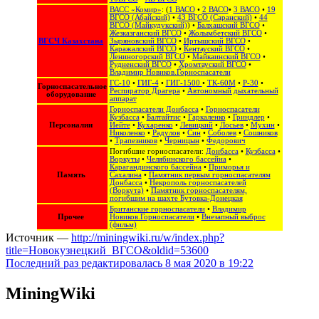
ВАСС «Комир»
: (
1 ВАСО
•
2 ВАСО
•
3 ВАСО
•
19
ВГСО (Абайский)
•
43 ВГСО (Саранский)
•
44
ВГСО (Майкудукский)
) •
Балхашский ВГСО
•
Жезказганский ВГСО
•
Жолымбетский ВГСО
•
ВГСЧ Казахстана
Зыряновский ВГСО
•
Иртышский ВГСО
•
Каражалский ВГСО
•
Кентауский ВГСО
•
Лениногорский ВГСО
•
Майкаинский ВГСО
•
Рудненский ВГСО
•
Хромтауский ВГСО
•
Владимир Новиков.Горноспасатели
ГС-10
•
ГИГ-4
•
ГИГ-1500
•
ТК-60М
•
Р-30
•
Горноспасательное
Респиратор Драгера
•
Автономный дыхательный
оборудование
аппарат
Горноспасатели Донбасса
•
Горноспасатели
Кузбасса
•
Балтайтис
•
Гаркаленко
•
Гриндлер
•
Персоналии
Иейте
•
Кухаренко
•
Левицкий
•
Лосьев
•
Мухин
•
Николенко
•
Радулов
•
Син
•
Соболев
•
Сошников
•
Трапезников
•
Черницын
•
Федорович
Погибшие горноспасатели:
Донбасса
•
Кузбасса
•
Воркуты
•
Челябинского бассейна
•
Карагандинского бассейна
•
Приморья и
Память
Сахалина
•
Памятник первым горноспасателям
Донбасса
•
Некрополь горноспасателей
(Воркута)
•
Памятник горноспасателям,
погибшим на шахте Бутовка-Донецкая
Британские горноспасатели
•
Владимир
Прочее
Новиков.Горноспасатели
•
Внезапный выброс
(фильм)
Источник —
http://miningwiki.ru/w/index.php?
title=Новокузнецкий_ВГСО&oldid=53600
Последний раз редактировалась 8 мая 2020 в 19:22
MiningWiki