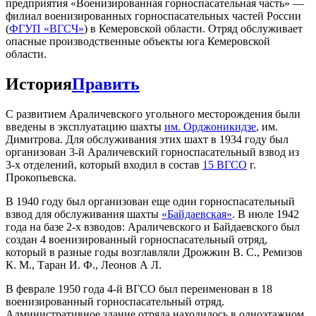
предприятия «Военизированная горноспасательная часть» —
филиал военизированных горноспасательных частей России
(
ФГУП «ВГСЧ»
) в Кемеровской области. Отряд обслуживает
опасные производственные объекты юга Кемеровской
области.
История
Править
С развитием Араличевского угольного месторождения были
введены в эксплуатацию шахты
им. Орджоникидзе
, им.
Димитрова. Для обслуживания этих шахт в 1934 году был
организован 3-й Араличевский горноспасательный взвод из
3-х отделений, который входил в состав
15 ВГСО
г.
Прокопьевска.
В 1940 году был организован еще один горноспасательный
взвод для обслуживания шахты
«Байдаевская»
. В июле 1942
года на базе 2-х взводов: Араличевского и Байдаевского был
создан 4 военизированный горноспасательный отряд,
который в разные годы возглавляли Дрожжин В. С., Ремизов
К. М., Таран И. Ф., Леонов А Л.
В феврале 1950 года 4-й ВГСО был переименован в 18
военизированный горноспасательный отряд.
Административное здание отряда находилось в одноэтажном