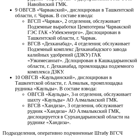
Навойиский ГМК.
9 ОВГСВ «Чарвакский», дислоцирован в Ташкентской
области, г. Чарвак. В составе взвода:
ВГСП «Чарвак», 2 отделения, обслуживает
Подземные выработки Цемпотерны Чарвакской
ГЭС ГАК «Узбекэенерго». Дислоцирован в
Ташкентской области, г. Чарвак.
ВГСВ «Дехканабад», 4 отделения; обслуживает
Подземный комплекс Дехканабадского завода
калийных удобрений (ДЗКУ) ГАК
«Узкимесаноат». Дслоцирован в Кашкадарьинской
области, г. Дехканабад, промлощадка подземного
комплекса ДЗКУ.
10 ОВГСВ «Каульдинский», дислоцирован в
Ташкентской области, г. Алмалык, промплощадка
рудника «Каульды». В составе взвода:
ОВГСВ «Каульды», 3-и отделения, обслуживает
шахту «Каульды» АО Алмалыкский ГМК.
ВГСВ «Хандиза», 3 отделения, обслуживает
рудник «Хандиза» АО Алмалыкский ГМК,
дислоцируется в Сурхандарьинской области на
руднике «Хандиза».
Подразделения, оперативно подчиненные Штабу ВГСЧ