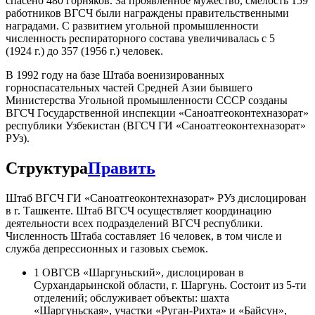
спасено 480 горняков. За проявленное мужество, смелость 159
работников ВГСЧ были награждены правительствен­ными
наградами. С развитием угольной промыш­ленности
численность респираторного состава уве­личивалась с 5
(1924 г.) до 357 (1956 г.) человек.
В 1992 году на базе Штаба военизированных
горноспасательных частей Средней Азии бывшего
Министерства Угольной промышленности СССР созданы
ВГСЧ Государственной инспекции «Саноатгеоконтехназорат»
республики Узбекистан (ВГСЧ ГИ «Саноатгеоконтехназорат»
РУз).
Структура
Править
Штаб ВГСЧ ГИ «Саноатгеоконтехназорат» РУз дислоцирован
в г. Ташкенте. Штаб ВГСЧ осуществляет координацию
деятельности всех подразделений ВГСЧ республики.
Численность Штаба составляет 16 человек, в том числе и
служба депрессионных и газовых съемок.
1 ОВГСВ «Шаргуньский», дислоцирован в
Сурхандарьинской области, г. Шаргунь. Состоит из 5-ти
отделений; обслуживает объекты: шахта
«Шаргуньская», участки «Руган-Рихта» и «Байсун»,