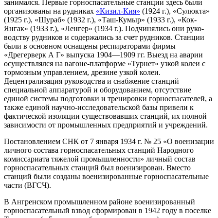
занимался. Первые горноспаса­тельные станции здесь были
организованы на руд­никах
«Кизил-Кия»
(1924 г.), «Сулюкта»
(1925 г.), «Шураб» (1932 г.), «Таш-Кумыр» (1933 г.), «Кок-
Янгак» (1933 г.), «Ленгер» (1934 г.). Подчинялись они руко­
водству рудников и содержались за счет рудников. Станции
были в основном оснащены респиратора­ми фирмы
«Дрегерверк А Г» выпуска 1904—1909 гг. Выезд на аварии
осуществлялся на вагоне-плат­форме «Турнет» узкой колеи с
тормозным управле­нием, дрезине узкой колеи.
Децентрализация руководства и снабжение стан­ций
специальной аппаратурой и оборудованием, отсутствие
единой системы подготовки и трениров­ки горноспасателей, а
также единой научно-иссле­довательской базы привели к
фактической изоля­ции существовавших станций, их полной
зависимо­сти от промышленных предприятий и учреждений.
Постановлением СНК от 7 января 1934 г. № 25 «О военизации
личного состава горноспасательных станций Народного
комиссариата тяжелой промыш­ленности» личный состав
горноспасательных стан­ций был военизирован. Вместо
станций были со­зданы военизированные горноспасательные
части (ВГСЧ).
В Ангренском промышленном районе военизи­рованный
горноспасательный взвод сформирован в 1942 году в поселке