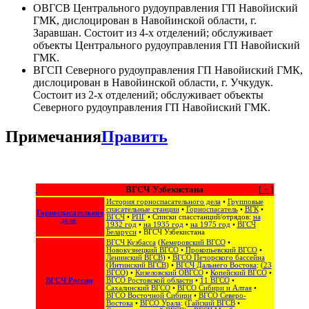
ОВГСВ Центрального рудоуправления ГП Навойиский
ГМК, дислоцирован в Навойинской области, г.
Заравшан. Состоит из 4-х отделений; обслуживает
объекты Центрального рудоуправления ГП Навойиский
ГМК.
ВГСП Северного рудоуправления ГП Навойиский ГМК,
дислоцирован в Навойинской области, г. Учкудук.
Состоит из 2-х отделений; обслуживает объекты
Северного рудоуправления ГП Навойиский ГМК.
Примечания
Править
ВГСЧ Узбекистана
[
+
]
История горноспасательного дела
•
Групповые
спасательные станции
•
Горноспасатель
•
ВГК
•
Горноспасательное
ВГСЧ
•
РПГ
• Списки спасстанций/отрядов:
на
дело
1932 год
•
на 1935 год
•
на 1975 год
•
ВГСЧ
Беларуси
•
ВГСЧ Узбекистана
ВГСЧ Кузбасса
(
Кемеровский ВГСО
•
Новокузнецкий ВГСО
•
Прокопьевский ВГСО
•
Ленинский ВГСВ
) •
ВГСО Печорского бассейна
(
Интинский ВГСВ
) •
ВГСЧ Дальнего Востока
: (
23
ВГСО
) •
Кизеловский ОВГСО
•
Копейский ВГСО
•
ВГСЧ России
ВГСО Ростовской области
•
11 ВГСО
•
Сахалинский ВГСО
‎ •
ВГСО Сибири и Алтая
‎ •
ВГСО Восточной Сибири
•
ВГСО Северо-
Востока
‎‎ •
ВГСО Урала
: (
Гайский ВГСВ
•