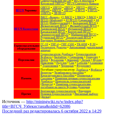
Североуральский ВГСВ
) •
ВГСЧ Мосбасса
•
Кировский ОВГСО
•
ВГСЧ Северного Кавказа
ОВГСО
•
1ВГСО
•
2ВГСО
•
3ВГСО
•
4ВГСО
•
ВГСЧ
Украины
5ВГСО
•
6ВГСО
•
7ВГСО
•
8 ВГСО
•
9 ВГСО
•
10ВГСО
•
ЛВ ВГСО
ВАСС «Комир»
: (
1 ВАСО
•
2 ВАСО
•
3 ВАСО
•
19
ВГСО (Абайский)
•
43 ВГСО (Саранский)
•
44
ВГСО (Майкудукский)
) •
Балхашский ВГСО
•
Жезказганский ВГСО
•
Жолымбетский ВГСО
•
ВГСЧ Казахстана
Зыряновский ВГСО
•
Иртышский ВГСО
•
Каражалский ВГСО
•
Кентауский ВГСО
•
Лениногорский ВГСО
•
Майкаинский ВГСО
•
Рудненский ВГСО
•
Хромтауский ВГСО
•
Владимир Новиков.Горноспасатели
ГС-10
•
ГИГ-4
•
ГИГ-1500
•
ТК-60М
•
Р-30
•
Горноспасательное
Респиратор Драгера
•
Автономный дыхательный
оборудование
аппарат
Горноспасатели Донбасса
•
Горноспасатели
Кузбасса
•
Балтайтис
•
Гаркаленко
•
Гриндлер
•
Персоналии
Иейте
•
Кухаренко
•
Левицкий
•
Лосьев
•
Мухин
•
Николенко
•
Радулов
•
Син
•
Соболев
•
Сошников
•
Трапезников
•
Черницын
•
Федорович
Погибшие горноспасатели:
Донбасса
•
Кузбасса
•
Воркуты
•
Челябинского бассейна
•
Карагандинского бассейна
•
Приморья и
Память
Сахалина
•
Памятник первым горноспасателям
Донбасса
•
Некрополь горноспасателей
(Воркута)
•
Памятник горноспасателям,
погибшим на шахте Бутовка-Донецкая
Британские горноспасатели
•
Владимир
Прочее
Новиков.Горноспасатели
•
Внезапный выброс
(фильм)
Источник —
http://miningwiki.ru/w/index.php?
title=ВГСЧ_Узбекистана&oldid=62086
Последний раз редактировалась 6 октября 2022 в 14:29