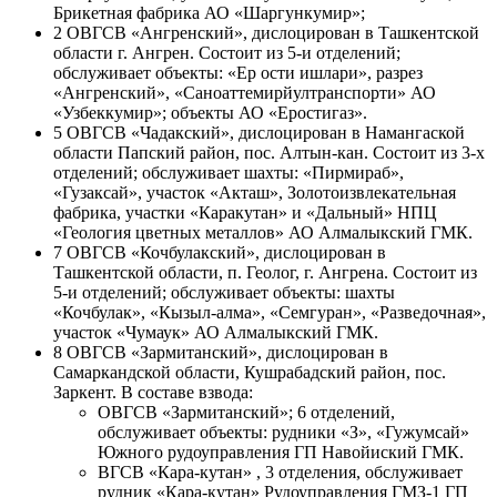
Брикетная фабрика АО «Шаргункумир»;
2 ОВГСВ «Ангренский», дислоцирован в Ташкентской
области г. Ангрен. Состоит из 5-и отделений;
обслуживает объекты: «Ер ости ишлари», разрез
«Ангренский», «Саноаттемирйултранспорти» АО
«Узбеккумир»; объекты АО «Еростигаз».
5 ОВГСВ «Чадакский», дислоцирован в Намангаской
области Папский район, пос. Алтын-кан. Состоит из 3-х
отделений; обслуживает шахты: «Пирмираб»,
«Гузаксай», участок «Акташ», Золотоизвлекательная
фабрика, участки «Каракутан» и «Дальный» НПЦ
«Геология цветных металлов» АО Алмалыкский ГМК.
7 ОВГСВ «Кочбулакский», дислоцирован в
Ташкентской области, п. Геолог, г. Ангрена. Состоит из
5-и отделений; обслуживает объекты: шахты
«Кочбулак», «Кызыл-алма», «Семгуран», «Разведочная»,
участок «Чумаук» АО Алмалыкский ГМК.
8 ОВГСВ «Зармитанский», дислоцирован в
Самаркандской области, Кушрабадский район, пос.
Заркент. В составе взвода:
ОВГСВ «Зармитанский»; 6 отделений,
обслуживает объекты: рудники «З», «Гужумсай»
Южного рудоуправления ГП Навойиский ГМК.
ВГСВ «Кара-кутан» , 3 отделения, обслуживает
рудник «Кара-кутан» Рудоуправления ГМЗ-1 ГП