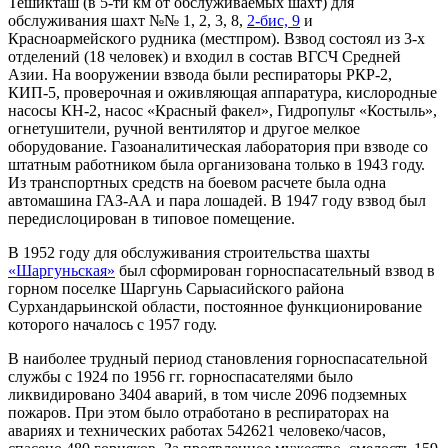
Тешикташ (в 5-ти км от обслуживаемых шахт) для
обслуживания шахт №№ 1, 2, 3, 8,
2-бис, 9
и
Красноармейского рудника (местпром). Взвод состоял из 3-х
отделений (18 человек) и входил в состав ВГСЧ Средней
Азии. На вооружении взвода были респираторы РКР-2,
КИП-5, проверочная и оживляющая аппаратура, кислородные
насосы КН-2, насос «Красный факел», Гидропульт «Костыль»,
огнетушители, ручной вентилятор и другое мелкое
оборудование. Газоаналитическая лаборатория при взводе со
штатным работником была организована только в 1943 году.
Из транспортных средств на боевом расчете была одна
автомашина ГАЗ-АА и пара лошадей. В 1947 году взвод был
передислоцирован в типовое помещение.
В 1952 году для обслуживания строительства шах­ты
«Шаргуньская»
был сформирован горноспасатель­ный взвод в
горном поселке Шаргунь Сарыасийского района
Сурхандарьинской области, постоян­ное функционирование
которого началось с 1957 году.
В наиболее трудный период становления горно­спасательной
службы с 1924 по 1956 гг. горноспа­сателями было
ликвидировано 3404 аварий, в том числе 2096 подземных
пожаров. При этом было отработано в респираторах на
авариях и техничес­ких работах 542621 человеко/часов,