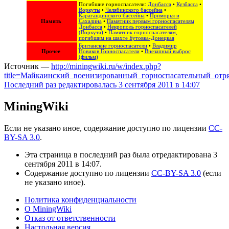
Погибшие горноспасатели:
Донбасса
•
Кузбасса
•
Воркуты
•
Челябинского бассейна
•
Карагандинского бассейна
•
Приморья и
Память
Сахалина
•
Памятник первым горноспасателям
Донбасса
•
Некрополь горноспасателей
(Воркута)
•
Памятник горноспасателям,
погибшим на шахте Бутовка-Донецкая
Британские горноспасатели
•
Владимир
Прочее
Новиков.Горноспасатели
•
Внезапный выброс
(фильм)
Источник —
http://miningwiki.ru/w/index.php?
title=Майкаинский_военизированный_горноспасательный_отр
Последний раз редактировалась 3 сентября 2011 в 14:07
MiningWiki
Если не указано иное, содержание доступно по лицензии
CC-
BY-SA 3.0
.
Эта страница в последний раз была отредактирована 3
сентября 2011 в 14:07.
Содержание доступно по лицензии
CC-BY-SA 3.0
(если
не указано иное).
Политика конфиденциальности
О MiningWiki
Отказ от ответственности
Настольная версия