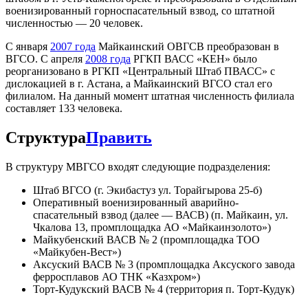
военизированный горноспасательный взвод, со штатной
численностью — 20 человек.
С января
2007 года
Майкаинский ОВГСВ преобразован в
ВГСО. С апреля
2008 года
РГКП ВАСС «КЕН» было
реорганизовано в РГКП «Центральный Штаб ПВАСС» с
дислокацией в г. Астана, а Майкаинский ВГСО стал его
филиалом. На данный момент штатная численность филиала
составляет 133 человека.
Структура
Править
В структуру МВГСО входят следующие подразделения:
Штаб ВГСО (г. Экибастуз ул. Торайгырова 25-б)
Оперативный военизированный аварийно-
спасательный взвод (далее — ВАСВ) (п. Майкаин, ул.
Чкалова 13, промплощадка АО «Майкаинзолото»)
Майкубенский ВАСВ № 2 (промплощадка ТОО
«Майкубен-Вест»)
Аксуский ВАСВ № 3 (промплощадка Аксуского завода
ферросплавов АО ТНК «Казхром»)
Торт-Кудукский ВАСВ № 4 (территория п. Торт-Кудук)