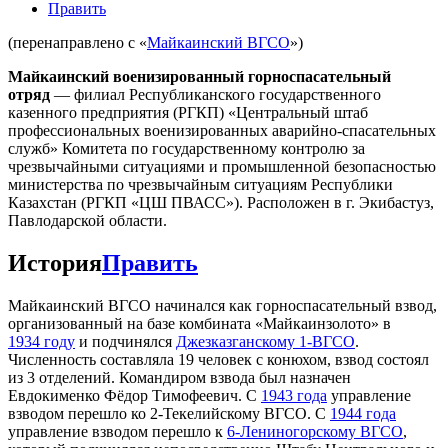
Править
(перенаправлено с «
Майкаинский ВГСО
»)
Майкаинский военизированный горноспасательный
отряд
— филиал Республиканского государственного
казенного предприятия (РГКП) «Центральный штаб
профессиональных военизированных аварийно-спасательных
служб» Комитета по государственному контролю за
чрезвычайными ситуациями и промышленной безопасностью
министерства по чрезвычайным ситуациям Республики
Казахстан (РГКП «ЦШ ПВАСС»). Расположен в г. Экибастуз,
Павлодарской области.
История
Править
Майкаинский ВГСО начинался как горноспасательный взвод,
организованный на базе комбината «Майкаинзолото» в
1934 году
и подчинялся
Джезказганскому 1-ВГСО
.
Численность составляла 19 человек с конюхом, взвод состоял
из 3 отделений. Командиром взвода был назначен
Евдокименко Фёдор Тимофеевич. С
1943 года
управление
взводом перешло ко 2-Текелийскому ВГСО. С
1944 года
управление взводом перешло к
6-Лениногорскому ВГСО
,