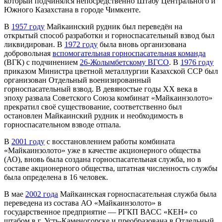
который подчинялся непосредственно Штабу Центрального и
Южного Казахстана в городе Чимкенте.
В
1957 году
Майкаинский рудник был переведён на
открытый способ разработки и горноспасательный взвод был
ликвидирован. В
1972 году
была вновь организована
добровольная
вспомогательная горноспасательная команда
(ВГК) с подчинением
26-Жолымбетскому ВГСО
. В
1976 году
приказом Министра цветной металлургии Казахской ССР был
организован Отдельный военизированный
горноспасательный взвод. В девяностые годы XX века в
эпоху развала Советского Союза комбинат «Майкаинзолото»
прекратил своё существование, соответственно был
остановлен Майкаинский рудник и необходимость в
горноспасательном взводе отпала.
В
2001 году
с восстановлением работы комбината
«Майкаинзолото» уже в качестве акционерного общества
(АО), вновь была создана горноспасательная служба, но в
составе акционерного общества, штатная численность службы
была определена в 16 человек.
В мае
2002 года
Майкаинская горноспасательная служба была
переведена из состава АО «Майкаинзолото» в
государственное предприятие — РГКП ВАСС «КЕН» со
штабом в г. Усть-Каменогорске и преобразована в Отдельный