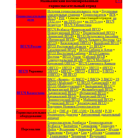
Майкаинский военизированный
[
+
]
горноспасательный отряд
История горноспасательного дела
•
Групповые
спасательные станции
•
Горноспасатель
•
ВГК
•
Горноспасательное
ВГСЧ
•
РПГ
• Списки спасстанций/отрядов:
на
дело
1932 год
•
на 1935 год
•
на 1975 год
•
ВГСЧ
Беларуси
•
ВГСЧ Узбекистана
ВГСЧ Кузбасса
(
Кемеровский ВГСО
•
Новокузнецкий ВГСО
•
Прокопьевский ВГСО
•
Ленинский ВГСВ
) •
ВГСО Печорского бассейна
(
Интинский ВГСВ
) •
ВГСЧ Дальнего Востока
: (
23
ВГСО
) •
Кизеловский ОВГСО
•
Копейский ВГСО
•
ВГСЧ России
ВГСО Ростовской области
•
11 ВГСО
•
Сахалинский ВГСО
‎ •
ВГСО Сибири и Алтая
‎ •
ВГСО Восточной Сибири
•
ВГСО Северо-
Востока
‎‎ •
ВГСО Урала
: (
Гайский ВГСВ
•
Североуральский ВГСВ
) •
ВГСЧ Мосбасса
•
Кировский ОВГСО
•
ВГСЧ Северного Кавказа
ОВГСО
•
1ВГСО
•
2ВГСО
•
3ВГСО
•
4ВГСО
•
ВГСЧ
Украины
5ВГСО
•
6ВГСО
•
7ВГСО
•
8 ВГСО
•
9 ВГСО
•
10ВГСО
•
ЛВ ВГСО
ВАСС «Комир»
: (
1 ВАСО
•
2 ВАСО
•
3 ВАСО
•
19
ВГСО (Абайский)
•
43 ВГСО (Саранский)
•
44
ВГСО (Майкудукский)
) •
Балхашский ВГСО
•
Жезказганский ВГСО
•
Жолымбетский ВГСО
•
ВГСЧ Казахстана
Зыряновский ВГСО
•
Иртышский ВГСО
•
Каражалский ВГСО
•
Кентауский ВГСО
•
Лениногорский ВГСО
•
Майкаинский ВГСО
•
Рудненский ВГСО
•
Хромтауский ВГСО
•
Владимир Новиков.Горноспасатели
ГС-10
•
ГИГ-4
•
ГИГ-1500
•
ТК-60М
•
Р-30
•
Горноспасательное
Респиратор Драгера
•
Автономный дыхательный
оборудование
аппарат
Горноспасатели Донбасса
•
Горноспасатели
Кузбасса
•
Балтайтис
•
Гаркаленко
•
Гриндлер
•
Персоналии
Иейте
•
Кухаренко
•
Левицкий
•
Лосьев
•
Мухин
•
Николенко
•
Радулов
•
Син
•
Соболев
•
Сошников
•
Трапезников
•
Черницын
•
Федорович