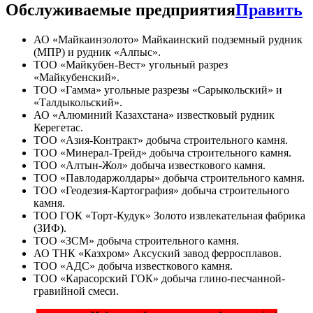
Обслуживаемые предприятия
Править
АО «Майкаинзолото» Майкаинский подземный рудник
(МПР) и рудник «Алпыс».
ТОО «Майкубен-Вест» угольный разрез
«Майкубенский».
ТОО «Гамма» угольные разрезы «Сарыкольский» и
«Талдыкольский».
АО «Алюминий Казахстана» известковый рудник
Керегетас.
ТОО «Азия-Контракт» добыча строительного камня.
ТОО «Минерал-Трейд» добыча строительного камня.
ТОО «Алтын-Жол» добыча известкового камня.
ТОО «Павлодаржолдары» добыча строительного камня.
ТОО «Геодезия-Картография» добыча строительного
камня.
ТОО ГОК «Торт-Кудук» Золото извлекательная фабрика
(ЗИФ).
ТОО «ЗСМ» добыча строительного камня.
АО ТНК «Казхром» Аксуский завод ферросплавов.
ТОО «АДС» добыча известкового камня.
ТОО «Карасорский ГОК» добыча глино-песчанной-
гравийной смеси.