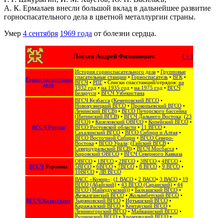
А. К. Ермалаев внесли большой вклад в дальнейшее развитие
горноспасательного дела в цветной металлургии страны.
Умер
4 сентября
1969 года
от болезни сердца.
Лосьев Андрей Филиппович
[
+
]
История горноспасательного дела
•
Групповые
спасательные станции
•
Горноспасатель
•
ВГК
•
Горноспасательное
ВГСЧ
•
РПГ
• Списки спасстанций/отрядов:
на
дело
1932 год
•
на 1935 год
•
на 1975 год
•
ВГСЧ
Беларуси
•
ВГСЧ Узбекистана
ВГСЧ Кузбасса
(
Кемеровский ВГСО
•
Новокузнецкий ВГСО
•
Прокопьевский ВГСО
•
Ленинский ВГСВ
) •
ВГСО Печорского бассейна
(
Интинский ВГСВ
) •
ВГСЧ Дальнего Востока
: (
23
ВГСО
) •
Кизеловский ОВГСО
•
Копейский ВГСО
•
ВГСЧ России
ВГСО Ростовской области
•
11 ВГСО
•
Сахалинский ВГСО
‎ •
ВГСО Сибири и Алтая
‎ •
ВГСО Восточной Сибири
•
ВГСО Северо-
Востока
‎‎ •
ВГСО Урала
: (
Гайский ВГСВ
•
Североуральский ВГСВ
) •
ВГСЧ Мосбасса
•
Кировский ОВГСО
•
ВГСЧ Северного Кавказа
ОВГСО
•
1ВГСО
•
2ВГСО
•
3ВГСО
•
4ВГСО
•
ВГСЧ
Украины
5ВГСО
•
6ВГСО
•
7ВГСО
•
8 ВГСО
•
9 ВГСО
•
10ВГСО
•
ЛВ ВГСО
ВАСС «Комир»
: (
1 ВАСО
•
2 ВАСО
•
3 ВАСО
•
19
ВГСО (Абайский)
•
43 ВГСО (Саранский)
•
44
ВГСО (Майкудукский)
) •
Балхашский ВГСО
•
Жезказганский ВГСО
•
Жолымбетский ВГСО
•
ВГСЧ Казахстана
Зыряновский ВГСО
•
Иртышский ВГСО
•
Каражалский ВГСО
•
Кентауский ВГСО
•
Лениногорский ВГСО
•
Майкаинский ВГСО
•
Рудненский ВГСО
•
Хромтауский ВГСО
•