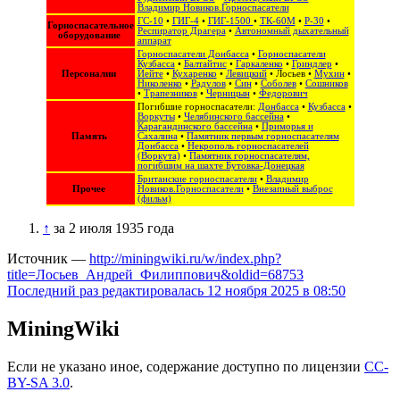
Владимир Новиков.Горноспасатели
ГС-10
•
ГИГ-4
•
ГИГ-1500
•
ТК-60М
•
Р-30
•
Горноспасательное
Респиратор Драгера
•
Автономный дыхательный
оборудование
аппарат
Горноспасатели Донбасса
•
Горноспасатели
Кузбасса
•
Балтайтис
•
Гаркаленко
•
Гриндлер
•
Персоналии
Иейте
•
Кухаренко
•
Левицкий
•
Лосьев
•
Мухин
•
Николенко
•
Радулов
•
Син
•
Соболев
•
Сошников
•
Трапезников
•
Черницын
•
Федорович
Погибшие горноспасатели:
Донбасса
•
Кузбасса
•
Воркуты
•
Челябинского бассейна
•
Карагандинского бассейна
•
Приморья и
Память
Сахалина
•
Памятник первым горноспасателям
Донбасса
•
Некрополь горноспасателей
(Воркута)
•
Памятник горноспасателям,
погибшим на шахте Бутовка-Донецкая
Британские горноспасатели
•
Владимир
Прочее
Новиков.Горноспасатели
•
Внезапный выброс
(фильм)
↑
за 2 июля 1935 года
Источник —
http://miningwiki.ru/w/index.php?
title=Лосьев_Андрей_Филиппович&oldid=68753
Последний раз редактировалась 12 ноября 2025 в 08:50
MiningWiki
Если не указано иное, содержание доступно по лицензии
CC-
BY-SA 3.0
.