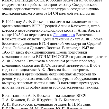
Казахстана НКЦМ СССР. К особым заслугам А. Ф. Лосьева
следует отнести работы по строительству Свердловского
завода горноспасательной аппаратуры и создание научно-
исследовательского центра ВГСЧ цветной металлургии.
В 1944 году А. Ф. Лосьев назначается начальником вновь
организованного ВГСЧ Средней Азии и Казахстана, штаб
которого первоначально дислоцировался в г. Алма-Ате, а в
конце 1945 был переведен в г.
Лениногорск
Восточно-
Казахстанской области. Здесь в течении 25 лет А. Ф. Лосьев
бессменно руководил ВГСЧ цветной металлургии Средней
Азии, Сибири и Дальнего Востока. В период с 1947 по
1955 гг. здесь функционировала школа подготовки
командного состава ВГСЧ МЦМ СССР, созданная инициативе
А. Ф. Лосьева. Это школа в основном решила проблему
командных кадров для ВГСЧ цветной металлургии. В 60-е
годы по инициативе А. Ф. Лосьева были построены
помещения и организована механическая мастерская по
ремонту горноспасательной аппаратуры и оборудования и
выпуску запасных частей к ним. В настоящее время здесь
изготавливается эффективная горноспасательная техника.
Воспитанники А.Ф. Лосьева — начальники ВГСЧ
Т. А. Бажанов, В. Ф. Штурбин, В. В. Бакланов,
А. И. Кривоносов; командиры отрядов Е. Н. Мурзин,
Г. Г. Шмурыгин, И. М. Хаустов, Ю. П. Васильев,