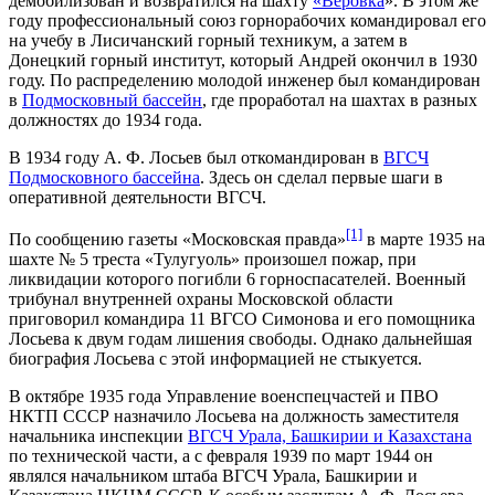
демобилизован и возвратился на шахту
«Веровка
». В этом же
году профессиональный союз горнорабочих командировал его
на учебу в Лисичанский горный техникум, а затем в
Донецкий горный институт, который Андрей окончил в 1930
году. По распределению молодой инженер был командирован
в
Подмосковный бассейн
, где проработал на шахтах в разных
должностях до 1934 года.
В 1934 году А. Ф. Лосьев был откомандирован в
ВГСЧ
Подмосковного бассейна
. Здесь он сделал первые шаги в
оперативной деятельности ВГСЧ.
[1]
По сообщению газеты «Московская правда»
в марте 1935 на
шахте № 5 треста «Тулугуоль» произошел пожар, при
ликвидации которого погибли 6 горноспасателей. Военный
трибунал внутренней охраны Московской области
приговорил командира 11 ВГСО Симонова и его помощника
Лосьева к двум годам лишения свободы. Однако дальнейшая
биография Лосьева с этой информацией не стыкуется.
В октябре 1935 года Управление военспецчастей и ПВО
НКТП СССР назначило Лосьева на должность заместителя
начальника инспекции
ВГСЧ Урала, Башкирии и Казахстана
по технической части, а с февраля 1939 по март 1944 он
являлся начальником штаба ВГСЧ Урала, Башкирии и