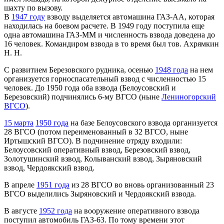
шахту по вызову.
В
1947 году
взводу выделяется автомашина ГАЗ-АА, которая
находилась на боевом расчете. В 1949 году поступила еще
одна автомашина ГАЗ-ММ и численность взвода доведена до
16 человек. Командиром взвода в то время был тов. Ахрямкин
Н. Н.
С развитием Березовского рудника, осенью
1948 года
на нем
организуется горноспасательный взвод с численностью 15
человек. До 1950 года оба взвода (Белоусовский и
Березовский) подчинялись 6-му ВГСО (ныне
Лениногорский
ВГСО
).
15 марта
1950 года
на базе Белоусовского взвода организуется
28 ВГСО (потом переименованный в 32 ВГСО, ныне
Иртышский ВГСО). В подчинение отряду входили:
Белоусовский оперативный взвод, Березовский взвод,
Золотушинский взвод, Колыванский взвод, Зыряновский
взвод, Чердоякский взвод.
В апреле
1951 года
из 28 ВГСО во вновь организованный 23
ВГСО выделились Зыряновский и Чердоякский взвода.
В августе
1952 года
на вооружение оперативного взвода
поступил автомобиль ГАЗ-63. По тому времени этот