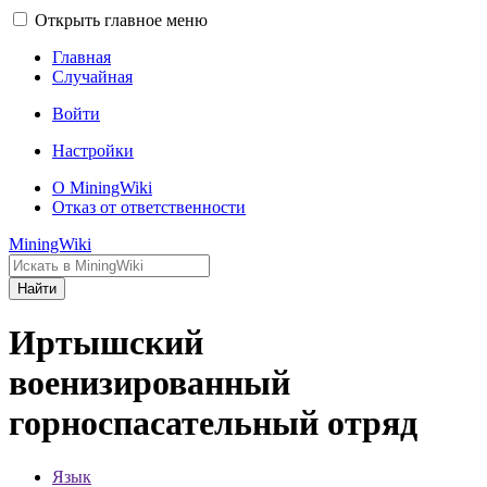
Открыть главное меню
Главная
Случайная
Войти
Настройки
О MiningWiki
Отказ от ответственности
MiningWiki
Найти
Иртышский
военизированный
горноспасательный отряд
Язык