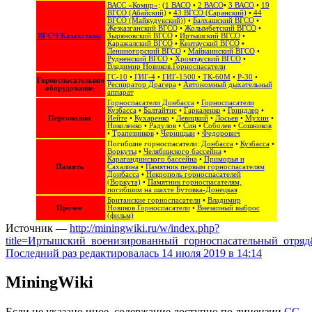
ВАСС «Комир»
: (
1 ВАСО
•
2 ВАСО
•
3 ВАСО
•
19
ВГСО (Абайский)
•
43 ВГСО (Саранский)
•
44
ВГСО (Майкудукский)
) •
Балхашский ВГСО
•
Жезказганский ВГСО
•
Жолымбетский ВГСО
•
ВГСЧ Казахстана
Зыряновский ВГСО
•
Иртышский ВГСО
•
Каражалский ВГСО
•
Кентауский ВГСО
•
Лениногорский ВГСО
•
Майкаинский ВГСО
•
Рудненский ВГСО
•
Хромтауский ВГСО
•
Владимир Новиков.Горноспасатели
ГС-10
•
ГИГ-4
•
ГИГ-1500
•
ТК-60М
•
Р-30
•
Горноспасательное
Респиратор Драгера
•
Автономный дыхательный
оборудование
аппарат
Горноспасатели Донбасса
•
Горноспасатели
Кузбасса
•
Балтайтис
•
Гаркаленко
•
Гриндлер
•
Персоналии
Иейте
•
Кухаренко
•
Левицкий
•
Лосьев
•
Мухин
•
Николенко
•
Радулов
•
Син
•
Соболев
•
Сошников
•
Трапезников
•
Черницын
•
Федорович
Погибшие горноспасатели:
Донбасса
•
Кузбасса
•
Воркуты
•
Челябинского бассейна
•
Карагандинского бассейна
•
Приморья и
Память
Сахалина
•
Памятник первым горноспасателям
Донбасса
•
Некрополь горноспасателей
(Воркута)
•
Памятник горноспасателям,
погибшим на шахте Бутовка-Донецкая
Британские горноспасатели
•
Владимир
Прочее
Новиков.Горноспасатели
•
Внезапный выброс
(фильм)
Источник —
http://miningwiki.ru/w/index.php?
title=Иртышский_военизированный_горноспасательный_отряд
Последний раз редактировалась 14 июля 2019 в 14:14
MiningWiki
Если не указано иное, содержание доступно по лицензии
CC-