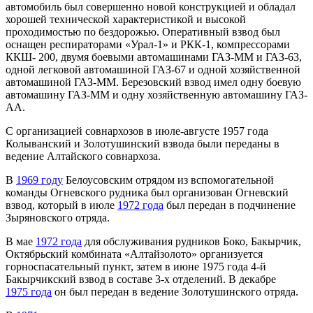
автомобиль был совершенно новой конструкцией и обладал
хорошей технической характеристикой и высокой
проходимостью по бездорожью. Оперативный взвод был
оснащен респираторами «Урал-1» и РКК-1, компрессорами
ККШ- 200, двумя боевыми автомашинами ГАЗ-ММ и ГАЗ-63,
одной легковой автомашиной ГАЗ-67 и одной хозяйственной
автомашиной ГАЗ-ММ. Березовский взвод имел одну боевую
автомашину ГАЗ-ММ и одну хозяйственную автомашину ГАЗ-
АА.
С организацией совнархозов в июле-августе 1957 года
Колыванский и Золотушинский взвода были переданы в
ведение Алтайского совнархоза.
В
1969 году
Белоусовским отрядом из вспомогательной
команды Огневского рудника был организован Огневский
взвод, который в июле
1972 года
был передан в подчинение
Зыряновского отряда.
В мае
1972 года
для обслуживания рудников Боко, Бакырчик,
Октябрьский комбината «Алтайзолото» организуется
горноспасательный пункт, затем в июне 1975 года 4-й
Бакырчикский взвод в составе 3-х отделений. В декабре
1975 года
он был передан в ведение Золотушинского отряда.