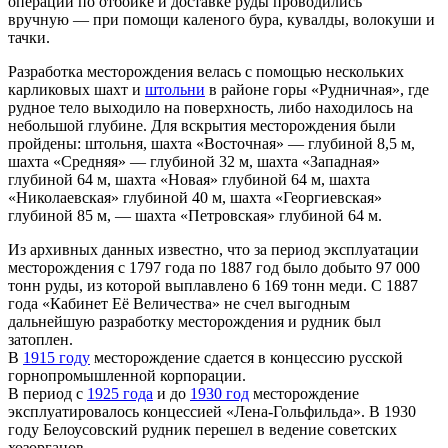
операции по отбойке и доставке руды проводились
вручную — при помощи каленого бура, кувалды, волокуши и
тачки.
Разработка месторождения велась с помощью нескольких
карликовых шахт и
штольни
в районе горы «Рудничная», где
рудное тело выходило на поверхность, либо находилось на
небольшой глубине. Для вскрытия месторождения были
пройдены: штольня, шахта «Восточная» — глубиной 8,5 м,
шахта «Средняя» — глубиной 32 м, шахта «Западная»
глубиной 64 м, шахта «Новая» глубиной 64 м, шахта
«Николаевская» глубиной 40 м, шахта «Георгиевская»
глубиной 85 м, — шахта «Петровская» глубиной 64 м.
Из архивных данных известно, что за период эксплуатации
месторождения с 1797 года по 1887 год было добыто 97 000
тонн руды, из которой выплавлено 6 169 тонн меди. С 1887
года «Кабинет Её Величества» не счел выгодным
дальнейшую разработку месторождения и рудник был
затоплен.
В
1915 году
месторождение сдается в концессию русской
горнопромышленной корпорации.
В период с
1925 года
и до
1930 год
месторождение
эксплуатировалось концессией «Лена-Гольфильда». В 1930
году Белоусовский рудник перешел в ведение советских
хозорганов.