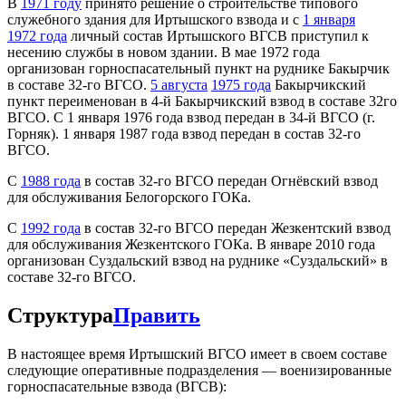
В
1971 году
принято решение о строительстве типового
служебного здания для Иртышского взвода и с
1 января
1972 года
личный состав Иртышского ВГСВ приступил к
несению службы в новом здании. В мае 1972 года
организован горноспасательный пункт на руднике Бакырчик
в составе 32-го ВГСО.
5 августа
1975 года
Бакырчикский
пункт переименован в 4-й Бакырчикский взвод в составе 32го
ВГСО. С 1 января 1976 года взвод передан в 34-й ВГСО (г.
Горняк). 1 января 1987 года взвод передан в состав 32-го
ВГСО.
С
1988 года
в состав 32-го ВГСО передан Огнёвский взвод
для обслуживания Белогорского ГОКа.
С
1992 года
в состав 32-го ВГСО передан Жезкентский взвод
для обслуживания Жезкентского ГОКа. В январе 2010 года
организован Суздальский взвод на руднике «Суздальский» в
составе 32-го ВГСО.
Структура
Править
В настоящее время Иртышский ВГСО имеет в своем составе
следующие оперативные подразделения — военизированные
горноспасательные взвода (ВГСВ):