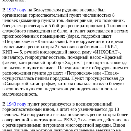
В
1937 году
на Белоусовском руднике впервые был
организован горноспасательный пункт численностью 8
человек (командир пункта тов. Заднепряный, его помощник,
боец-электрослесарь и 5 бойцов респираторщиков). Типового
служебного помещения не было, и пункт размещался в ветхих
приспособленных помещениях (барак, подсобки шахт
«Петровская» и «Капитальная»). На вооружении в то время
пункт имел: респираторы 2х часового действия — РКР-1,
КИП — 5, ручной кислородный насос, раму «ИНХОБАТ»,
ингалятор, гидропульт-костыль, пожарный насос «Красный
факел», контрольный прибор «Ходот». Транспорта для выезда
по вызовам пункт не имел. Передвижение с оборудованием от
расположения пункта до шахт «Петровская» или «Новая»
осуществлялась пешим порядком. Пункт просуществовал до
«Салаирской катастрофы», которая показала низкую боевую
готовность пунктов, недостаточную подготовленность и
малочисленность.
В
1943 году
пункт реорганизуется в военизированный
горноспасательный взвод, а штат его увеличивается до 13
человек. На вооружении взвода появились респираторы более
совершенной конструкции — РКР-2, 2х-часового действия, но
с регенеративными патронами многократной зарядки. Взвод
имел лошадь, на которой дежурное отделение выезжало на