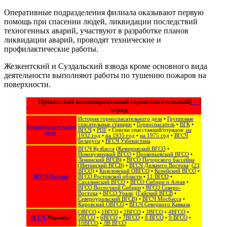
Оперативные подразделения филиала оказывают первую
помощь при спасении людей, ликвидации последствий
техногенных аварий, участвуют в разработке планов
ликвидации аварий, проводят технические и
профилактические работы.
Жезкентский и Суздальский взвода кроме основного вида
деятельности выполняют работы по тушению пожаров на
поверхности.
Иртышский военизированный горноспасательный
[
+
]
отряд
История горноспасательного дела
•
Групповые
спасательные станции
•
Горноспасатель
•
ВГК
•
Горноспасательное
ВГСЧ
•
РПГ
• Списки спасстанций/отрядов:
на
дело
1932 год
•
на 1935 год
•
на 1975 год
•
ВГСЧ
Беларуси
•
ВГСЧ Узбекистана
ВГСЧ Кузбасса
(
Кемеровский ВГСО
•
Новокузнецкий ВГСО
•
Прокопьевский ВГСО
•
Ленинский ВГСВ
) •
ВГСО Печорского бассейна
(
Интинский ВГСВ
) •
ВГСЧ Дальнего Востока
: (
23
ВГСО
) •
Кизеловский ОВГСО
•
Копейский ВГСО
•
ВГСЧ России
ВГСО Ростовской области
•
11 ВГСО
•
Сахалинский ВГСО
‎ •
ВГСО Сибири и Алтая
‎ •
ВГСО Восточной Сибири
•
ВГСО Северо-
Востока
‎‎ •
ВГСО Урала
: (
Гайский ВГСВ
•
Североуральский ВГСВ
) •
ВГСЧ Мосбасса
•
Кировский ОВГСО
•
ВГСЧ Северного Кавказа
ОВГСО
•
1ВГСО
•
2ВГСО
•
3ВГСО
•
4ВГСО
•
ВГСЧ
Украины
5ВГСО
•
6ВГСО
•
7ВГСО
•
8 ВГСО
•
9 ВГСО
•
10ВГСО
•
ЛВ ВГСО