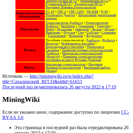
Лениногорский ВГСО
•
Майкаинский ВГСО
•
Рудненский ВГСО
•
Хромтауский ВГСО
•
Владимир Новиков.Горноспасатели
ГС-10
•
ГИГ-4
•
ГИГ-1500
•
ТК-60М
•
Р-30
•
Горноспасательное
Респиратор Драгера
•
Автономный дыхательный
оборудование
аппарат
Горноспасатели Донбасса
•
Горноспасатели
Кузбасса
•
Балтайтис
•
Гаркаленко
•
Гриндлер
•
Персоналии
Иейте
•
Кухаренко
•
Левицкий
•
Лосьев
•
Мухин
•
Николенко
•
Радулов
•
Син
•
Соболев
•
Сошников
•
Трапезников
•
Черницын
•
Федорович
Погибшие горноспасатели:
Донбасса
•
Кузбасса
•
Воркуты
•
Челябинского бассейна
•
Карагандинского бассейна
•
Приморья и
Память
Сахалина
•
Памятник первым горноспасателям
Донбасса
•
Некрополь горноспасателей
(Воркута)
•
Памятник горноспасателям,
погибшим на шахте Бутовка-Донецкая
Британские горноспасатели
•
Владимир
Прочее
Новиков.Горноспасатели
•
Внезапный выброс
(фильм)
Источник —
http://miningwiki.ru/w/index.php?
title=Сахалинский_ВГСО&oldid=61653
Последний раз редактировалась 26 августа 2022 в 17:19
MiningWiki
Если не указано иное, содержание доступно по лицензии
CC-
BY-SA 3.0
.
Эта страница в последний раз была отредактирована 26
августа 2022 в 17:19.