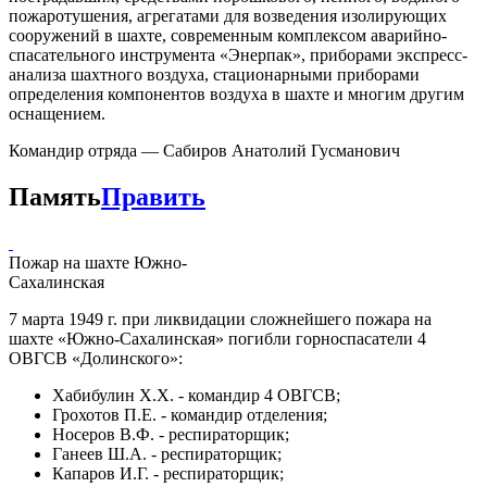
пожаротушения, агрегатами для возведения изолирующих
сооружений в шахте, современным комплексом аварийно-
спасательного инструмента «Энерпак», приборами экспресс-
анализа шахтного воздуха, стационарными приборами
определения компонентов воздуха в шахте и многим другим
оснащением.
Командир отряда — Сабиров Анатолий Гусманович
Память
Править
Пожар на шахте Южно-
Сахалинская
7 марта 1949 г. при ликвидации сложнейшего пожара на
шахте «Южно-Сахалинская» погибли горноспасатели 4
ОВГСВ «Долинского»:
Хабибулин Х.Х. - командир 4 ОВГСВ;
Грохотов П.Е. - командир отделения;
Носеров В.Ф. - респираторщик;
Ганеев Ш.А. - респираторщик;
Капаров И.Г. - респираторщик;