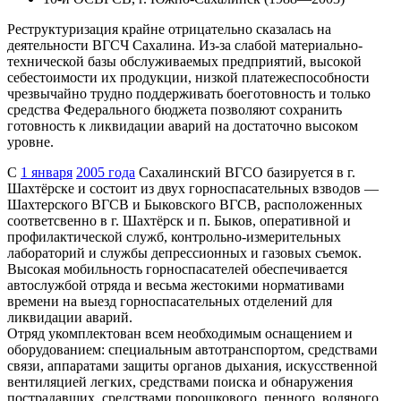
Реструктуризация крайне отрицательно сказалась на
деятельности ВГСЧ Сахалина. Из-за слабой материально-
технической базы обслуживаемых предприятий, высокой
себестоимости их продукции, низкой платежеспособности
чрезвычайно трудно поддерживать боеготовность и только
средства Федерального бюджета позволяют сохранить
готовность к ликвидации аварий на достаточно высоком
уровне.
С
1 января
2005 года
Сахалинский ВГСО базируется в г.
Шахтёрске и состоит из двух горноспасательных взводов —
Шахтерского ВГСВ и Быковского ВГСВ, расположенных
соответсвенно в г. Шахтёрск и п. Быков, оперативной и
профилактической служб, контрольно-измерительных
лабораторий и службы депрессионных и газовых съемок.
Высокая мобильность горноспасателей обеспечивается
автослужбой отряда и весьма жестокими нормативами
времени на выезд горноспасательных отделений для
ликвидации аварий.
Отряд укомплектован всем необходимым оснащением и
оборудованием: специальным автотранспортом, средствами
связи, аппаратами защиты органов дыхания, искусственной
вентиляцией легких, средствами поиска и обнаружения
пострадавших, средствами порошкового, пенного, водяного