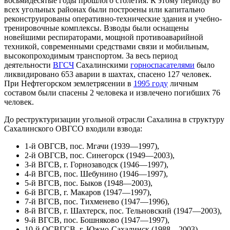
восьмидесятые годы прошлого столетия. К этому периоду во
всех угольных районах были построены или капитально
реконструированы оперативно-технические здания и учебно-
тренировочные комплексы. Взводы были оснащены
новейшими респираторами, мощной противоаварийной
техникой, современными средствами связи и мобильным,
высокопроходимым транспортом. За весь период
деятельности
ВГСЧ
Сахалинскими
горноспасателями
было
ликвидировано 653 аварии в шахтах, спасено 127 человек.
При Нефтегорском землетрясении в
1995 году
личным
составом были спасены 2 человека и извлечено погибших 76
человек.
До реструктуризации угольной отрасли Сахалина в структуру
Сахалинского ОВГСО входили взвода:
1-й ОВГСВ, пос. Мгачи (1939—1997),
2-й ОВГСВ, пос. Синегорск (1949—2003),
3-й ВГСВ, г. Горнозаводск (1946—1997),
4-й ВГСВ, пос. Шебунино (1946—1997),
5-й ВГСВ, пос. Быков (1948—2003),
6-й ВГСВ, г. Макаров (1947—1997),
7-й ВГСВ, пос. Тихменево (1947—1996),
8-й ВГСВ, г. Шахтерск, пос. Тельновский (1947—2003),
9-й ВГСВ, пос. Бошняково (1947—1997),
10-й ОСВГСВ, г. Южно-Сахалинск (1988—2003)