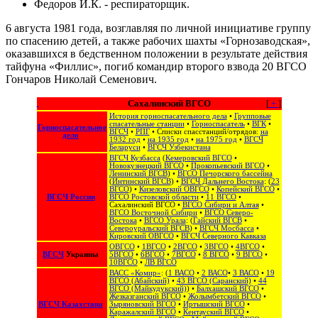
Федоров И.К. - респираторщик.
6 августа 1981 года, возглавляя по личной инициативе группу
по спасению детей, а также рабочих шахты «Горнозаводская»,
оказавшихся в бедственном положении в результате действия
тайфуна «Филлис», погиб командир второго взвода 20 ВГСО
Гончаров Николай Семенович.
Сахалинский ВГСО
[
+
]
История горноспасательного дела
•
Групповые
спасательные станции
•
Горноспасатель
•
ВГК
•
Горноспасательное
ВГСЧ
•
РПГ
• Списки спасстанций/отрядов:
на
дело
1932 год
•
на 1935 год
•
на 1975 год
•
ВГСЧ
Беларуси
•
ВГСЧ Узбекистана
ВГСЧ Кузбасса
(
Кемеровский ВГСО
•
Новокузнецкий ВГСО
•
Прокопьевский ВГСО
•
Ленинский ВГСВ
) •
ВГСО Печорского бассейна
(
Интинский ВГСВ
) •
ВГСЧ Дальнего Востока
: (
23
ВГСО
) •
Кизеловский ОВГСО
•
Копейский ВГСО
•
ВГСЧ России
ВГСО Ростовской области
•
11 ВГСО
•
Сахалинский ВГСО
‎ •
ВГСО Сибири и Алтая
‎ •
ВГСО Восточной Сибири
•
ВГСО Северо-
Востока
‎‎ •
ВГСО Урала
: (
Гайский ВГСВ
•
Североуральский ВГСВ
) •
ВГСЧ Мосбасса
•
Кировский ОВГСО
•
ВГСЧ Северного Кавказа
ОВГСО
•
1ВГСО
•
2ВГСО
•
3ВГСО
•
4ВГСО
•
ВГСЧ
Украины
5ВГСО
•
6ВГСО
•
7ВГСО
•
8 ВГСО
•
9 ВГСО
•
10ВГСО
•
ЛВ ВГСО
ВАСС «Комир»
: (
1 ВАСО
•
2 ВАСО
•
3 ВАСО
•
19
ВГСО (Абайский)
•
43 ВГСО (Саранский)
•
44
ВГСО (Майкудукский)
) •
Балхашский ВГСО
•
Жезказганский ВГСО
•
Жолымбетский ВГСО
•
ВГСЧ Казахстана
Зыряновский ВГСО
•
Иртышский ВГСО
•
Каражалский ВГСО
•
Кентауский ВГСО
•