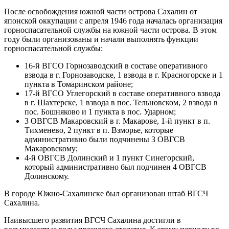
После освобождения южной части острова Сахалин от
японской оккупации с апреля 1946 года началась организация
горноспасательной службы на южной части острова. В этом
году были организованы и начали выполнять функции
горноспасательной службы:
16-й ВГСО Горнозаводский в составе оперативного
взвода в г. Горнозаводске, 1 взвода в г. Красногорске и 1
пункта в Томаринском районе;
17-й ВГСО Углегорский в составе оперативного взвода
в г. Шахтерске, 1 взвода в пос. Тельновском, 2 взвода в
пос. Бошняково и 1 пункта в пос. Ударном;
3 ОВГСВ Макаровский в г. Макарове, 1-й пункт в п.
Тихменево, 2 пункт в п. Взморье, которые
административно были подчинены 3 ОВГСВ
Макаровскому;
4-й ОВГСВ Долинский и 1 пункт Синегорский,
который административно был подчинен 4 ОВГСВ
Долинскому.
В городе Южно-Сахалинске был организован штаб ВГСЧ
Сахалина.
Наивысшего развития ВГСЧ Сахалина достигли в