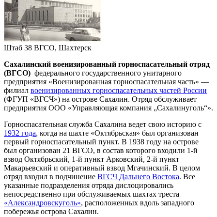
Штаб 38 ВГСО, Шахтерск
Сахалинский военизированный горноспасательный отряд
(ВГСО)
федерального государственного унитарного
предприятия «Военизированная горноспасательная часть» —
филиал
военизированных горноспасательных частей России
(ФГУП «ВГСЧ») на острове Сахалин. Отряд обслуживает
предприятия ООО «Управляющая компания „Сахалинуголь“».
Горноспасательная служба Сахалина ведет свою историю с
1932 года
, когда на шахте «Октябрьская» был организован
первый горноспасательный пункт. В 1938 году на острове
был организован 21 ВГСО, в состав которого входили 1-й
взвод Октябрьский, 1-й пункт Арковский, 2-й пункт
Макарьевский и оперативный взвод Мгачинский. В целом
отряд входил в подчинение
ВГСЧ Дальнего Востока
. Все
указанные подразделения отряда дислоцировались
непосредственно при обслуживаемых шахтах треста
«Александровскуголь»
, расположенных вдоль западного
побережья острова Сахалин.