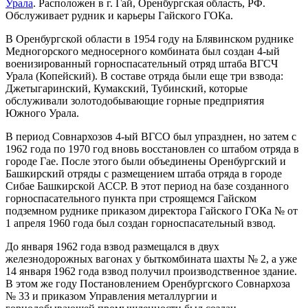
Урала
. Расположен в г. Гай, Оренбургская область, РФ.
Обслуживает рудник и карьеры Гайского ГОКа.
В Оренбургской области в 1954 году на Блявинском руднике
Медногорского медносерного комбината был создан 4-ый
военизированный горноспасательный отряд штаба ВГСЧ
Урала (Копейский). В составе отряда были еще три взвода:
Джетыгаринский, Кумакский, Тубинский, которые
обслуживали золотодобывающие горные предприятия
Южного Урала.
В период Совнархозов 4-ый ВГСО был упразднен, но затем с
1962 года по 1970 год вновь восстановлен со штабом отряда в
городе Гае. После этого были объединены Оренбургский и
Башкирский отряды с размещением штаба отряда в городе
Сибае Башкирской АССР. В этот период на базе созданного
горноспасательного пункта при строящемся Гайском
подземном руднике приказом директора Гайского ГОКа № от
1 апреля 1960 года был создан горноспасательный взвод.
До января 1962 года взвод размещался в двух
железнодорожных вагонах у быткомбината шахты № 2, а уже
14 января 1962 года взвод получил производственное здание.
В этом же году Постановлением Оренбургского Совнархоза
№ 33 и приказом Управления металлургии и