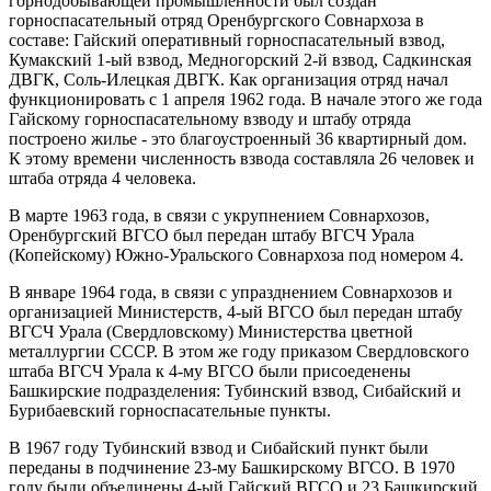
горнодобывающей промышленности был создан
горноспасательный отряд Оренбургского Совнархоза в
составе: Гайский оперативный горноспасательный взвод,
Кумакский 1-ый взвод, Медногорский 2-й взвод, Садкинская
ДВГК, Соль-Илецкая ДВГК. Как организация отряд начал
функционировать с 1 апреля 1962 года. В начале этого же года
Гайскому горноспасательному взводу и штабу отряда
построено жилье - это благоустроенный 36 квартирный дом.
К этому времени численность взвода составляла 26 человек и
штаба отряда 4 человека.
В марте 1963 года, в связи с укрупнением Совнархозов,
Оренбургский ВГСО был передан штабу ВГСЧ Урала
(Копейскому) Южно-Уральского Совнархоза под номером 4.
В январе 1964 года, в связи с упразднением Совнархозов и
организацией Министерств, 4-ый ВГСО был передан штабу
ВГСЧ Урала (Свердловскому) Министерства цветной
металлургии СССР. В этом же году приказом Свердловского
штаба ВГСЧ Урала к 4-му ВГСО были присоеденены
Башкирские подразделения: Тубинский взвод, Сибайский и
Бурибаевский горноспасательные пункты.
В 1967 году Тубинский взвод и Сибайский пункт были
переданы в подчинение 23-му Башкирскому ВГСО. В 1970
году были объединены 4-ый Гайский ВГСО и 23 Башкирский