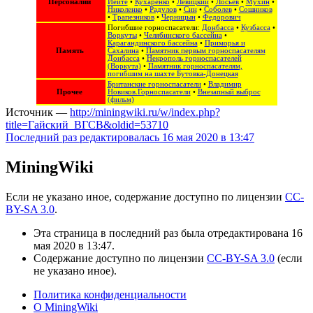
Персоналии
Иейте
•
Кухаренко
•
Левицкий
•
Лосьев
•
Мухин
•
Николенко
•
Радулов
•
Син
•
Соболев
•
Сошников
•
Трапезников
•
Черницын
•
Федорович
Погибшие горноспасатели:
Донбасса
•
Кузбасса
•
Воркуты
•
Челябинского бассейна
•
Карагандинского бассейна
•
Приморья и
Память
Сахалина
•
Памятник первым горноспасателям
Донбасса
•
Некрополь горноспасателей
(Воркута)
•
Памятник горноспасателям,
погибшим на шахте Бутовка-Донецкая
Британские горноспасатели
•
Владимир
Прочее
Новиков.Горноспасатели
•
Внезапный выброс
(фильм)
Источник —
http://miningwiki.ru/w/index.php?
title=Гайский_ВГСВ&oldid=53710
Последний раз редактировалась 16 мая 2020 в 13:47
MiningWiki
Если не указано иное, содержание доступно по лицензии
CC-
BY-SA 3.0
.
Эта страница в последний раз была отредактирована 16
мая 2020 в 13:47.
Содержание доступно по лицензии
CC-BY-SA 3.0
(если
не указано иное).
Политика конфиденциальности
О MiningWiki