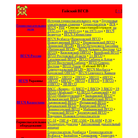
Гайский ВГСВ
[
+
]
История горноспасательного дела
•
Групповые
спасательные станции
•
Горноспасатель
•
ВГК
•
Горноспасательное
ВГСЧ
•
РПГ
• Списки спасстанций/отрядов:
на
дело
1932 год
•
на 1935 год
•
на 1975 год
•
ВГСЧ
Беларуси
•
ВГСЧ Узбекистана
ВГСЧ Кузбасса
(
Кемеровский ВГСО
•
Новокузнецкий ВГСО
•
Прокопьевский ВГСО
•
Ленинский ВГСВ
) •
ВГСО Печорского бассейна
(
Интинский ВГСВ
) •
ВГСЧ Дальнего Востока
: (
23
ВГСО
) •
Кизеловский ОВГСО
•
Копейский ВГСО
•
ВГСЧ России
ВГСО Ростовской области
•
11 ВГСО
•
Сахалинский ВГСО
‎ •
ВГСО Сибири и Алтая
‎ •
ВГСО Восточной Сибири
•
ВГСО Северо-
Востока
‎‎ •
ВГСО Урала
: (
Гайский ВГСВ
•
Североуральский ВГСВ
) •
ВГСЧ Мосбасса
•
Кировский ОВГСО
•
ВГСЧ Северного Кавказа
ОВГСО
•
1ВГСО
•
2ВГСО
•
3ВГСО
•
4ВГСО
•
ВГСЧ
Украины
5ВГСО
•
6ВГСО
•
7ВГСО
•
8 ВГСО
•
9 ВГСО
•
10ВГСО
•
ЛВ ВГСО
ВАСС «Комир»
: (
1 ВАСО
•
2 ВАСО
•
3 ВАСО
•
19
ВГСО (Абайский)
•
43 ВГСО (Саранский)
•
44
ВГСО (Майкудукский)
) •
Балхашский ВГСО
•
Жезказганский ВГСО
•
Жолымбетский ВГСО
•
ВГСЧ Казахстана
Зыряновский ВГСО
•
Иртышский ВГСО
•
Каражалский ВГСО
•
Кентауский ВГСО
•
Лениногорский ВГСО
•
Майкаинский ВГСО
•
Рудненский ВГСО
•
Хромтауский ВГСО
•
Владимир Новиков.Горноспасатели
ГС-10
•
ГИГ-4
•
ГИГ-1500
•
ТК-60М
•
Р-30
•
Горноспасательное
Респиратор Драгера
•
Автономный дыхательный
оборудование
аппарат
Горноспасатели Донбасса
•
Горноспасатели
Кузбасса
•
Балтайтис
•
Гаркаленко
•
Гриндлер
•