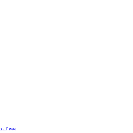
го Труда
.