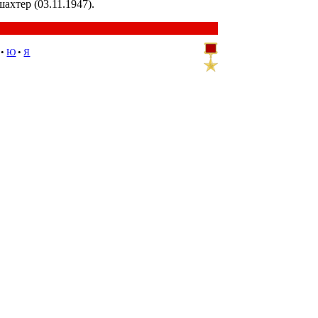
ахтер (03.11.1947).
•
Ю
•
Я