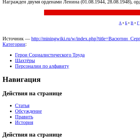
Награжден двумя орденами Ленина (01.08.1944, 28.08.1948), о
А
•
Б
•
В
•
Г
Источник —
http://miningwiki.ru/w/index.php?title=Васютин_С
Категории
:
Герои Социалистического Труда
Шахтёры
Персоналии по алфавиту
Навигация
Действия на странице
Статья
Обсуждение
Править
История
Действия на странице