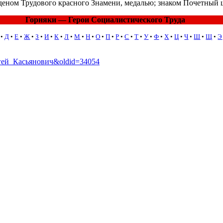
рденом Трудового красного Знамени, медалью; знаком Почетный ш
Горняки — Герои Социалистического Труда
•
Д
•
Е
•
Ж
•
З
•
И
•
К
•
Л
•
М
•
Н
•
О
•
П
•
Р
•
С
•
Т
•
У
•
Ф
•
Х
•
Ц
•
Ч
•
Ш
•
Щ
•
Э
ергей_Касьянович&oldid=34054