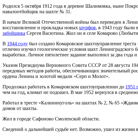
Родился 5 октября 1912 года в деревне Шалимовка, ныне Покро
навалоотбойщик на шахте № 31.
В начале Великой Отечественной войны был переведен в Ленинг
восстановление и прокладка новых
шурфов
, в 1943 году были 
забойщика
Сергея Васютина. Жил он в селе Комарово (Любыти
В
1944 году
был создано Комаровское шахтоуправление треста
отлично изучил геологические условия шахт Ленинградского б
выработки. Личное пятилетнее задание выполнил за два года и 
Указом Президиума Верховного Совета СССР от 28 августа 194
передовых методов работы, обеспечивающих значительный рос
ордена Ленина и золотой медали «Серп и Молот».
Продолжал работать в Комаровском шахтоуправлении до
1951 
чем на год, климат не подошел. В мае 1952 вернулся в среднюю
Работал в тресте «Калининуголь» на шахтах № 2, № 65 «Жданк
домов от шахты.
Жил в городе Сафоново Смоленской области.
Сведений о дальнейшей судьбе нет. Возможно, ушел из жизни 