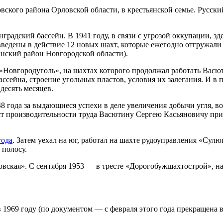
вского района Орловской области, в крестьянской семье. Русски
радский бассейн. В 1941 году, в связи с угрозой оккупации, зд
введены в действие 12 новых шахт, которые ежегодно отгружали о
нский район Новгородской области).
 «Новгородуголь», на шахтах которого продолжал работать Ва
ассейна, строение угольных пластов, условия их залегания. И 
десять месяцев.
8 года за выдающиеся успехи в деле увеличения добычи угля, в
т производительности труда Васютину Сергею Касьяновичу прис
года
. Затем уехал на юг, работал на шахте рудоуправления «Сулю
 полосу.
овская». С сентября 1953 — в тресте «Дорогобужшахтострой», н
в 1969 году (по документом — с февраля этого года прекращена