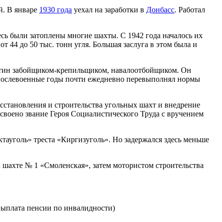
й. В январе
1930 года
уехал на заработки в
Донбасс
. Работал
есь были затоплены многие шахты. С 1942 года началось их
т 44 до 50 тыс. тонн угля. Большая заслуга в этом была и
сютин забойщиком-крепильщиком, навалоотбойщиком. Он
в послевоенные годы почти ежедневно перевыполнял нормы
осстановления и строительства угольных шахт и внедрение
воено звание Героя Социалистического Труда с вручением
ктауголь» треста «Киргизуголь». Но задержался здесь меньше
а шахте № 1 «Смоленская», затем мотористом строительства
 выплата пенсии по инвалидности)