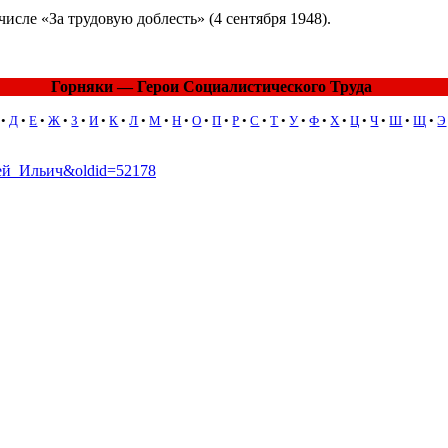
исле «За трудовую доблесть» (4 сентября 1948).
Горняки — Герои Социалистического Труда
•
Д
•
Е
•
Ж
•
З
•
И
•
К
•
Л
•
М
•
Н
•
О
•
П
•
Р
•
С
•
Т
•
У
•
Ф
•
Х
•
Ц
•
Ч
•
Ш
•
Щ
•
Э
ргей_Ильич&oldid=52178