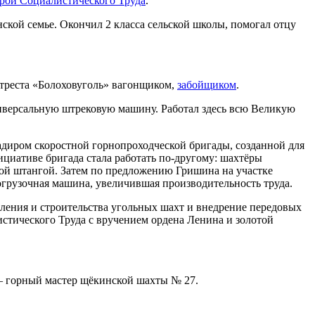
рой Социалистического Труда
.
нской семье. Окончил 2 класса сельской школы, помогал отцу
0 треста «Болоховуголь» вагонщиком,
забойщиком
.
ниверсальную штрековую машину. Работал здесь всю Великую
гадиром скоростной горнопроходческой бригады, созданной для
циативе бригада стала работать по-другому: шахтёры
овой штангой. Затем по предложению Гришина на участке
огрузочная машина, увеличившая производительность труда.
вления и строительства угольных шахт и внедрение передовых
стического Труда с вручением ордена Ленина и золотой
 ‒ горный мастер щёкинской шахты № 27.