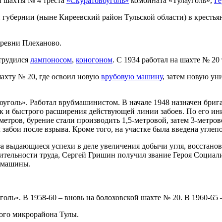
ы шахты № 4 треста
«Скуратовоуголь»
комбината «Тулауголь»,
Ге
й губернии (ныне Киреевский район Тульской области) в крестья
еревни Плеханово.
 трудился
лампоносом
,
коногоном
. С 1934 работал на шахте № 2
шахту № 20, где освоил новую
врубовую машину
, затем новую у
воуголь». Работал врубмашинистом. В начале 1948 назначен бри
 и быстрого расширения действующей линии забоев. По его ини
метров, бурение стали производить 1,5-метровой, затем 3-метр
абои после взрыва. Кроме того, на участке была введена углеп
а выдающиеся успехи в деле увеличения добычи угля, восстано
тельности труда, Сергей Гришин получил звание Героя Социали
й машины.
оль». В 1958-60 ‒ вновь на болоховской шахте № 20. В 1960-65
ого микрорайона Тулы.