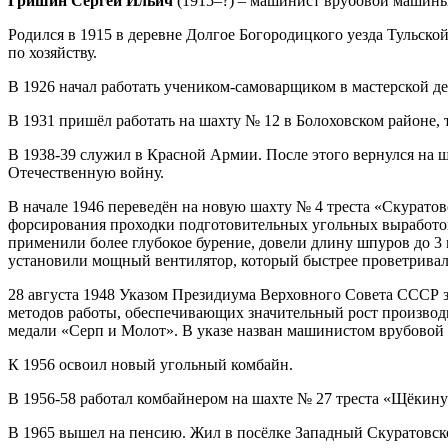
Гришин Сергей Ильич
(1915‒?) ‒ машинист врубовой машин
Родился в 1915 в деревне Долгое Богородицкого уезда Тульско
по хозяйству.
В 1926 начал работать учеником-самоварщиком в мастерской д
В 1931 пришёл работать на шахту № 12 в Болоховском районе,
В 1938-39 служил в Красной Армии. После этого вернулся на 
Отечественную войну.
В начале 1946 переведён на новую шахту № 4 треста «Скурато
форсирования проходки подготовительных угольных выработок
применили более глубокое бурение, довели длину шпуров до 3 
установили мощный вентилятор, который быстрее проветривал з
28 августа 1948 Указом Президиума Верховного Совета СССР з
методов работы, обеспечивающих значительный рост производи
медали «Серп и Молот». В указе назван машинистом врубово
К 1956 освоил новый угольный комбайн.
В 1956-58 работал комбайнером на шахте № 27 треста «Щёкинуг
В 1965 вышел на пенсию. Жил в посёлке Западный Скуратовск