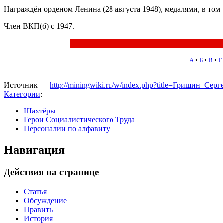
Награждён орденом Ленина (28 августа 1948), медалями, в том ч
Член ВКП(б) с 1947.
А
•
Б
•
В
•
Г
Источник —
http://miningwiki.ru/w/index.php?title=Гришин_Се
Категории
:
Шахтёры
Герои Социалистического Труда
Персоналии по алфавиту
Навигация
Действия на странице
Статья
Обсуждение
Править
История