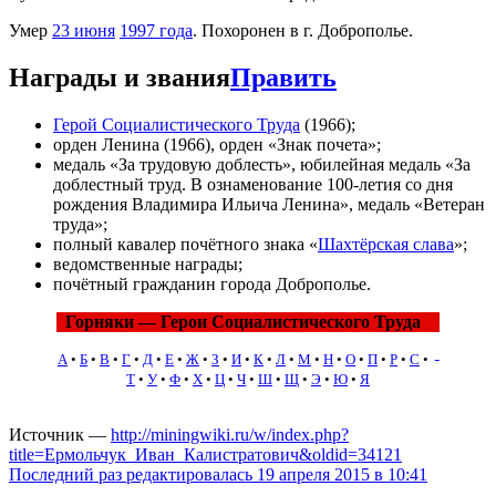
Умер
23 июня
1997 года
. Похоронен в г. Доброполье.
Награды и звания
Править
Герой Социалистического Труда
(1966);
орден Ленина (1966), орден «Знак почета»;
медаль «За трудовую доблесть», юбилейная медаль «За
доблестный труд. В ознаменование 100-летия со дня
рождения Владимира Ильича Ленина», медаль «Ветеран
труда»;
полный кавалер почётного знака «
Шахтёрская слава
»;
ведомственные награды;
почётный гражданин города Доброполье.
Горняки — Герои Социалистического Труда
А
•
Б
•
В
•
Г
•
Д
•
Е
•
Ж
•
З
•
И
•
К
•
Л
•
М
•
Н
•
О
•
П
•
Р
•
С
•
Т
•
У
•
Ф
•
Х
•
Ц
•
Ч
•
Ш
•
Щ
•
Э
•
Ю
•
Я
Источник —
http://miningwiki.ru/w/index.php?
title=Ермольчук_Иван_Калистратович&oldid=34121
Последний раз редактировалась 19 апреля 2015 в 10:41