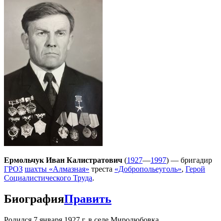
Ермольчук Иван Калистратович
(
1927
—
1997
) — бригадир
ГРОЗ
шахты «Алмазная»
треста
«Добропольеуголь»
,
Герой
Социалистического Труда
.
Биография
Править
Родился 7 января 1927 г. в селе Миролюбовка