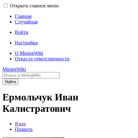
Открыть главное меню
Главная
Случайная
Войти
Настройки
О MiningWiki
Отказ от ответственности
MiningWiki
Найти
Ермольчук Иван
Калистратович
Язык
Править