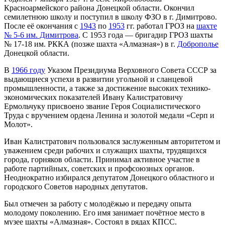
Красноармейского района Донецкой области. Окончил
семилетнюю школу и поступил в школу ФЗО в г. Димитрово.
После её окончания с
1943
по
1953
гг. работал ГРОЗ на
шахте
№ 5-6 им. Димитрова
. С 1953 года — бригадир ГРОЗ шахты
№ 17-18 им. РККА (позже шахта «Алмазная») в г.
Доброполье
Донецкой области.
В
1966 году
Указом Президиума Верховного Совета СССР за
выдающиеся успехи в развитии угольной и сланцевой
промышленности, а также за достижение высоких технико-
экономических показателей Ивану Калистратовичу
Ермольчуку присвоено звание Героя Социалистического
Труда с вручением ордена Ленина и золотой медали «Серп и
Молот».
Иван Калистратович пользовался заслуженным авторитетом и
уважением среди рабочих и служащих шахты, трудящихся
города, горняков области. Принимал активное участие в
работе партийных, советских и профсоюзных органов.
Неоднократно избирался депутатом Донецкого областного и
городского Советов народных депутатов.
Был отмечен за работу с молодёжью и передачу опыта
молодому поколению. Его имя занимает почётное место в
музее шахты «Алмазная». Состоял в рядах КПСС.