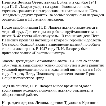
Началась Великая Отечественная Война, и в октябре 1941
года П. И. Лазарев уходит на фронт. Рядовым воином,
стрелком сражался с гитлеровскими захватчиками на Юго-
Западном и других фронтах. За боевые заслуги был награжден
орденом Славы III степени, медалями.
После демобилизации П. И. Лазарев активно включается в
мирный труд. Долгие годы он работал врубмашинистом на
шахте № 42 треста «Донскойуголь». В горняцком деле Петр
Иванович проявлял настоящий трудовой героизм и доблесть.
Он вносил большой вклад в выполнение заданий по добыче
топлива для страны. В 1947 году П. И. Лазареву было
присвоено звание «Почетный шахтер».
Указом Президиума Верховного Совета СССР от 26 апреля
1957 года за выдающиеся успехи достигнутые в деле развития
угольной промышленности в годы пятой пятилетки и в 1956
году Лазареву Петру Ивановичу присвоено звание Героя
Социалистического Труда.
Уйдя на пенсию, П. И. Лазарев много времени отдавал
воспитанию молодого поколения, активно участвовал в
общественной работе.
Награжден орденом Ленина, орденом Трудового Красного