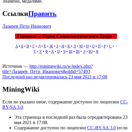
Знамени, медалями.
Ссылки
Править
Лазарев Петр Иванович
Горняки — Герои Социалистического Труда
А
•
Б
•
В
•
Г
•
Д
•
Е
•
Ж
•
З
•
И
•
К
•
Л
•
М
•
Н
•
О
•
П
•
Р
•
С
•
Т
•
У
•
Ф
•
Х
•
Ц
•
Ч
•
Ш
•
Щ
•
Э
•
Ю
•
Я
Источник —
http://miningwiki.ru/w/index.php?
title=Лазарев_Петр_Иванович&oldid=57493
Последний раз редактировалась 23 мая 2021 в 17:08
MiningWiki
Если не указано иное, содержание доступно по лицензии
CC-
BY-SA 3.0
.
Эта страница в последний раз была отредактирована 23
мая 2021 в 17:08.
Содержание доступно по лицензии
CC-BY-SA 3.0
(если