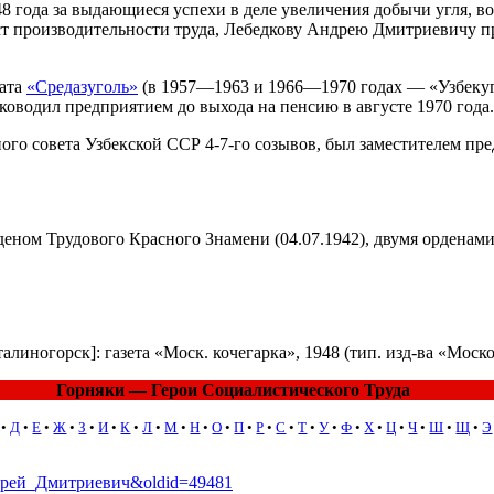
8 года за выдающиеся успехи в деле увеличения добычи угля, в
т производительности труда, Лебедкову Андрею Дмитриевичу пр
ната
«Средазуголь»
(в 1957—1963 и 1966—1970 годах — «Узбекуго
ководил предприятием до выхода на пенсию в августе 1970 года.
ого совета Узбекской ССР 4-7-го созывов, был заместителем пре
деном Трудового Красного Знамени (04.07.1942), двумя орденами «
талиногорск]: газета «Моск. кочегарка», 1948 (тип. изд-ва «Мос
Горняки — Герои Социалистического Труда
•
Д
•
Е
•
Ж
•
З
•
И
•
К
•
Л
•
М
•
Н
•
О
•
П
•
Р
•
С
•
Т
•
У
•
Ф
•
Х
•
Ц
•
Ч
•
Ш
•
Щ
•
Э
_Андрей_Дмитриевич&oldid=49481