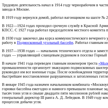
Трудовую деятельность начал в 1914 году чернорабочим в час
завода в Москве.
В 1919 году вернулся домой, работал вагонщиком на шахте № 
В 1922—1924 годах проходил срочную службу в Красной Армии.
КПСС. С 1927 года работал председателем местного комитета п
В 1930 году закончил два курса коммунистического вечернего 
работу в
Подмосковный угольный бассейн
. Работал главным и
В 1937—1938 годах — начальник технического отдела и замес
годах — управляющий сланцевым рудником в поселке Горный (
В начале 1941 года переведен главным инженером треста
«Мол
промышленности организует эвакуацию подмосковных шахтеров,
руководил им все военные годы. После освобождения территор
быстрейшее восстановление разрушенных и затопленных гитле
В январе 1945 года назначен начальником комбината «Москвоу
горняки бассейна ежегодно и намного превышали плановые зад
тысяч тонн угля и свыше двадцати пяти миллионов рублей на
генеральный директор III ранга А. Д. Лебедков. В 1949 году 
процессов добычи угля.