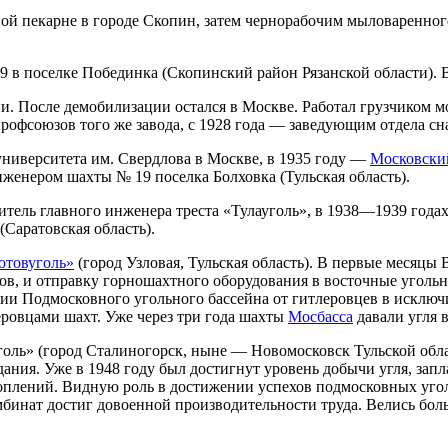
тной пекарне в городе Скопин, затем чернорабочим мыловаренног
29 в поселке Побединка (Скопинский район Рязанской области).
 После демобилизации остался в Москве. Работал грузчиком мо
рофсоюзов того же завода, с 1928 года — заведующим отдела сн
университета им. Свердлова в Москве, в 1935 году —
Московски
нженером шахты № 19 поселка Болховка (Тульская область).
титель главного инженера треста «Тулауголь», в 1938—1939 го
Саратовская область).
отовуголь»
(город Узловая, Тульская область). В первые месяцы
 и отправку горношахтного оборудования в восточные угольные
ии Подмосковного угольного бассейна от гитлеровцев в исключ
ровцами шахт. Уже через три года шахты
Мосбасса
давали угля в
голь» (город Сталиногорск, ныне — Новомосковск Тульской обл
ания. Уже в 1948 году был достигнут уровень добычи угля, зап
коплений. Видную роль в достижении успехов подмосковных уг
комбинат достиг довоенной производительности труда. Велись б