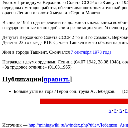
Указом Президиума Верховного Совета СССР от 28 августа 194
передовых методов работы, обеспечивающих значительный рос
ордена Ленина и золотой медали «Серп и Молот».
В январе 1951 года переведен на должность начальника комби
государственные планы добычи и реализации угля. Успешно ру
Депутат Верховного Совета СССР 2-го и 3-го созывов, Верховн
Делегат 23-го съезда КПСС, член Ташкентского обкома партии.
Жил в городе Ташкент. Скончался
7 сентября
1978 года
.
Награжден двумя орденами Ленина (04.07.1942, 28.08.1948), ор
«За трудовое отличие» (01.03.1965).
Публикации
[
править
]
Больше угля на-гора / Герой соц. труда А. Лебедков. — [С
А
•
Б
•
В
•
Г
Источник —
http://miningwiki.ru/w/index.php?title=Лебедков