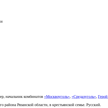
ии
р, начальник комбинатов
«Москвоуголь»
,
«Средазуголь»
,
Герой
го района Рязанской области, в крестьянской семье. Русский.