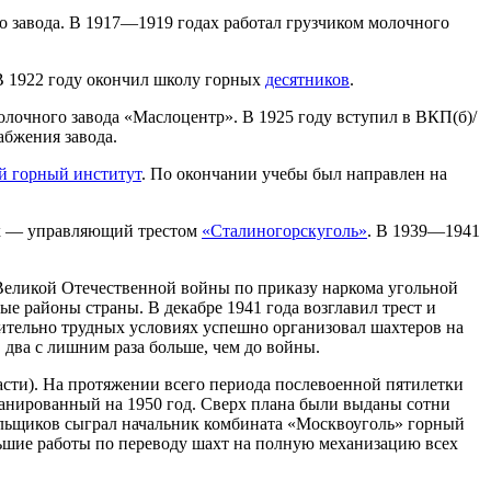
о завода. В 1917—1919 годах работал грузчиком молочного
 В 1922 году окончил школу горных
десятников
.
лочного завода «Маслоцентр». В 1925 году вступил в ВКП(б)/
абжения завода.
й горный институт
. По окончании учебы был направлен на
дах — управляющий трестом
«Сталиногорскуголь»
. В 1939—1941
 Великой Отечественной войны по приказу наркома угольной
 районы страны. В декабре 1941 года возглавил трест и
ительно трудных условиях успешно организовал шахтеров на
 два с лишним раза больше, чем до войны.
асти). На протяжении всего периода послевоенной пятилетки
ланированный на 1950 год. Сверх плана были выданы сотни
ольщиков сыграл начальник комбината «Москвоуголь» горный
ольшие работы по переводу шахт на полную механизацию всех