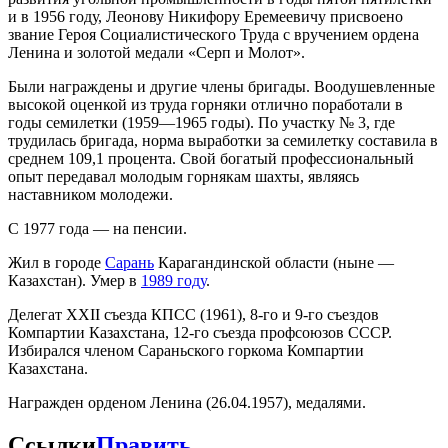
и в 1956 году, Леонову Никифору Еремеевичу присвоено
звание Героя Социалистического Труда с вручением ордена
Ленина и золотой медали «Серп и Молот».
Были награждены и другие члены бригады. Воодушевленные
высокой оценкой из труда горняки отлично поработали в
годы семилетки (1959—1965 годы). По участку № 3, где
трудилась бригада, норма выработки за семилетку составила в
среднем 109,1 процента. Свой богатый профессиональный
опыт передавал молодым горнякам шахты, являясь
наставником молодежи.
С 1977 года — на пенсии.
Жил в городе
Сарань
Карагандинской области (ныне —
Казахстан). Умер в
1989 году
.
Делегат XXII съезда КПСС (1961), 8-го и 9-го съездов
Компартии Казахстана, 12-го съезда профсоюзов СССР.
Избирался членом Сараньского горкома Компартии
Казахстана.
Награжден орденом Ленина (26.04.1957), медалями.
Ссылки
Править