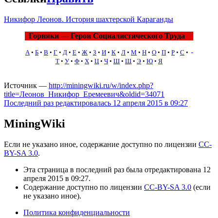
Никифор Леонов. История шахтерской Караганды
Горняки — Герои Социалистического Труда
А
•
Б
•
В
•
Г
•
Д
•
Е
•
Ж
•
З
•
И
•
К
•
Л
•
М
•
Н
•
О
•
П
•
Р
•
С
•
Т
•
У
•
Ф
•
Х
•
Ц
•
Ч
•
Ш
•
Щ
•
Э
•
Ю
•
Я
Источник —
http://miningwiki.ru/w/index.php?
title=Леонов_Никифор_Еремеевич&oldid=34071
Последний раз редактировалась 12 апреля 2015 в 09:27
MiningWiki
Если не указано иное, содержание доступно по лицензии
CC-
BY-SA 3.0
.
Эта страница в последний раз была отредактирована 12
апреля 2015 в 09:27.
Содержание доступно по лицензии
CC-BY-SA 3.0
(если
не указано иное).
Политика конфиденциальности