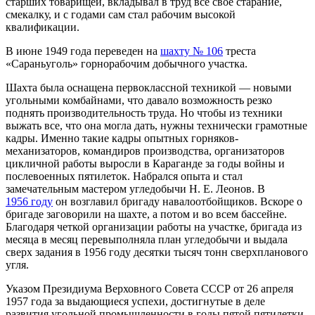
старших товарищей, вкладывал в труд все свое старание,
смекалку, и с годами сам стал рабочим высокой
квалификации.
В июне 1949 года переведен на
шахту № 106
треста
«Сараньуголь» горнорабочим добычного участка.
Шахта была оснащена первоклассной техникой — новыми
угольными комбайнами, что давало возможность резко
поднять производительность труда. Но чтобы из техники
выжать все, что она могла дать, нужны технически грамотные
кадры. Именно такие кадры опытных горняков-
механизаторов, командиров производства, организаторов
цикличной работы выросли в Караганде за годы войны и
послевоенных пятилеток. Набрался опыта и стал
замечательным мастером угледобычи Н. Е. Леонов. В
1956 году
он возглавил бригаду навалоотбойщиков. Вскоре о
бригаде заговорили на шахте, а потом и во всем бассейне.
Благодаря четкой организации работы на участке, бригада из
месяца в месяц перевыполняла план угледобычи и выдала
сверх задания в 1956 году десятки тысяч тонн сверхпланового
угля.
Указом Президиума Верховного Совета СССР от 26 апреля
1957 года за выдающиеся успехи, достигнутые в деле
развития угольной промышленности в годы пятой пятилетки