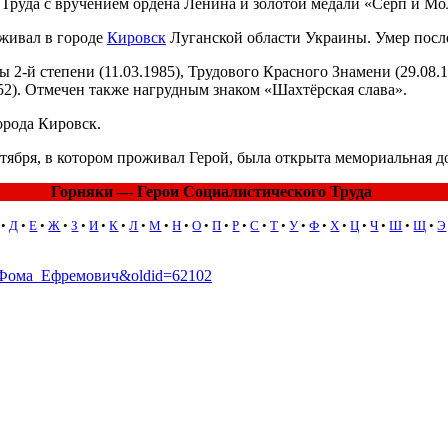
Труда с вручением ордена Ленина и золотой медали «Серп и Мо
оживал в городе
Кировск
Луганской области Украины. Умер пос
-й степени (11.03.1985), Трудового Красного Знамени (29.08.195
1952). Отмечен также нагрудным знаком «Шахтёрская слава».
рода Кировск.
тября, в котором проживал Герой, была открыта мемориальная д
Горняки — Герои Социалистического Труда
•
Д
•
Е
•
Ж
•
З
•
И
•
К
•
Л
•
М
•
Н
•
О
•
П
•
Р
•
С
•
Т
•
У
•
Ф
•
Х
•
Ц
•
Ч
•
Ш
•
Щ
•
Э
ич_Фома_Ефремович&oldid=62102