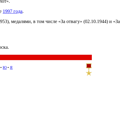
лот».
ле
1997 года
.
3), медалями, в том числе «За отвагу» (02.10.1944) и «За
оска.
•
Ю
•
Я