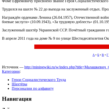
Фоме Ефремовичу присвоено звание Героя Социалистического 
Трудился на шахте № 22 до выхода на заслуженный отдых. Пр
Награждён орденами Ленина (26.04.1957), Отечественной войны 2
боевые заслуги» (10.09.1943), «За трудовую доблесть» (01.10.
Заслуженный шахтёр Украинской ССР. Почётный гражданин го
В апреле 2011 года на доме № 9 по улице Шестидесятилетия Ок
А
•
Б
•
В
•
Г
Источник —
http://miningwiki.ru/w/index.php?title=Малашкев
Категории
:
Герои Социалистического Труда
Шахтёры
Персоналии по алфавиту
Навигация