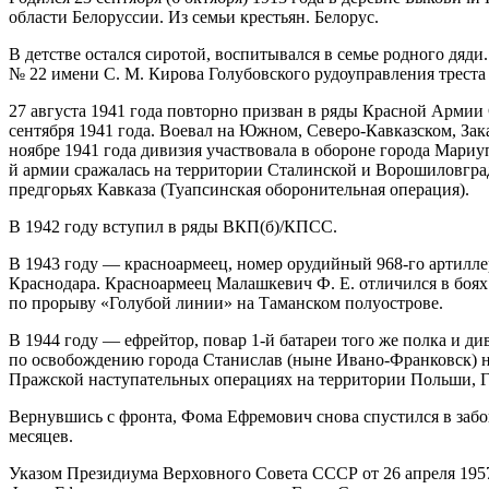
области Белоруссии. Из семьи крестьян. Белорус.
В детстве остался сиротой, воспитывался в семье родного дяд
№ 22 имени С. М. Кирова Голубовского рудоуправления трест
27 августа 1941 года повторно призван в ряды Красной Арми
сентября 1941 года. Воевал на Южном, Северо-Кавказском, Зак
ноябре 1941 года дивизия участвовала в обороне города Мариу
й армии сражалась на территории Сталинской и Ворошиловгра
предгорьях Кавказа (Туапсинская оборонительная операция).
В 1942 году вступил в ряды ВКП(б)/КПСС.
В 1943 году — красноармеец, номер орудийный 968-го артилле
Краснодара. Красноармеец Малашкевич Ф. Е. отличился в боях 
по прорыву «Голубой линии» на Таманском полуострове.
В 1944 году — ефрейтор, повар 1-й батареи того же полка и 
по освобождению города Станислав (ныне Ивано-Франковск) н
Пражской наступательных операциях на территории Польши, Г
Вернувшись с фронта, Фома Ефремович снова спустился в заб
месяцев.
Указом Президиума Верховного Совета СССР от 26 апреля 1957