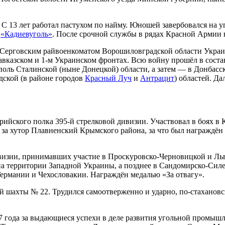
и. С 13 лет работал пастухом по найму. Юношей завербовался на
а
«Кадиевуголь»
. После срочной службы в рядах Красной Армии в
и Серговским райвоенкоматом Ворошиловградской области Укра
авказском и 1-м Украинском фронтах. Всю войну прошёл в соста
поль Сталинской (ныне Донецкой) области, а затем — в Донбасск
дской (в районе городов
Красный Луч
и
Антрацит
) областей. Д
рийского полка 395-й стрелковой дивизии. Участвовал в боях 
за хутор Плавненский Крымского района, за что был награждён 
дивизии, принимавших участие в Проскуровско-Черновицкой и Ль
а территории Западной Украины, а позднее в Сандомирско-Силе
ермании и Чехословакии. Награждён медалью «За отвагу».
ой шахты № 22. Трудился самоотверженно и ударно, по-стахано
 года за выдающиеся успехи в деле развития угольной промышл