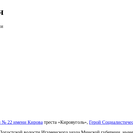
ч
ии
 № 22 имени Кирова
треста «Кировуголь»,
Герой Социалистичес
и Погостской волости Игуменского уезда Минской губернии, нын