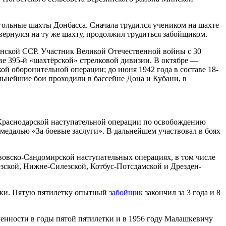
 угольные шахты Донбасса. Сначала трудился учеником на шахте
ернулся на ту же шахту, продолжил трудиться забойщиком.
инской ССР. Участник Великой Отечественной войны с 30
ве 395-й «шахтёрской» стрелковой дивизии. В октябре —
ой оборонительной операции; до июня 1942 года в составе 18-
альнейшие бои проходили в бассейне Дона и Кубани, в
в Краснодарской наступательной операции по освобождению
медалью «За боевые заслуги». В дальнейшем участвовал в боях
вовско-Сандомирской наступательных операциях, в том числе
зской, Нижне-Силезской, Котбус-Потсдамской и Дрезден-
вски. Пятую пятилетку опытный
забойщик
закончил за 3 года и 8
енности в годы пятой пятилетки и в 1956 году Малашкевичу