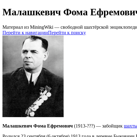
Малашкевич Фома Ефремови
Материал из MiningWiki — свободной шахтёрской энциклопед
Перейти к навигации
Перейти к поиску
Малашкевич Фома Ефремович
(1913-???) — забойщик
шахты
Родился 23 сентября (6 октября) 1913 года в деревне Быкович