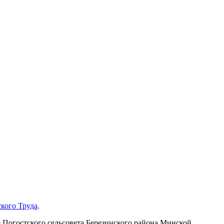
кого Труда
.
е Погостского сельсовета Березинского района Минской