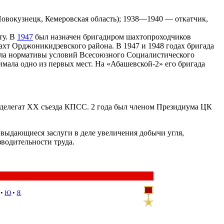
Новокузнецк, Кемеровская область); 1938—1940 — откатчик,
ту. В
1947
был назначен бригадиром шахтопроходчиков
ахт Орджоникидзевского района. В 1947 и 1948 годах бригада
сила нормативы условий Всесоюзного Социалистического
нимала одно из первых мест. На «Абашевской-2» его бригада
 делегат XX съезда КПСС. 2 года был членом Президиума ЦК
 выдающиеся заслуги в деле увеличения добычи угля,
водительности труда.
•
Ю
•
Я