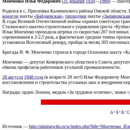
Монченко Илья Федорович
(
31 декабря
1920
—
1989
) — шахт
Родился в с. Пресновка Калачинского района Омской области.
коногон
шахты
«Байдаевская»
,
проходчик
шахты
«Зыряновская
В годы Великой Отечественной войны охранял советскую гран
Сталинского шахтно-строительного управления треста «Кузбасс
Ильи Монченко проходила штреки со скоростью 207 погонных 
соревнования в 2-2,5 раза, а фактические средние темпы прохо
установила Всесоюзный рекорд, пройдя за месяц 305 погонных
Бригада И. Ф. Монченко строила в городе Осинники шахту «Ка
Монченко — депутат Кемеровского областного Совета депутато
обкома профсоюза работников угольной промышленности.
28 августа
1948 года
(в возрасте 28 лет!) Илье Федоровичу Мон
восстановления и строительства угольных шах и внедрения пе
Награды: орден Ленина, медаль «За трудовое отличие», знаки «
А
•
Б
•
В
•
Г
Источник —
http://miningwiki.ru/w/index.php?title=Монченко