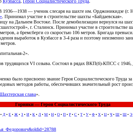
ер
Кузбасса
,
Герой Социалистического Труда
.
 В 1936—1938 — ученик слесаря на шахте им. Орджоникидзе (г. 
»
. Принимал участие в строительстве шахты «Байдаевская».
ицу на Дальнем Востоке. После демобилизации вернулся на шах
шахтострой», г. Сталинск. Принимал участие в строительстве ш
метров, а бремсберги со скоростью 106 метров. Бригада превы
ждения выработок в Кузбассе в 3-4 раза и поэтому неизменно за
 метров.
питальная-2».
в трудящихся VI созыва. Состоял в рядах ВКП(б)-КПСС с 1946,
ченко было присвоено звание Героя Социалистического Труда за
редовых методов работы, обеспечивших значительный рост произ
Шахтерская слава
».
Горняки — Герои Социалистического Труда
•
Д
•
Е
•
Ж
•
З
•
И
•
К
•
Л
•
М
•
Н
•
О
•
П
•
Р
•
С
•
Т
•
У
•
Ф
•
Х
•
Ц
•
Ч
•
Ш
•
Щ
•
Э
_Илья_Федорович&oldid=28788