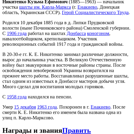
Никитенко Кузьма Ефимович
(1885—1963) — начальник
участка
шахты им. Карла-Маркса
(г.
Енакиево
, Донецкая
область, Украинская СССР).
Герой Социалистического Труда
.
Родился 10 декабря 1885 года в д. Липки Прудковской
волости (ныне Починковского района) Смоленской губернии.
С
1906 года
работал на шахтах
Донбасса
коногоном
,
навалоотбойщиком, крепильщиком. Участник
революционных событий 1917 года и гражданской войны.
В 20-30-е гг. К. Е. Никитенко занимал различные должности,
вырос до начальника участка. В Великую Отечественную
войну был эвакуирован в восточ­ные районы страны. После
освобождения левобережной Украины возвратился на
прежнее место работы. Восстанавливал разрушенные шахты,
стал одним из известных в Донбассе мастеров добычи угля.
Много сделал для воспитания молодых горняков.
С
1958 года
находился на пенсии.
Умер
15 декабря
1963 года
. Похоронен в г.
Енакиево
. После
смерти К. Е. Никитенко его именем была названа одна из
улиц п. Карло-Марксово.
Награды и звания
Править