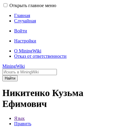
Открыть главное меню
Главная
Случайная
Войти
Настройки
О MiningWiki
Отказ от ответственности
MiningWiki
Найти
Никитенко Кузьма
Ефимович
Язык
Править