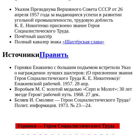
Указом Президиума Верховного Совета СССР от 26
апреля 1957 года за выдающиеся успехи в развитии
угольной промышленности, трудовую доблесть
К. Е. Никитенко присвоено звание Героя
Социалистического Труда.
Почётный шахтёр
Полный кавалер знака
«Шахтёрская слава»
Источники
Править
Горняки Енакиево с большим подъемом встретили Указ
о награждении лучших шахтеров: (О присвоении звания
Героя Социалистического Труда К. Е. Никитенко)//
Енакиевский рабочий. 1957. 28 апр.
Воробьев М. С золотой медалью «Серп и Молот»: 30 лет
звезде Героя// рабочий путь. 1968. 27 дек.
Беляев И. Смоляне — Герои Социалистического Труда//
Полит. информация. 1973. № 23—24.
Горняки — Герои Социалистического Труда