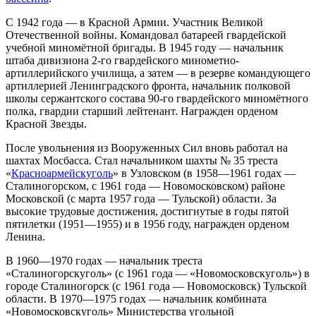
С 1942 года — в Красной Армии. Участник Великой
Отечественной войны. Командовал батареей гвардейской
учебной миномётной бригады. В 1945 году — начальник
штаба дивизиона 2-го гвардейского минометно-
артиллерийского училища, а затем — в резерве командующего
артиллерией Ленинградского фронта, начальник полковой
школы сержантского состава 90-го гвардейского миномётного
полка, гвардии старший лейтенант. Награжден орденом
Красной Звезды.
После увольнения из Вооруженных Сил вновь работал на
шахтах Мосбасса. Стал начальником шахты № 35 треста
«
Красноармейскуголь
» в Узловском (в 1958—1961 годах —
Сталиногорском, с 1961 года — Новомосковском) районе
Московской (с марта 1957 года — Тульской) области. За
высокие трудовые достижения, достигнутые в годы пятой
пятилетки (1951—1955) и в 1956 году, награжден орденом
Ленина.
В 1960—1970 годах — начальник треста
«Сталиногорскуголь» (с 1961 года — «Новомосковскуголь») в
городе Сталиногорск (с 1961 года — Новомосковск) Тульской
области. В 1970—1975 годах — начальник комбината
«Новомосковскуголь» Министерства угольной