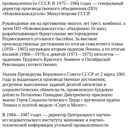
промышленности СССР. В 1975—1984 годах — генеральный
директор производственного объединения (ПО)
«Новомосковскуголь» Минуглепрома СССР.
Руководимые им на протяжении многих лет трест, комбинат, а
затем ПО «Новомосковскуголь» объединяло 16 шахт,
разрабатывающих буроугольные месторождения
Подмосковного угольного бассейна. За высокие
производственные достижения по итогам семилетнего плана
(1959—1965) награжден вторым орденом Ленина, а по итогам
восьмой (1966—1970) и девятой (1971—1975) пятилеток —
орденами Трудового Красного Знамени и Октябрьской
Революции соответственно.
Указом Президиума Верховного Совета СССР от 2 марта 1981
года за выдающиеся производственные достижения,
досрочное выполнение заданий десятой пятилетки и
социалистических обязательств, проявленную трудовую
доблесть Потапенко Геннадию Дмитриевичу присвоено
звание Героя Социалистического Труда с вручением ордена
Ленина и золотой медали «Серп и Молот».
В 1984—1987 годах — директор Центрального научно-
исследовательского института экономики и научно-
технической информации угольной промышленности