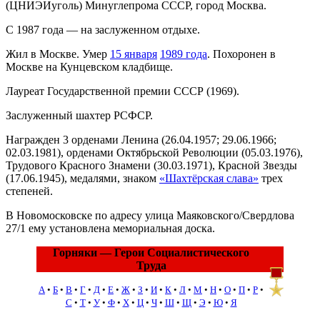
(ЦНИЭИуголь) Минуглепрома СССР, город Москва.
С 1987 года — на заслуженном отдыхе.
Жил в Москве. Умер
15 января
1989 года
. Похоронен в
Москве на Кунцевском кладбище.
Лауреат Государственной премии СССР (1969).
Заслуженный шахтер РСФСР.
Награжден 3 орденами Ленина (26.04.1957; 29.06.1966;
02.03.1981), орденами Октябрьской Революции (05.03.1976),
Трудового Красного Знамени (30.03.1971), Красной Звезды
(17.06.1945), медалями, знаком
«Шахтёрская слава»
трех
степеней.
В Новомосковске по адресу улица Маяковского/Свердлова
27/1 ему установлена мемориальная доска.
Горняки — Герои Социалистического
Труда
А
•
Б
•
В
•
Г
•
Д
•
Е
•
Ж
•
З
•
И
•
К
•
Л
•
М
•
Н
•
О
•
П
•
Р
•
С
•
Т
•
У
•
Ф
•
Х
•
Ц
•
Ч
•
Ш
•
Щ
•
Э
•
Ю
•
Я