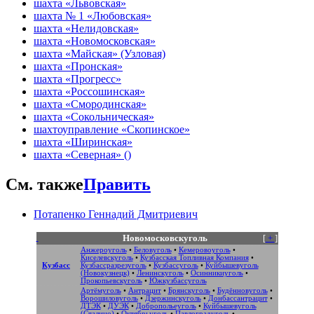
шахта «Львовская»
шахта № 1 «Любовская»
шахта «Нелидовская»
шахта «Новомосковская»
шахта «Майская» (Узловая)
шахта «Пронская»
шахта «Прогресс»
шахта «Россошинская»
шахта «Смородинская»
шахта «Сокольническая»
шахтоуправление «Скопинское»
шахта «Ширинская»
шахта «Северная» ()
См. также
Править
Потапенко Геннадий Дмитриевич
Новомосковскуголь
[
+
]
Анжероуголь
•
Беловуголь
•
Кемеровоуголь
•
Киселевскуголь
•
Кузбасская Топливная Компания
•
Кузбасс
Кузбассразрезуголь
•
Кузбассуголь
•
Куйбышевуголь
(Новокузнецк)
•
Ленинскуголь
•
Осинникиуголь
•
Прокопьевскуголь
•
Южкузбассуголь
Артёмуголь
•
Антрацит
•
Брянскуголь
•
Будённовуголь
•
Ворошиловуголь
•
Дзержинскуголь
•
Донбассантрацит
•
ДТЭК
•
ДУЭК
•
Добропольеуголь
•
Куйбышевуголь
(Сталино)
•
Октябрьуголь
•
Павлоградуголь
•