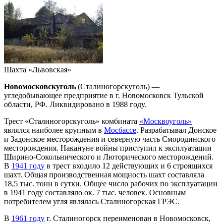
Шахта «Львовская»
Новомосковскуголь
(Сталиногорскуголь) —
угледобывающее предприятие в г. Новомосковск Тульской
области, РФ. Ликвидировано в 1988 году.
Трест «Сталиногорскуголь» комбината
«Москвоуголь»
являлся наиболее крупным в
Мосбассе
. Разрабатывал Донское
и Задонское месторождения и северную часть Смородинского
месторождения. Накануне войны приступил к эксплуатации
Ширино-Сокольнического и Люторического месторождений.
В
1941 году
в трест входило 12 действующих и 6 строящихся
шахт. Общая производственная мощность шахт составляла
18,5 тыс. тонн в сутки. Общее число рабочих по эксплуатации
в 1941 году составляло ок. 7 тыс. человек. Основным
потребителем угля являлась Сталиногорская ГРЭС.
В
1961 году
г. Сталиногорск переименован в Новомосковск,