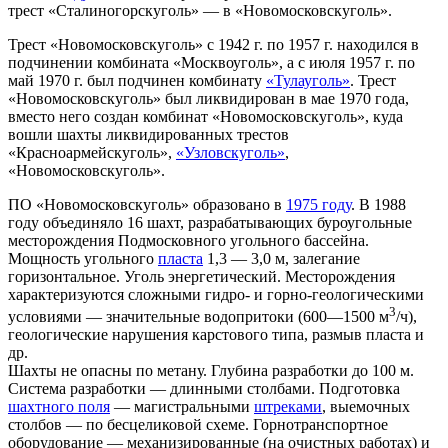
трест «Сталиногорскуголь» — в «Новомосковскуголь».
Трест «Новомосковскуголь» с 1942 г. по 1957 г. находился в
подчинении комбината «Москвоуголь», а с июля 1957 г. по
май 1970 г. был подчинен комбинату
«Тулауголь»
. Трест
«Новомосковскуголь» был ликвидирован в мае 1970 года,
вместо него создан комбинат «Новомосковскуголь», куда
вошли шахты ликвидированных трестов
«Красноармейскуголь»,
«Узловскуголь»
,
«Новомосковскуголь».
ПО «Новомосковскуголь» образовано в
1975 году
. В 1988
году объединяло 16 шахт, разрабатывающих буроугольные
месторождения Подмосковного угольного бассейна.
Мощность угольного
пласта
1,3 — 3,0 м, залегание
горизонтальное. Уголь энергетический. Месторождения
характеризуются сложными гидро- и горно-геологическими
3
условиями — значительные водопритоки (600—1500 м
/ч),
геологические нарушения карстового типа, размыв пласта и
др.
Шахты не опасны по метану. Глубина разработки до 100 м.
Система разработки — длинными столбами. Подготовка
шахтного поля
— магистральными
штреками
, выемочных
столбов — по бесцеликовой схеме. Горнотранспортное
оборудование — механизированные (на очистных работах) и