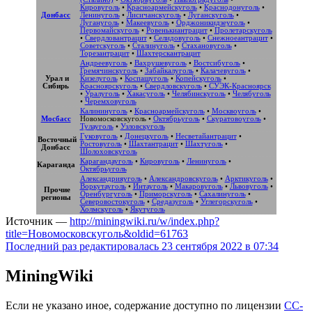
Кировуголь
•
Красноармейскуголь
•
Краснодонуголь
•
Донбасс
Ленинуголь
•
Лисичанскуголь
•
Луганскуголь
•
Лугануголь
•
Макеевуголь
•
Орджоникидзеуголь
•
Первомайскуголь
•
Ровенькиантрацит
•
Пролетарскуголь
•
Свердловантрацит
•
Селидовуголь
•
Снежноеантрацит
•
Советскуголь
•
Сталинуголь
•
Стахановуголь
•
Торезантрацит
•
Шахтерскантрацит
Андреевуголь
•
Вахрушевуголь
•
Востсибуголь
•
Гремячинскуголь
•
Забайкалуголь
•
Калачевуголь
•
Урал и
Кизелуголь
•
Коспашуголь
•
Копейскуголь
•
Сибирь
Красноярскуголь
•
Свердловскуголь
•
СУЭК-Красноярск
•
Уралуголь
•
Хакасуголь
•
Челябинскуголь
•
Челябуголь
•
Черемховуголь
Калининуголь
•
Красноармейскуголь
•
Москвоуголь
•
Мосбасс
Новомосковскуголь
•
Октябрьуголь
•
Скуратовоуголь
•
Тулауголь
•
Узловскуголь
Гуковуголь
•
Донецкуголь
•
Несветайантрацит
•
Восточный
Ростовуголь
•
Шахтантрацит
•
Шахтуголь
•
Донбасс
Шолоховскуголь
Карагандауголь
•
Кировуголь
•
Ленинуголь
•
Караганда
Октябрьуголь
Александрияуголь
•
Александровскуголь
•
Арктикуголь
•
Воркутауголь
•
Интауголь
•
Макаровуголь
•
Львовуголь
•
Прочие
Оренбургуголь
•
Приморскуголь
•
Сахалинуголь
•
регионы
Северовостокуголь
•
Средазуголь
•
Углегорскуголь
•
Холмскуголь
•
Якутуголь
Источник —
http://miningwiki.ru/w/index.php?
title=Новомосковскуголь&oldid=61763
Последний раз редактировалась 23 сентября 2022 в 07:34
MiningWiki
Если не указано иное, содержание доступно по лицензии
CC-