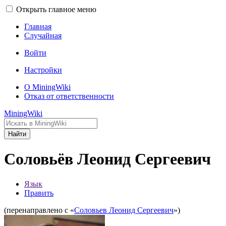
Открыть главное меню
Главная
Случайная
Войти
Настройки
О MiningWiki
Отказ от ответственности
MiningWiki
Найти
Соловьёв Леонид Сергеевич
Язык
Править
(перенаправлено с «
Соловьев Леонид Сергеевич
»)