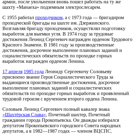
армии, после увольнения вновь пошел работать на ту же
шахту «Манаеха» подземным электрослесарем.
С 1955 работал
проходчиком
, а с 1973 года — бригадиром
проходческой бригады на шахте им. Дзержинского.
Возглавляя бригаду проходчиков, осуществлял подготовку
выработок для выемки угля. В 1974 году за трудовые
достижения Леонид Сергеевич награжден орденом Трудового
Красного Знамени. В 1981 году за производственные
достижения, досрочное выполнение плановых заданий и
социалистических обязательств по проходке горных
выработок награжден орденом Ленина.
17 апреля
1985 года
Леониду Сергеевичу Соловьеву
присвоено звание Героя Социалистического Труда за
выдающиеся производственные достижения, досрочное
выполнение плановых заданий и социалистических
обязательств по проходке горных выработок и проявленный
трудовой героизм с вручением второго ордена Ленина.
Соловьев Леонид Сергеевич полный кавалер знака
«Шахтёрская Слава»
, Почетный шахтер, Почетный
гражданин города Прокопьевска. Он дважды избирался
депутатом Прокопьевского городского Совета народных
депутатов, а в 1982—1987 годах — членом ВЦСПС.