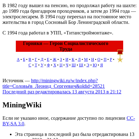
В 1982 году вышел на пенсию, но продолжал работу на шахте:
до 1989 года бригадиром проходчиков, а затем до 1994 года —
электрослесарем. В 1994 году переехал на постоянное место
жительства в город Сосновый Бор Ленинградской области.
С 1994 года работал в УПП, «Титанстроймонтаже».
Горняки — Герои Социалистического
Труда
А
•
Б
•
В
•
Г
•
Д
•
Е
•
Ж
•
З
•
И
•
К
•
Л
•
М
•
Н
•
О
•
П
•
Р
•
С
•
Т
•
У
•
Ф
•
Х
•
Ц
•
Ч
•
Ш
•
Щ
•
Э
•
Ю
•
Я
Источник —
http://miningwiki.ru/w/index.php?
title=Соловьёв_Леонид_Сергеевич&oldid=28521
Последний раз редактировалась 13 августа 2013 в 21:12
MiningWiki
Если не указано иное, содержание доступно по лицензии
CC-
BY-SA 3.0
.
Эта страница в последний раз была отредактирована 13