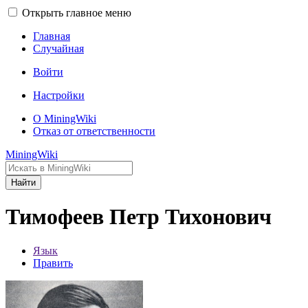
Открыть главное меню
Главная
Случайная
Войти
Настройки
О MiningWiki
Отказ от ответственности
MiningWiki
Найти
Тимофеев Петр Тихонович
Язык
Править