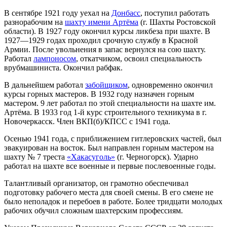
В сентябре 1921 году уехал на
Донбасс
, поступил работать
разнорабочим на
шахту имени Артёма
(г. Шахты Ростовской
области). В 1927 году окончил курсы ликбеза при шахте. В
1927—1929 годах проходил срочную службу в Красной
Армии. После увольнения в запас вернулся на сою шахту.
Работал
лампоносом
, откатчиком, освоил специальность
врубмашиниста. Окончил рабфак.
В дальнейшем работал
забойщиком
, одновременно окончил
курсы горных мастеров. В 1932 году назначен горным
мастером. 9 лет работал по этой специальности на шахте им.
Артёма. В 1933 год 1-й курс строительного техникума в г.
Новочеркасск. Член ВКП(б)/КПСС с 1941 года.
Осенью 1941 года, с приближением гитлеровских частей, был
эвакуирован на восток. Был направлен горным мастером на
шахту № 7 треста
«Хакасуголь»
(г. Черногорск). Ударно
работал на шахте все военные и первые послевоенные годы.
Талантливый организатор, он грамотно обеспечивал
подготовку рабочего места для своей смены. В его смене не
было неполадок и перебоев в работе. Более тридцати молодых
рабочих обучил сложным шахтерским профессиям.