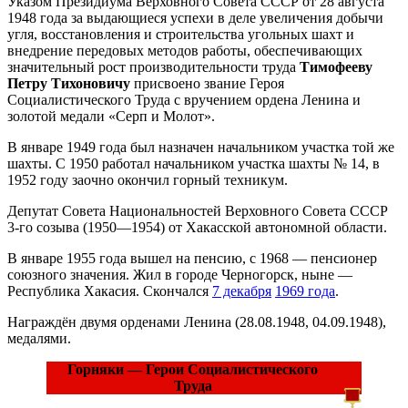
Указом Президиума Верховного Совета СССР от 28 августа
1948 года за выдающиеся успехи в деле увеличения добычи
угля, восстановления и строительства угольных шахт и
внедрение передовых методов работы, обеспечивающих
значительный рост производительности труда
Тимофееву
Петру Тихоновичу
присвоено звание Героя
Социалистического Труда с вручением ордена Ленина и
золотой медали «Серп и Молот».
В январе 1949 года был назначен начальником участка той же
шахты. С 1950 работал начальником участка шахты № 14, в
1952 году заочно окончил горный техникум.
Депутат Совета Национальностей Верховного Совета СССР
3-го созыва (1950—1954) от Хакасской автономной области.
В январе 1955 года вышел на пенсию, с 1968 — пенсионер
союзного значения. Жил в городе Черногорск, ныне —
Республика Хакасия. Скончался
7 декабря
1969 года
.
Награждён двумя орденами Ленина (28.08.1948, 04.09.1948),
медалями.
Горняки — Герои Социалистического
Труда