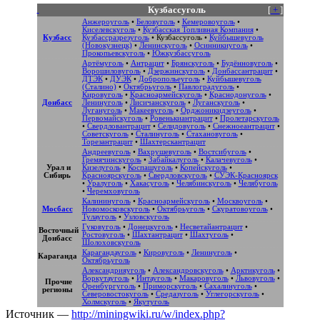
Кузбассуголь
[
+
]
Анжероуголь
•
Беловуголь
•
Кемеровоуголь
•
Киселевскуголь
•
Кузбасская Топливная Компания
•
Кузбасс
Кузбассразрезуголь
•
Кузбассуголь
•
Куйбышевуголь
(Новокузнецк)
•
Ленинскуголь
•
Осинникиуголь
•
Прокопьевскуголь
•
Южкузбассуголь
Артёмуголь
•
Антрацит
•
Брянскуголь
•
Будённовуголь
•
Ворошиловуголь
•
Дзержинскуголь
•
Донбассантрацит
•
ДТЭК
•
ДУЭК
•
Добропольеуголь
•
Куйбышевуголь
(Сталино)
•
Октябрьуголь
•
Павлоградуголь
•
Кировуголь
•
Красноармейскуголь
•
Краснодонуголь
•
Донбасс
Ленинуголь
•
Лисичанскуголь
•
Луганскуголь
•
Лугануголь
•
Макеевуголь
•
Орджоникидзеуголь
•
Первомайскуголь
•
Ровенькиантрацит
•
Пролетарскуголь
•
Свердловантрацит
•
Селидовуголь
•
Снежноеантрацит
•
Советскуголь
•
Сталинуголь
•
Стахановуголь
•
Торезантрацит
•
Шахтерскантрацит
Андреевуголь
•
Вахрушевуголь
•
Востсибуголь
•
Гремячинскуголь
•
Забайкалуголь
•
Калачевуголь
•
Урал и
Кизелуголь
•
Коспашуголь
•
Копейскуголь
•
Сибирь
Красноярскуголь
•
Свердловскуголь
•
СУЭК-Красноярск
•
Уралуголь
•
Хакасуголь
•
Челябинскуголь
•
Челябуголь
•
Черемховуголь
Калининуголь
•
Красноармейскуголь
•
Москвоуголь
•
Мосбасс
Новомосковскуголь
•
Октябрьуголь
•
Скуратовоуголь
•
Тулауголь
•
Узловскуголь
Гуковуголь
•
Донецкуголь
•
Несветайантрацит
•
Восточный
Ростовуголь
•
Шахтантрацит
•
Шахтуголь
•
Донбасс
Шолоховскуголь
Карагандауголь
•
Кировуголь
•
Ленинуголь
•
Караганда
Октябрьуголь
Александрияуголь
•
Александровскуголь
•
Арктикуголь
•
Воркутауголь
•
Интауголь
•
Макаровуголь
•
Львовуголь
•
Прочие
Оренбургуголь
•
Приморскуголь
•
Сахалинуголь
•
регионы
Северовостокуголь
•
Средазуголь
•
Углегорскуголь
•
Холмскуголь
•
Якутуголь
Источник —
http://miningwiki.ru/w/index.php?