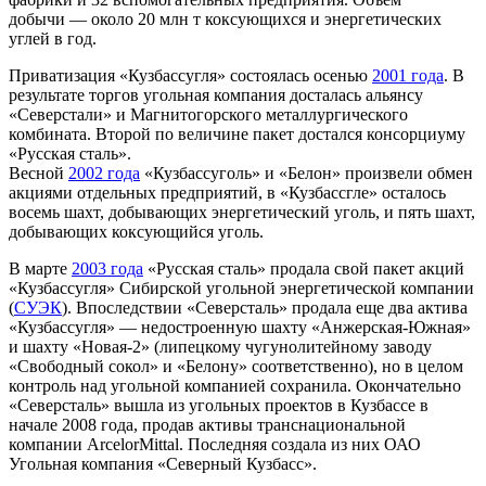
добычи — около 20 млн т коксующихся и энергетических
углей в год.
Приватизация «Кузбассугля» состоялась осенью
2001 года
. В
результате торгов угольная компания досталась альянсу
«Северстали» и Магнитогорского металлургического
комбината. Второй по величине пакет достался консорциуму
«Русская сталь».
Весной
2002 года
«Кузбассуголь» и «Белон» произвели обмен
акциями отдельных предприятий, в «Кузбассгле» осталось
восемь шахт, добывающих энергетический уголь, и пять шахт,
добывающих коксующийся уголь.
В марте
2003 года
«Русская сталь» продала свой пакет акций
«Кузбассугля» Сибирской угольной энергетической компании
(
СУЭК
). Впоследствии «Северсталь» продала еще два актива
«Кузбассугля» — недостроенную шахту «Анжерская-Южная»
и шахту «Новая-2» (липецкому чугунолитейному заводу
«Свободный сокол» и «Белону» соответственно), но в целом
контроль над угольной компанией сохранила. Окончательно
«Северсталь» вышла из угольных проектов в Кузбассе в
начале 2008 года, продав активы транснациональной
компании ArcelorMittal. Последняя создала из них ОАО
Угольная компания «Северный Кузбасс».