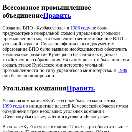
Всесоюзное промышленное
объединение
Править
Создание ВПО «Кузбассуголь» в
1986 году
не было
предусмотрено генеральной схемой управления угольной
промышленностью, это было единственное добычное ВПО в
угольной отрасли. Согласно официальным документам
образование ВПО было вызвано необходимостью обеспечить
комплексное развитие Кузнецкого бассейна как единого
хозяйственного образования. На самом деле это была попытка
создать этакое Кузбасское министерство угольной
промышленности по типу украинского министерства. В
1989
оно было ликвидировано.
Угольная компания
Править
Угольная компания «Кузбассуголь» была создана летом
1999 года
по инициативе властей Кемеровской области путем
объединения трех небольших угольных компаний —
«Северокузбассугля», «Ленинскугля» и «Беловугля».
В состав «Кузбассугля» входили 17 шахт, три обогатительные
фабрики и 32 вспомогательных предприятия. Объем