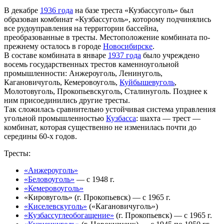
В декабре
1936 года
на базе треста «Кузбассуголь» был
образован комбинат «Кузбассуголь», которому подчинялись
все рудоуправления на территории бассейна,
преобразованные в тресты. Местоположение комбината по-
прежнему осталось в городе
Новосибирске
.
В составе комбината в январе
1937 года
было учреждено
восемь государственных трестов каменноугольной
промышленности: Анжероуголь, Ленинуголь,
Кагановичуголь, Кемеровоуголь,
Куйбышевуголь
,
Молотовуголь, Прокопьевскуголь, Сталинуголь. Позднее к
ним присоединились другие тресты.
Так сложилась сравнительно устойчивая система управления
угольной промышленностью
Кузбасса
: шахта — трест —
комбинат, которая существенно не изменилась почти до
середины 60-х годов.
Тресты:
«Анжероуголь»
«Беловоуголь»
— с 1948 г.
«Кемеровоуголь»
«Кировуголь» (г. Прокопьевск) — с 1965 г.
«Киселевскуголь»
(«Кагановичуголь»)
«Кузбассуглеобогащение»
(г. Прокопьевск) — с 1965 г.