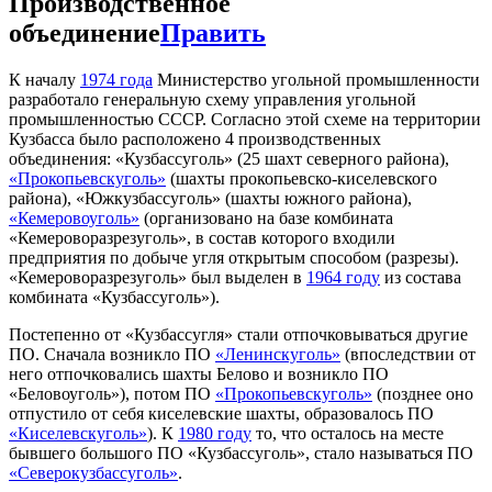
Производственное
объединение
Править
К началу
1974 года
Министерство угольной промышленности
разработало генеральную схему управления угольной
промышленностью СССР. Согласно этой схеме на территории
Кузбасса было расположено 4 производственных
объединения: «Кузбассуголь» (25 шахт северного района),
«Прокопьевскуголь»
(шахты прокопьевско-киселевского
района), «Южкузбассуголь» (шахты южного района),
«Кемеровоуголь»
(организовано на базе комбината
«Кемероворазрезуголь», в состав которого входили
предприятия по добыче угля открытым способом (разрезы).
«Кемероворазрезуголь» был выделен в
1964 году
из состава
комбината «Кузбассуголь»).
Постепенно от «Кузбассугля» стали отпочковываться другие
ПО. Сначала возникло ПО
«Ленинскуголь»
(впоследствии от
него отпочковались шахты Белово и возникло ПО
«Беловоуголь»), потом ПО
«Прокопьевскуголь»
(позднее оно
отпустило от себя киселевские шахты, образовалось ПО
«Киселевскуголь»
). К
1980 году
то, что осталось на месте
бывшего большого ПО «Кузбассуголь», стало называться ПО
«Северокузбассуголь»
.