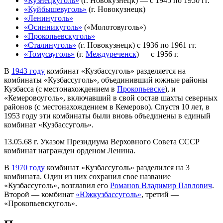
«Кузнецкуголь»
(г. Новокузнецк) — с 1945 по 1950 гг.
«Куйбышевуголь»
(г. Новокузнецк)
«Ленинуголь»
«Осинникуголь»
(«Молотовуголь»)
«Прокопьевскуголь»
«Сталинуголь»
(г. Новокузнецк) с 1936 по 1961 гг.
«Томусауголь»
(г.
Междуреченск
) — с 1956 г.
В
1943 году
комбинат «Кузбассуголь» разделяется на
комбинаты «Кузбассуголь», объединивший южные районы
Кузбасса (с местонахождением в
Прокопьевске
), и
«Кемеровоуголь», включавший в свой состав шахты северных
районов (с местонахождением в Кемерово). Спустя 10 лет, в
1953 году эти комбинаты были вновь объединены в единый
комбинат «Кузбассуголь».
13.05.68 г. Указом Президиума Верховного Совета СССР
комбинат награжден орденом Ленина.
В
1970 году
комбинат «Кузбассуголь» разделился на 3
комбината. Один из них сохранил свое название
«Кузбассуголь», возглавил его
Романов Владимир Павлович
.
Второй — комбинат
«Южкузбассуголь»
, третий —
«Прокопьевскуголь».