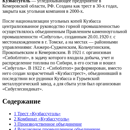
Кузбассуголь
— угледобывающее предприятие в
Кемеровской области, РФ. Создана как трест в 30-х годах,
закрыта как угольная компания в 2000-х.
После национализации угольных копей Кузбасса
централизованное руководство горной промышленностью
осуществлялось объединенным Правлением каменноугольной
промышленности «Сибуголь», созданным 20.01.1920 г. с
местонахождением в г. Томске, а на местах — районными
управлениями: Анжеро-Судженским, Кольчугинским,
Прокопьевским и Кемеровским. В 1921 г. организован
«Сибоблтоп», в задачу которого входила добыча, учет и
распределение топлива по Сибири, в его состав и вошел
«Сибуголь». В 1922 г. «Сибоблтоп» расформирован, вместо
него создан хозрасчетный «Кузбасстрест», объединивший в
последствии все рудники Кузбасса и Гурьевский
металлургический завод, а для сбыта угля был организован
«Сибуглесиндикат».
Содержание
1
Трест «Кузбассуголь»
2
Комбинат «Кузбассуголь»
3
Производственное объединение
4
Всесоюзное промышленное объединение