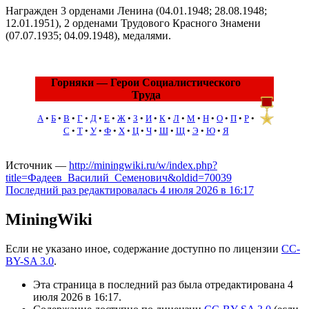
Награжден 3 орденами Ленина (04.01.1948; 28.08.1948;
12.01.1951), 2 орденами Трудового Красного Знамени
(07.07.1935; 04.09.1948), медалями.
Горняки — Герои Социалистического
Труда
А
•
Б
•
В
•
Г
•
Д
•
Е
•
Ж
•
З
•
И
•
К
•
Л
•
М
•
Н
•
О
•
П
•
Р
•
С
•
Т
•
У
•
Ф
•
Х
•
Ц
•
Ч
•
Ш
•
Щ
•
Э
•
Ю
•
Я
Источник —
http://miningwiki.ru/w/index.php?
title=Фадеев_Василий_Семенович&oldid=70039
Последний раз редактировалась 4 июля 2026 в 16:17
MiningWiki
Если не указано иное, содержание доступно по лицензии
CC-
BY-SA 3.0
.
Эта страница в последний раз была отредактирована 4
июля 2026 в 16:17.