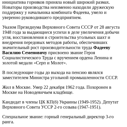
инициатива горняков приняла новый широкий размах.
Новаторы производства неизменно находили дружескую
поддержку у начальника комбината Фадеева, умело и
уверенно руководившего предприятием.
Указом Президиума Верховного Совета СССР от 28 августа
1948 года за выдающиеся успехи в деле увеличения добычи
угля, восстановления и строительства угольных шахт и
внедрения передовых методов работы, обеспечивших
значительный рост производительности труда
Фадееву
Василию Семеновичу
присвоено звание Героя
Социалистического Труда с вручением ордена Ленина и
золотой медали «Серп и Молот».
В последующие годы до выхода на пенсию являлся
заместителем Министра угольной промышленности СССР.
Жил в Москве. Умер 22 декабря 1962 года. Похоронен в
Москве на Новодевичьем кладбище.
Кандидат в члены ЦК КП(б) Украины (1949-1952). Депутат
Верховного Совета УССР 2-го созыва (1947-1951).
Специальное звание: горный генеральный директор 3-го
ранга.