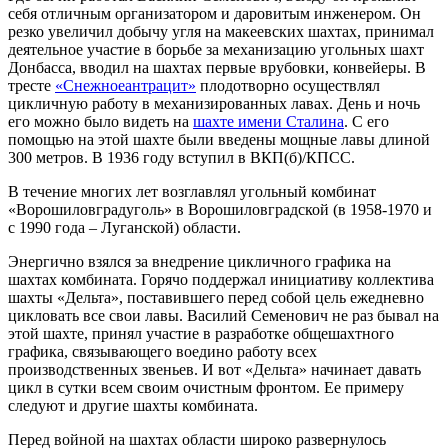
себя отличным организатором и даровитым инженером. Он
резко увеличил добычу угля на макеевских шахтах, принимал
деятельное участие в борьбе за механизацию угольных шахт
Донбасса, вводил на шахтах первые врубовки, конвейеры. В
тресте
«Снежноеантрацит»
плодотворно осуществлял
цикличную работу в механизированных лавах. День и ночь
его можно было видеть на
шахте имени Сталина
. С его
помощью на этой шахте были введены мощные лавы длиной
300 метров. В 1936 году вступил в ВКП(б)/КПСС.
В течение многих лет возглавлял угольный комбинат
«Ворошиловградуголь» в Ворошиловградской (в 1958-1970 и
с 1990 года – Луганской) области.
Энергично взялся за внедрение цикличного графика на
шахтах комбината. Горячо поддержал инициативу коллектива
шахты «Дельта», поставившего перед собой цель ежедневно
цикловать все свои лавы. Василий Семенович не раз бывал на
этой шахте, принял участие в разработке общешахтного
графика, связывающего воедино работу всех
производственных звеньев. И вот «Дельта» начинает давать
цикл в сутки всем своим очистным фронтом. Ее примеру
следуют и другие шахты комбината.
Перед войной на шахтах области широко развернулось