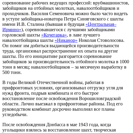
соревнование рабочих ведущих профессий: врубмашинистов,
забойщиков на отбойных молотках, навалоотбойщиков и
проходчиков. Василия Семеновича можно было часто видеть
в уступе забойщика-новатора Петра Синяговского с шахты
имени И.В. Сталина (бывшая и будущая
«Центральная–
Ирмино»
), соревновавшегося с лучшими забойщиками
горловской шахты
«Кочегарка»
, в лаве лучшего
навалоотбойщика шахты
«Никанор»
Николая Стоволосова.
Он помог им добиться выдающейся производительности
труда, организовал распространение их опыта на другие
шахты. По его инициативе разгорается соревнование
забойщиков за производительность отбойного молотка в 1000
тонн в месяц; навалоотбойщиков – за месячную выработку в
500 тонн.
В годы Великой Отечественной войны, работая в
прифронтовых условиях, организовывал отгрузку угля для
нужд фронта, подрыв комбината и его быстрое
восстановление после освобождения Ворошиловградской
области. Лично выезжал в прифронтовые районы. Под его
руководством комбинат досрочно выполнял все планы
угледобычи.
После освобождения Донбасса в мае 1943 года, когда
угольщики взялись за восстановление шахт, творческая