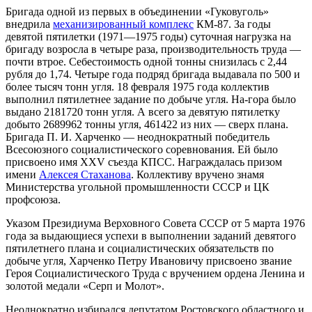
Бригада одной из первых в объединении «Гуковуголь»
внедрила
механизированный комплекс
КМ-87. За годы
девятой пятилетки (1971—1975 годы) суточная нагрузка на
бригаду возросла в четыре раза, производительность труда —
почти втрое. Себестоимость одной тонны снизилась с 2,44
рубля до 1,74. Четыре года подряд бригада выдавала по 500 и
более тысяч тонн угля. 18 февраля 1975 года коллектив
выполнил пятилетнее задание по добыче угля. На-гора было
выдано 2181720 тонн угля. А всего за девятую пятилетку
добыто 2689962 тонны угля, 461422 из них — сверх плана.
Бригада П. И. Харченко — неоднократный победитель
Всесоюзного социалистического соревнования. Ей было
присвоено имя XXV съезда КПСС. Награждалась призом
имени
Алексея Стаханова
. Коллективу вручено знамя
Министерства угольной промышленности СССР и ЦК
профсоюза.
Указом Президиума Верховного Совета СССР от 5 марта 1976
года за выдающиеся успехи в выполнении заданий девятого
пятилетнего плана и социалистических обязательств по
добыче угля, Харченко Петру Ивановичу присвоено звание
Героя Социалистического Труда с вручением ордена Ленина и
золотой медали «Серп и Молот».
Неоднократно избирался депутатом Ростовского областного и