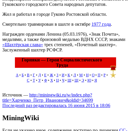
Гуковского городского Совета народных депутатов.
Жил и работал в городе Гуково Ростовской области.
Смертельно травмирован в шахте в октябре
1977 года
.
Награжден орденами Ленина (05.03.1976), «Знак Почета»,
медалями, а также бронзовой медалью ВДНХ СССР, знаками
«Шахтёрская слава»
трех степеней, «Почетный шахтер».
Заслуженный шахтер РСФСР.
Горняки — Герои Социалистического
Труда
А
•
Б
•
В
•
Г
•
Д
•
Е
•
Ж
•
З
•
И
•
К
•
Л
•
М
•
Н
•
О
•
П
•
Р
•
С
•
Т
•
У
•
Ф
•
Х
•
Ц
•
Ч
•
Ш
•
Щ
•
Э
•
Ю
•
Я
Источник —
http://miningwiki.ru/w/index.php?
title=Харченко_Петр_Иванович&oldid=34699
Последний раз редактировалась 16 июня 2015 в 18:06
MiningWiki
Если не указано иное, содержание доступно по лицензии
CC-