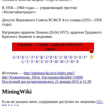
В 1958—1960 годах — управляющий трестом
«Несветайантрацит».
Депутат Верховного Совета РСФСР 4-го созыва (1955—1959
годы).
Награжден орденом Ленина (26.04.1957), орденом Трудового
Красного Знамени и медалями.
Горняки — Герои Социалистического
Труда
А
•
Б
•
В
•
Г
•
Д
•
Е
•
Ж
•
З
•
И
•
К
•
Л
•
М
•
Н
•
О
•
П
•
Р
•
С
•
Т
•
У
•
Ф
•
Х
•
Ц
•
Ч
•
Ш
•
Щ
•
Э
•
Ю
•
Я
Источник —
http://miningwiki.ru/w/index.php?
title=Хижняченко_Пётр_Евгеньевич&oldid=33000
Последний раз редактировалась 21 января 2015 в 11:39
MiningWiki
Если не указано иное, содержание доступно по лицензии
CC-
BY-SA 3.0
.