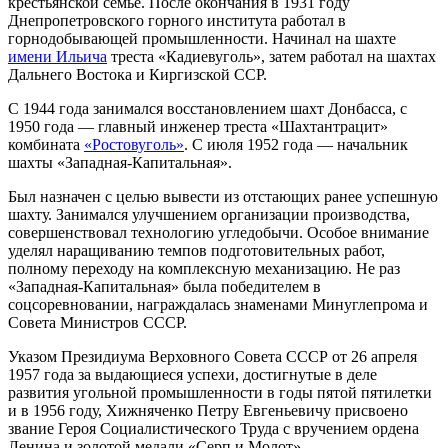
крестьянской семье. После окончания в 1931 году
Днепропетровского горного института работал в
горнодобывающей промышленности. Начинал на шахте
имени Ильича
треста «Кадиевуголь», затем работал на шахтах
Дальнего Востока и Киргизской ССР.
С 1944 года занимался восстановлением шахт Донбасса, с
1950 года — главный инженер треста «Шахтантрацит»
комбината
«Ростовуголь»
. С июля 1952 года — начальник
шахты «Западная-Капитальная».
Был назначен с целью вывести из отстающих ранее успешную
шахту. Занимался улучшением организации производства,
совершенствовал технологию угледобычи. Особое внимание
уделял наращиванию темпов подготовительных работ,
полному переходу на комплексную механизацию. Не раз
«Западная-Капитальная» была победителем в
соцсоревновании, награждалась знаменами Минуглепрома и
Совета Министров СССР.
Указом Президиума Верховного Совета СССР от 26 апреля
1957 года за выдающиеся успехи, достигнутые в деле
развития угольной промышленности в годы пятой пятилетки
и в 1956 году, Хижняченко Петру Евгеньевичу присвоено
звание Героя Социалистического Труда с вручением ордена
Ленина и золотой медали «Серп и Молот».