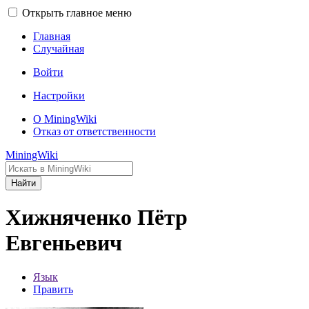
Открыть главное меню
Главная
Случайная
Войти
Настройки
О MiningWiki
Отказ от ответственности
MiningWiki
Найти
Хижняченко Пётр
Евгеньевич
Язык
Править