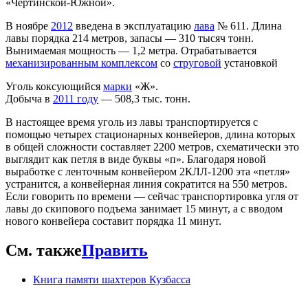
«Чертинской-Южной».
В ноябре
2012
введена в эксплуатацию
лава
№ 611. Длина
лавы порядка 214 метров, запасы — 310 тысяч тонн.
Вынимаемая мощность — 1,2 метра. Отрабатывается
механизированным комплексом
со
струговой
установкой
Уголь коксующийся
марки
«Ж».
Добыча в
2011 году
— 508,3 тыс. тонн.
В настоящее время уголь из лавы транспортируется с
помощью четырех стационарных конвейеров, длина которых
в общей сложности составляет 2200 метров, схематически это
выглядит как петля в виде буквы «п». Благодаря новой
выработке с ленточным конвейером 2КЛЛ-1200 эта «петля»
устранится, а конвейерная линия сократится на 550 метров.
Если говорить по времени — сейчас транспортировка угля от
лавы до скипового подъема занимает 15 минут, а с вводом
нового конвейера составит порядка 11 минут.
См. также
Править
Книга памяти шахтеров Кузбасса