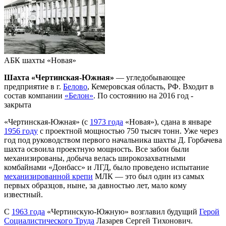
АБК шахты «Новая»
Шахта «Чертинская-Южная»
— угледобывающее
предприятие в г.
Белово
, Кемеровская область, РФ. Входит в
состав компании
«Белон»
. По состоянию на 2016 год -
закрыта
«Чертинская-Южная» (с
1973 года
«Новая»), сдана в январе
1956 году
с проектной мощностью 750 тысяч тонн. Уже через
год под руководством первого начальника шахты Д. Горбачева
шахта освоила проектную мощность. Все забои были
механизированы, добыча велась широкозахватными
комбайнами «Донбасс» и ЛГД, было проведено испытание
механизированной крепи
МЛК — это был один из самых
первых образцов, ныне, за давностью лет, мало кому
известный.
С
1963 года
«Чертинскую-Южную» возглавил будущий
Герой
Социалистического Труда
Лазарев Сергей Тихонович.