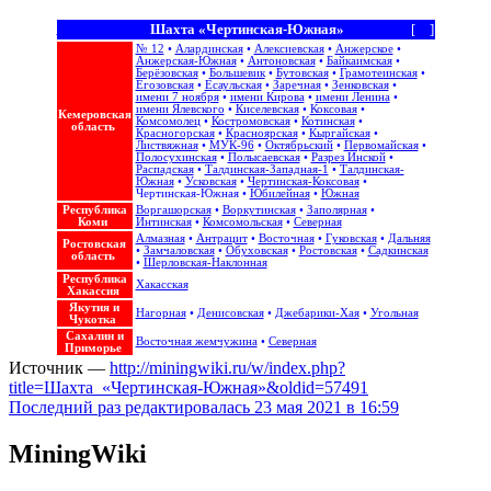
Шахта «Чертинская-Южная»
[
+
]
№ 12
•
Алардинская
•
Алексиевская
•
Анжерское
•
Анжерская-Южная
•
Антоновская
•
Байкаимская
•
Берёзовская
•
Большевик
•
Бутовская
•
Грамотеинская
•
Егозовская
•
Есаульская
•
Заречная
•
Зенковская
•
имени 7 ноября
•
имени Кирова
•
имени Ленина
•
имени Ялевского
•
Киселевская
•
Коксовая
•
Кемеровская
Комсомолец
•
Костромовская
•
Котинская
•
область
Красногорская
•
Красноярская
•
Кыргайская
•
Листвяжная
•
МУК-96
•
Октябрьский
•
Первомайская
•
Полосухинская
•
Полысаевская
•
Разрез Инской
•
Распадская
•
Талдинская-Западная-1
•
Талдинская-
Южная
•
Усковская
•
Чертинская-Коксовая
•
Чертинская-Южная
•
Юбилейная
•
Южная
Республика
Воргашорская
•
Воркутинская
•
Заполярная
•
Коми
Интинская
•
Комсомольская
•
Северная
Алмазная
•
Антрацит
•
Восточная
•
Гуковская
•
Дальняя
Ростовская
•
Замчаловская
•
Обуховская
•
Ростовская
•
Садкинская
область
•
Шерловская-Наклонная
Республика
Хакасская
Хакассия
Якутия и
Нагорная
•
Денисовская
•
Джебарики-Хая
•
Угольная
Чукотка
Сахалин и
Восточная жемчужина‎
•
Северная
Приморье
Источник —
http://miningwiki.ru/w/index.php?
title=Шахта_«Чертинская-Южная»&oldid=57491
Последний раз редактировалась 23 мая 2021 в 16:59
MiningWiki