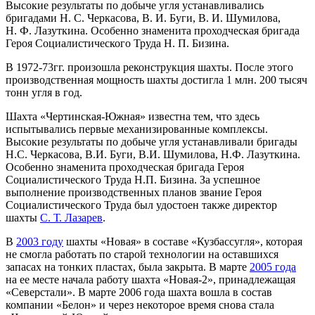
Высокие результаты по добыче угля устанавливались
бригадами Н. С. Черкасова, В. И. Буги, В. И. Шумилова,
Н. Ф. Лазуткина. Особенно знаменита проходческая бригада
Героя Социалистического Труда Н. П. Бизина.
В 1972-73гг. произошла реконструкция шахты. После этого
производственная мощность шахты достигла 1 млн. 200 тысяч
тонн угля в год.
Шахта «Чертинская-Южная» известна тем, что здесь
испытывались первые механизированные комплексы.
Высокие результаты по добыче угля устанавливали бригады
Н.С. Черкасова, В.И. Буги, В.И. Шумилова, Н.Ф. Лазуткина.
Особенно знаменита проходческая бригада Героя
Социалистического Труда Н.П. Бизина. За успешное
выполнение производственных планов звание Героя
Социалистического Труда был удостоен также директор
шахты
С. Т. Лазарев
.
В
2003 году
шахты «Новая» в составе «Кузбассугля», которая
не смогла работать по старой технологии на оставшихся
запасах на тонких пластах, была закрыта. В марте
2005 года
на ее месте начала работу шахта «Новая-2», принадлежащая
«Северстали». В марте 2006 года шахта вошла в состав
компании «Белон» и через некоторое время снова стала