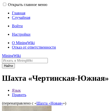
Открыть главное меню
Главная
Случайная
Войти
Настройки
О MiningWiki
Отказ от ответственности
MiningWiki
Найти
Шахта «Чертинская-Южная»
Язык
Править
(перенаправлено с «
Шахта «Новая»
»)