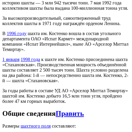
историю шахты — 3 млн 942 тысячи тонн. 7 мая 1992 года
коллективом шахты была выдана 100-миллионная тонна угля.
За высокопроизводительный, самоотверженный труд
коллектив шахты в 1971 году награждён орденом Ленина.
В
1996 году
шахта им. Костенко вошла в состав угольного
департамента ОАО «Испат Кармет» международной
компании «Испат Интернейшнл», ныне АО «Арселор Миттал
Темиртау».
1 января
1998 года
к шахте им. Костенко присоединена шахта
«Стахановская». Производственная мощность объединённой
шахты составляет 2 500 тысяч тонн. Шахта условно разделена
на два района: 1-й — непосредственно шахта им. Костенко, 2-
й — шахта «Стахановская».
За годы работы в составе УД АО «Арселор Миттал Темиртау»
шахтой им. Костенко добыто 16,5 млн тонн угля, пройдено
более 47 км горных выработок.
Общие сведения
Править
Размеры
шахтного поля
составляют: