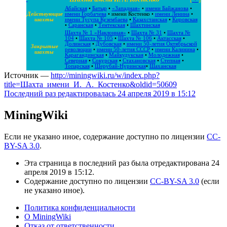
Абайская
•
Батыр
•
«Западная»
•
имени Байжанова
•
Действующие
имени Горбачева
•
имени Костенко
•
имени Ленина
•
шахты
имени Тусупа Кузембаева
•
Казахстанская
•
Кировская
•
Саранская
•
Тентекская
•
Шахтинская
Шахта № 1 «Наклонная»
•
Шахта № 31
•
Шахта №
104
•
Шахта № 105
•
Шахта № 106
•
Актасская
•
Долинская
•
Дубовская
•
имени 50-летия Октябрьской
Закрытые
революции
•
имени 50-летия СССР
•
имени Калинина
•
шахты
Карагандинская
•
Майкудукская
•
Молодежная
•
Северная
•
Сокурская
•
Стахановская
•
Степная
•
Топарская
•
Шерубай-Нуринская
•
Шаханская
Источник —
http://miningwiki.ru/w/index.php?
title=Шахта_имени_И._А._Костенко&oldid=50609
Последний раз редактировалась 24 апреля 2019 в 15:12
MiningWiki
Если не указано иное, содержание доступно по лицензии
CC-
BY-SA 3.0
.
Эта страница в последний раз была отредактирована 24
апреля 2019 в 15:12.
Содержание доступно по лицензии
CC-BY-SA 3.0
(если
не указано иное).
Политика конфиденциальности
О MiningWiki
Отказ от ответственности