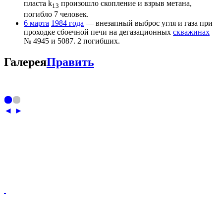
пласта k
произошло скопление и взрыв метана,
13
погибло 7 человек.
6 марта
1984 года
— внезапный выброс угля и газа при
проходке сбоечной печи на дегазационных
скважинах
№ 4945 и 5087. 2 погибших.
Галерея
Править
◄
►