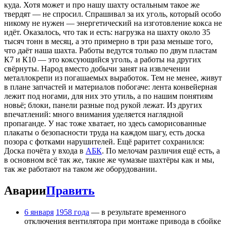
куда. Хотя может и про нашу шахту остальным такое же
твердят — не спросил. Спрашивал за их уголь, который особо
никому не нужен — энергетический на изготовление кокса не
идёт. Оказалось, что так и есть: нагрузка на шахту около 35
тысяч тонн в месяц, а это примерно в три раза меньше того,
что даёт наша шахта. Работы ведутся только по двум пластам
К7 и К10 — это коксующийся уголь, а работы на других
свёрнуты. Народ вместо добычи занят на извлечении
металлокрепи из погашаемых выработок. Тем не менее, живут
в плане запчастей и материалов побогаче: лента конвейерная
лежит под ногами, для них это утиль, а по нашим понятиям
новьё; блоки, панели разные под рукой лежат. Из других
впечатлений: много внимания уделяется наглядной
пропаганде. У нас тоже хватает, но здесь саморисованные
плакаты о безопасности труда на каждом шагу, есть доска
позора с фотками нарушителей. Ещё раритет сохранился:
Доска почёта у входа в
АБК
. По мелочам различия ещё есть, а
в основном всё так же, такие же чумазые шахтёры как и мы,
так же работают на таком же оборудовании.
Аварии
Править
6 января
1958 года
— в результате временного
отключения вентилятора при монтаже привода в сбойке