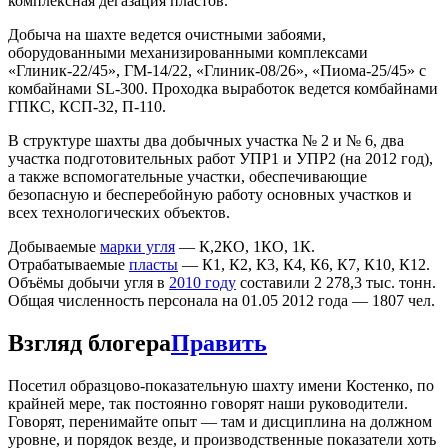
комплексная дегазация пластов.
Добыча на шахте ведется очистными забоями,
оборудованными механизированными комплексами
«Глиник-22/45», ГМ-14/22, «Глиник-08/26», «Пиома-25/45» с
комбайнами SL-300. Проходка выработок ведется комбайнами
ГПКС, КСП-32, П-110.
В структуре шахты два добычных участка № 2 и № 6, два
участка подготовительных работ УПР1 и УПР2 (на 2012 год),
а также вспомогательные участки, обеспечивающие
безопасную и бесперебойную работу основных участков и
всех технологических объектов.
Добываемые
марки угля
— К,2КО, 1КО, 1К.
Отрабатываемые
пласты
— К1, К2, К3, К4, К6, К7, К10, К12.
Объёмы добычи угля в
2010 году
составили 2 278,3 тыс. тонн.
Общая численность персонала на 01.05 2012 года — 1807 чел.
Взгляд блогера
Править
Посетил образцово-показательную шахту имени Костенко, по
крайней мере, так постоянно говорят наши руководители.
Говорят, перенимайте опыт — там и дисциплина на должном
уровне, и порядок везде, и производственные показатели хоть