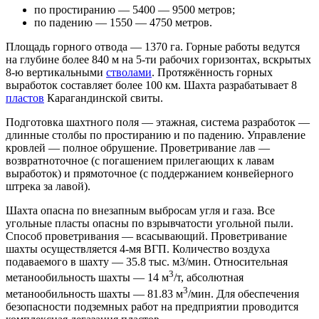
по простиранию — 5400 — 9500 метров;
по падению — 1550 — 4750 метров.
Площадь горного отвода — 1370 га. Горные работы ведутся
на глубине более 840 м на 5-ти рабочих горизонтах, вскрытых
8-ю вертикальными
стволами
. Протяжённость горных
выработок составляет более 100 км. Шахта разрабатывает 8
пластов
Карагандинской свиты.
Подготовка шахтного поля — этажная, система разработок —
длинные столбы по простиранию и по падению. Управление
кровлей — полное обрушение. Проветривание лав —
возвратноточное (с погашением прилегающих к лавам
выработок) и прямоточное (с поддержанием конвейерного
штрека за лавой).
Шахта опасна по внезапным выбросам угля и газа. Все
угольные пласты опасны по взрывчатости угольной пыли.
Способ проветривания — всасывающий. Проветривание
шахты осуществляется 4-мя ВГП. Количество воздуха
подаваемого в шахту — 35.8 тыс. м3/мин. Относительная
3
метанообильность шахты — 14 м
/т, абсолютная
3
метанообильность шахты — 81.83 м
/мин. Для обеспечения
безопасности подземных работ на предприятии проводится