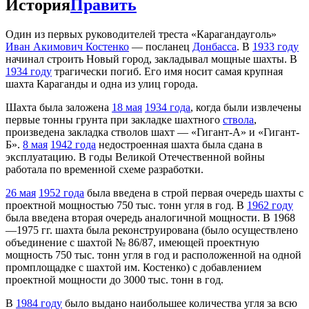
История
Править
Один из первых руководителей треста «Карагандауголь»
Иван Акимович Костенко
— посланец
Донбасса
. В
1933 году
начинал строить Новый город, закладывал мощные шахты. В
1934 году
трагически погиб. Его имя носит самая крупная
шахта Караганды и одна из улиц города.
Шахта была заложена
18 мая
1934 года
, когда были извлечены
первые тонны грунта при закладке шахтного
ствола
,
произведена закладка стволов шахт — «Гигант-А» и «Гигант-
Б».
8 мая
1942 года
недостроенная шахта была сдана в
эксплуатацию. В годы Великой Отечественной войны
работала по временной схеме разработки.
26 мая
1952 года
была введена в строй первая очередь шахты с
проектной мощностью 750 тыс. тонн угля в год. В
1962 году
была введена вторая очередь аналогичной мощности. В 1968
—1975 гг. шахта была реконструирована (было осуществлено
объединение с шахтой № 86/87, имеющей проектную
мощность 750 тыс. тонн угля в год и расположенной на одной
промплощадке с шахтой им. Костенко) с добавлением
проектной мощности до 3000 тыс. тонн в год.
В
1984 году
было выдано наибольшее количества угля за всю