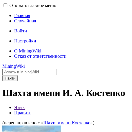
Открыть главное меню
Главная
Случайная
Войти
Настройки
О MiningWiki
Отказ от ответственности
MiningWiki
Найти
Шахта имени И. А. Костенко
Язык
Править
(перенаправлено с «
Шахта имени Костенко
»)