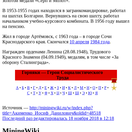
золотой медали «Серп и Молот».
В 1953-1955 годах находился в загранкомандировке, работал
на шахтах Болгарии. Вернувшись на свою шахту, работал
начальником учебно-курсового комбината. В 1956 году вышел
на пенсию.
Жил в городе Артёмовск, с 1963 года – в городе Сочи
Краснодарского края. Скончался
10 апреля
1984 года
.
Награжден орденами Ленина (28.08.1948), Трудового
Красного Знамени (04.09.1949), медалям, в том числе «За
оборону Сталинграда».
Горняки — Герои Социалистического
Труда
А
•
Б
•
В
•
Г
•
Д
•
Е
•
Ж
•
З
•
И
•
К
•
Л
•
М
•
Н
•
О
•
П
•
Р
•
С
•
Т
•
У
•
Ф
•
Х
•
Ц
•
Ч
•
Ш
•
Щ
•
Э
•
Ю
•
Я
Источник —
http://miningwiki.ru/w/index.php?
title=Акименко_Иосиф_Данилович&oldid=48518
Последний раз редактировалась 18 ноября 2018 в 12:18
MiningWiki