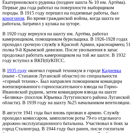
Екатериновского рудника (позднее шахта № 10 им. Артёма).
Первые два года работал на поверхности выборщиком
породы. В 1915 году перешел на подземные работы, был
коногоном
. Во время гражданской войны, когда шахта не
работала, батрачил у кулака на хуторе.
В 1920 году вернулся на шахту им. Артёма, работал
камеронщиком, помощником бурильщика. В 1926-1928 годах
проходил срочную службу в Красной Армии, красноармеец 51
полка 9-й Крымской дивизии. После увольнения в запас
продолжал работать камеронщиком на той же шахте. В 1932
году вступил в ВКП(б)/КПСС.
В
1935 году
окончил горный техникум в городе
Кадиевка
(ныне - Стаханов Луганской области) по специальности
«горный техник». Был направлен помощником командира
военизированного горноспасательного взвода на Горно-
Ивановский рудник, затем командиром взвода на шахте
«Белянка» (поселок Юрьевка Лутугинского района Луганской
области). В 1939 году на шахту №25 начальником вентиляции.
В августе 1941 года был вновь призван в армию. Службу
проходил комиссаром, замполитом роты 79-го отдельного
дорожно-эксплуатационного батальона. Участвовал в боях за
город Сталинград. В 1944 году был ранен, после госпиталя