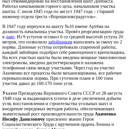
был откомандирован на восстановления шахт Донбасса.
Работал начальником горного цеха, начальником участка
шахты. С июля 1945 года по август 1947 года – старший
инженер отдела треста «Ворошиловградуголь».
В 1947 году вернулся на шахту №10 имени Артёма на
должность начальника участка. Провёл реорганизацию труда
в
лаве
. Из 9 уступов оставил 6 со средней высотой уступа 20
метров, что позволило
забойщикам
выполнять за смену по 2
нормы. Длинные уступы потребовали спаренной работы,
каждый забойщик подобрал себе равноценного крепильщика.
На всех участках шахты были введены мощные тяжеловесные
электровозы, введена диспетчеризация и налажена
телефонная связь между участками. Через год на участке
Акименко все процессы были механизированы, все рабочие
перевыполняли нормы. При суточном плане в 100 тонн
участок давал до 160-170 тонн угля.
У
казом Президиума Верховного Совета СССР от 28 августа
1948 года за выдающиеся успехи в деле увеличения добычи
угля, восстановления и строительства угольных шахт и
внедрение передовых методов работы, обеспечивающих
значительный рост производительности труда
Акименко
Иосифу Даниловичу
присвоено звание Героя
Социалистического Труда с вручением ордена Ленина и