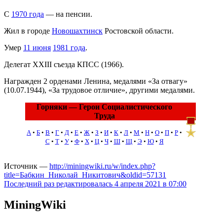
С
1970 года
— на пенсии.
Жил в городе
Новошахтинск
Ростовской области.
Умер
11 июня
1981 года
.
Делегат XXIII съезда КПСС (1966).
Награжден 2 орденами Ленина, медалями «За отвагу»
(10.07.1944), «За трудовое отличие», другими медалями.
Горняки — Герои Социалистического
Труда
А
•
Б
•
В
•
Г
•
Д
•
Е
•
Ж
•
З
•
И
•
К
•
Л
•
М
•
Н
•
О
•
П
•
Р
•
С
•
Т
•
У
•
Ф
•
Х
•
Ц
•
Ч
•
Ш
•
Щ
•
Э
•
Ю
•
Я
Источник —
http://miningwiki.ru/w/index.php?
title=Бабкин_Николай_Никитович&oldid=57131
Последний раз редактировалась 4 апреля 2021 в 07:00
MiningWiki