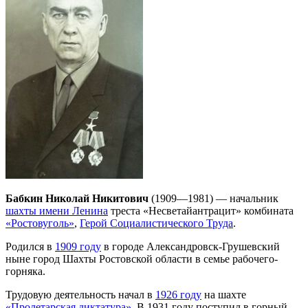
Бабкин Николай Никитович
(1909—1981) — начальник
шахты имени Ленина
треста «Несветайантрацит» комбината
«Ростовуголь»
,
Герой Социалистического Труда
.
Родился в
1909 году
в городе Александровск-Грушевский
ныне город Шахты Ростовской области в семье рабочего-
горняка.
Трудовую деятельность начал в
1926 году
на шахте
«Пролетарская диктатура»
. В 1931 году поступил в горный