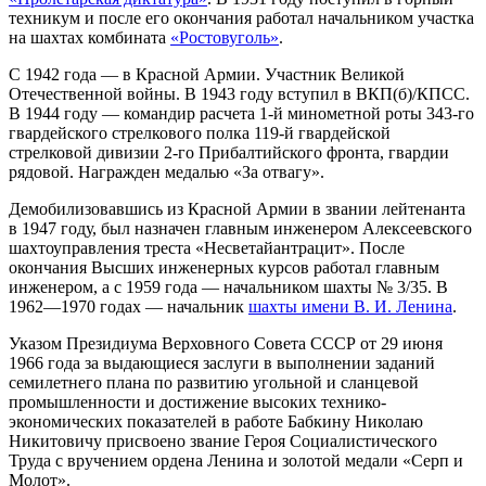
техникум и после его окончания работал начальником участка
на шахтах комбината
«Ростовуголь»
.
С 1942 года — в Красной Армии. Участник Великой
Отечественной войны. В 1943 году вступил в ВКП(б)/КПСС.
В 1944 году — командир расчета 1-й минометной роты 343-го
гвардейского стрелкового полка 119-й гвардейской
стрелковой дивизии 2-го Прибалтийского фронта, гвардии
рядовой. Награжден медалью «За отвагу».
Демобилизовавшись из Красной Армии в звании лейтенанта
в 1947 году, был назначен главным инженером Алексеевского
шахтоуправления треста «Несветайантрацит». После
окончания Высших инженерных курсов работал главным
инженером, а с 1959 года — начальником шахты № 3/35. В
1962—1970 годах — начальник
шахты имени В. И. Ленина
.
Указом Президиума Верховного Совета СССР от 29 июня
1966 года за выдающиеся заслуги в выполнении заданий
семилетнего плана по развитию угольной и сланцевой
промышленности и достижение высоких технико-
экономических показателей в работе Бабкину Николаю
Никитовичу присвоено звание Героя Социалистического
Труда с вручением ордена Ленина и золотой медали «Серп и
Молот».