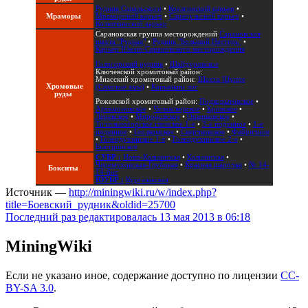
Рудник Сапальского
•
Коелгинский карьер
•
Мраморы
Мраморский карьер
•
Сарапульский карьер
•
Колюткинский карьер
Сарановская группа месторождений
Сарановская
шахта "Рудная"
•
Рудник "Большой Пестерь"
•
Карьер Южно-Сарановского месторождения
Гологорский рудник
•
Шайдуровское
Ключевской хромитовый район:
Миасский хромитовый район:
Шахта Шуппе
Хромовые
(Симские ямы)
•
Карымкин лог
руды
Режевской хромитовый район:
Подкорытовское
•
Артамоновское
•
Челкасверское
•
Кривское
•
Леневское
•
Мироновское
•
Ощепковское
•
Точильногорское глинское 1-е
•
3-е поденное
•
1-е
поденное
•
Геолкомское
•
Сверчковское
•
Фабричное
•
Голендухинское 1-е
•
Голендухинское 2-е
•
Быстринское
СУБР :
Ново-Кальинская
•
Кальинская
•
Черемуховская-Глубокая
•
Красная шапочка
•
№ 14-
Бокситы
14-бис
ЮУБР :
Кургазакская
Источник —
http://miningwiki.ru/w/index.php?
title=Боевский_рудник&oldid=25700
Последний раз редактировалась 13 мая 2013 в 06:18
MiningWiki
Если не указано иное, содержание доступно по лицензии
CC-
BY-SA 3.0
.