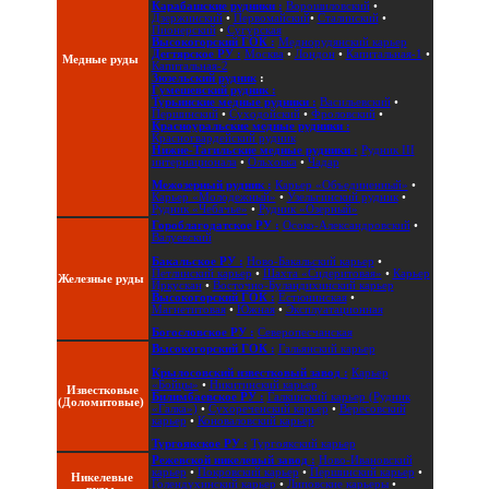
Карабашские рудники :
Ворошиловский
•
Дзержинский
•
Первомайский
•
Сталинский
•
Пионерский
•
Сугурская
Высокогорский ГОК :
Меднорудянский карьер
Дегтярское РУ :
Москва
•
Лондон
•
Капитальная-1
•
Медные руды
Капитальная-2
Зюзельский рудник
:
Гумешевский рудник :
Турьинские медные рудники :
Васильевский
•
Першинский
•
Суходойский
•
Фроловский
•
Красноуральские медные рудники :
Красногвардейский рудник
Нижне-Тагильские медные рудники :
Рудник III
интернационала
•
Ольховка
•
Чадар
Межозерный рудник :
Карьер «Объединенный»
•
Карьер «Молодежный»
•
Узельгинский рудник
•
Рудник «Чебачье»
•
Рудник «Озерный»
Гороблагодатское РУ :
Осоко-Александровский
•
Валуевский
Бакальское РУ :
Ново-Бакальский карьер
•
Петлинский карьер
•
Шахта «Сидеритовая»
•
Карьер
Железные руды
Иркускан
•
Восточно-Буландихинский карьер
Высокогорский ГОК :
Естюнинская
•
Магнетитовая
•
Южная
•
Эксплуатационная
Богословское РУ :
Северопесчанская
Высокогорский ГОК :
Гальянский карьер
Крылосовский известковый завод :
Карьер
«Бойцы»
•
Никитинский карьер
Известковые
Билимбаевское РУ :
Галкинский карьер (Рудник
(Доломитовые)
«Галка»)
•
Сухореченский карьер
•
Вересовский
карьер
•
Коноваловский карьер
Тургоякское РУ :
Тургоякский карьер
Режевской никелевый завод :
Ново-Ивановский
карьер
•
Покровский карьер
•
Першинский карьер
•
Никелевые
Голендухинский карьер
•
Липовские карьеры
•