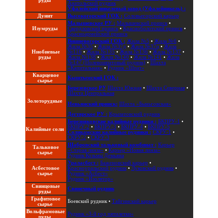
руды
Анатольский рудник
Уфалейский никелевый завод (Уфалейникель) :
Дунит
Высокогорский ГОК :
Соловьегорский карьер
Малышевское РУ :
Малышевский прииск
•
Изумруды
Свердловский прииск
•
Красноболотский прииск
•
Красноармейский прииск
Вишневогорский ГОК :
Жила №5
•
Жила №6
•
Жила №35
•
Жила №37д
•
Жила №37ц
•
Жила
Ниобиевые
№116
•
Жила №135
•
Жила №136
•
Жила №137
•
руды
Жила №138
•
Жила №140
•
Жила №141
•
Жила
№147 (Полевошпатовый рудник)
•
Шахта
«Капитальная»
•
Рудник «Шпат»
Кварцевое
Кыштымский ГОК :
сырье
Березовское РУ
Шахта Южная
•
Шахта Северная
•
Шахта Центральная
Золоторудные
Невьянский прииск:
Шахта «Быньговская»
Дегтярское РУ :
Крылатовский рудник
Березняковские калийные рудники :
БКПРУ-1
•
БКПРУ-2
•
БКПРУ-3
•
БКПРУ-4
•
БКПРУ-5
Калийные соли
Соликамские калийные рудники :
СКРУ-1
•
СКРУ-2
•
СКРУ-3
Шабровский тальковый комбинат :
Карьер
Тальковое
«Старая линза»
•
Карьер «Новая линза»
сырье
Рудник Козьмы Демьяна
Ураласбест :
Баженовский карьер
•
Асбестовое
Красноуральский рудник
•
Луковский рудник
•
сырье
Рудник «Асбест»
Рудник «Изолятор»
Свинцовые
Свинечный рудник
руды
Графитовое
Боевский рудник
•
Тайгинский карьер
сырье
Вольфрамовые
Рудник «3-й год пятилетки»
руды