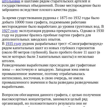
штольнями
и шахтами рядом старательских артелей и
государственных объединений. Позже месторождение было
заброшено вследствие плохого качества руды.
За время существования рудника с 1875 по 1932 годы было
добыто 10000 тонн графита, подземными работами
месторождение было выработано до уровня грунтовых вод. В
1927 году
эксплуатация рудника прекратилась. Однако в 1930
году на руднике брались пробные партии графита для
дополнительных заводских опытов.
В
1935 году
рудник разрабатывал трест «Союзграфиткорунд»
рядом капитальных шахт из новых глубоких горизонтов
(около 80 метров глубиной). Было пробито более 11 шахт (в
числе которых были 3 капитальных шахты) и несколько
штолен.
Разведочными выработками проследили две графитовые
зоны — восточную и западную. Западная зона имела
промышленное значение, поэтому отрабатывалась
интенсивно, восточная, в свою очередь, не имела
промышленного значения и была разведана разведочными
выработками.
Вопросом обогащения данного графита, с целью получения
высокосортных концентратов, занимался целый ряд
организаций, но положительного результата они не