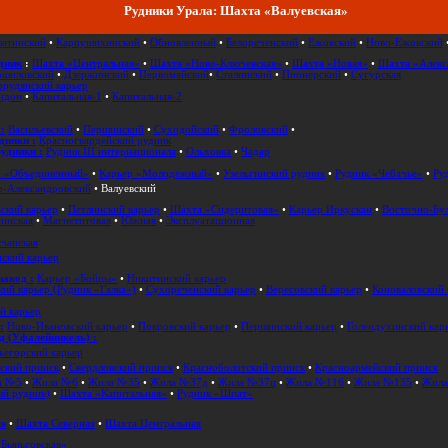
Рудники Урала: Шахта «Валуевская»
латинский
•
Карпушихинский
•
Обновленный
•
Белореченский
•
Ежовский
•
Ново-Ежовский
дник
:
Шахта «Центральная»
•
Шахта «Ново-Ключевская»
•
Шахта «Новая»
•
Шахта «Алекс
ошиловский
•
Дзержинский
•
Первомайский
•
Сталинский
•
Пионерский
•
Сугурская
рудянский карьер
ндон
•
Капитальная-1
•
Капитальная-2
:
Васильевский
•
Першинский
•
Суходойский
•
Фроловский
•
дники :
Красногвардейский рудник
удники :
Рудник III интернационала
•
Ольховка
•
Чадар
р «Объединенный»
•
Карьер «Молодежный»
•
Узельгинский рудник
•
Рудник «Чебачье»
•
Ру
о-Александровский
•
Валуевский
ский карьер
•
Петлинский карьер
•
Шахта «Сидеритовая»
•
Карьер Иркускан
•
Восточно-Бу
инская
•
Магнетитовая
•
Южная
•
Эксплуатационная
чанская
нский карьер
завод :
Карьер «Бойцы»
•
Никитинский карьер
кий карьер (Рудник «Галка»)
•
Сухореченский карьер
•
Вересовский карьер
•
Коноваловский 
й карьер
:
Ново-Ивановский карьер
•
Покровский карьер
•
Першинский карьер
•
Голендухинский кар
д (Уфалейникель) :
ьегорский карьер
ский прииск
•
Свердловский прииск
•
Красноболотский прииск
•
Красноармейский прииск
а №5
•
Жила №6
•
Жила №35
•
Жила №37д
•
Жила №37ц
•
Жила №116
•
Жила №135
•
Жила
й рудник)
•
Шахта «Капитальная»
•
Рудник «Шпат»
я
•
Шахта Северная
•
Шахта Центральная
Быньговская»