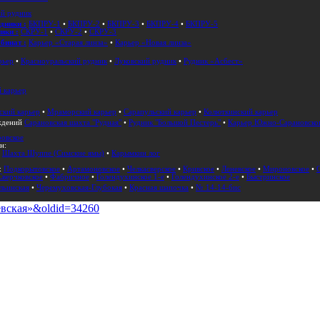
й рудник
дники :
БКПРУ-1
•
БКПРУ-2
•
БКПРУ-3
•
БКПРУ-4
•
БКПРУ-5
ики :
СКРУ-1
•
СКРУ-2
•
СКРУ-3
бинат :
Карьер «Старая линза»
•
Карьер «Новая линза»
рьер
•
Красноуральский рудник
•
Луковский рудник
•
Рудник «Асбест»
 карьер
ский карьер
•
Мраморский карьер
•
Сарапульский карьер
•
Колюткинский карьер
ождений
Сарановская шахта "Рудная"
•
Рудник "Большой Пестерь"
•
Карьер Южно-Сарановско
овское
н:
:
Шахта Шуппе (Симские ямы)
•
Карымкин лог
:
Подкорытовское
•
Артамоновское
•
Челкасверское
•
Кривское
•
Леневское
•
Мироновское
•
Сверчковское
•
Фабричное
•
Голендухинское 1-е
•
Голендухинское 2-е
•
Быстринское
льинская
•
Черемуховская-Глубокая
•
Красная шапочка
•
№ 14-14-бис
уевская»&oldid=34260