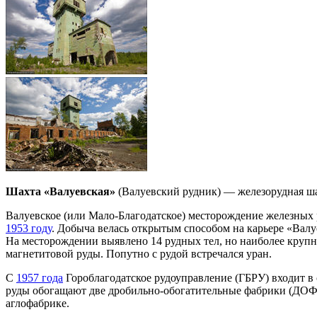
Шахта «Валуевская»
(Валуевский рудник) — железорудная шах
Валуевское (или Мало-Благодатское) месторождение железных р
1953 году
. Добыча велась открытым способом на карьере «Валу
На месторождении выявлено 14 рудных тел, но наиболее крупны
магнетитовой руды. Попутно с рудой встречался уран.
С
1957 года
Гороблагодатское рудоуправление (ГБРУ) входит в 
руды обогащают две дробильно-обогатительные фабрики (ДОФ-
аглофабрике.