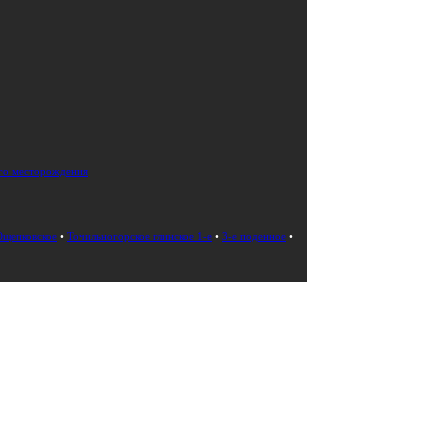
го месторождения
Ощепковское
•
Точильногорское глинское 1-е
•
3-е поденное
•