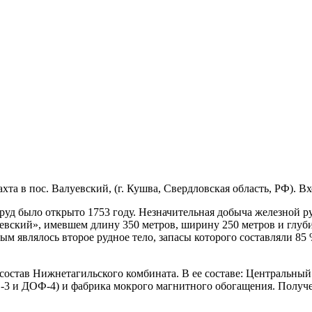
та в пос. Валуевский, (г. Кушва, Свердловская область, РФ). В
уд было открыто 1753 году. Незначительная добыча железной руд
евский», имевшем длину 350 метров, ширину 250 метров и глуби
м являлось второе рудное тело, запасы которого составляли 85
состав Нижнетагильского комбината. В ее составе: Центральный
3 и ДОФ-4) и фабрика мокрого магнитного обогащения. Получен