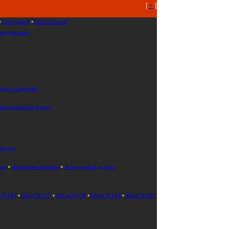
[
+
]
•
Ломовский
•
Левихинский
андровская»
дник «Озерный»
ландихинский карьер
карьер
ьер
•
Липовские карьеры
•
Анатольский рудник
 №136
•
Жила №137
•
Жила №138
•
Жила №140
•
Жила №141