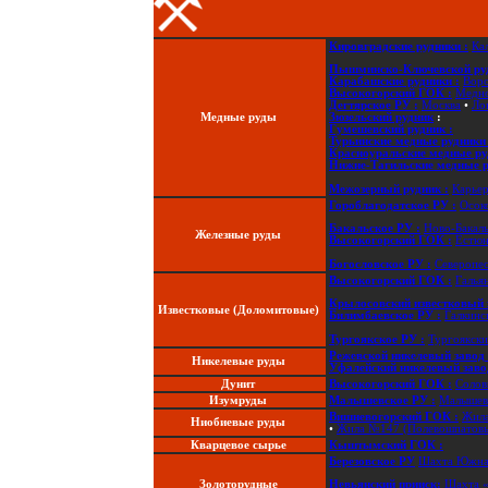
Кировградские рудники :
Ка
Пышминско-Ключевской ру
Карабашские рудники :
Вор
Высокогорский ГОК :
Медно
Дегтярское РУ :
Москва
•
Ло
Медные руды
Зюзельский рудник
:
Гумешевский рудник :
Турьинские медные рудники 
Красноуральские медные ру
Нижне-Тагильские медные р
Межозерный рудник :
Карье
Гороблагодатское РУ :
Осок
Бакальское РУ :
Ново-Бакаль
Железные руды
Высокогорский ГОК :
Естюн
Богословское РУ :
Северопес
Высокогорский ГОК :
Галья
Крылосовский известковый 
Известковые (Доломитовые)
Билимбаевское РУ :
Галкинс
Тургоякское РУ :
Тургоякски
Режевской никелевый завод 
Никелевые руды
Уфалейский никелевый заво
Дунит
Высокогорский ГОК :
Солов
Изумруды
Малышевское РУ :
Малышев
Вишневогорский ГОК :
Жил
Ниобиевые руды
•
Жила №147 (Полевошпатовы
Кварцевое сырье
Кыштымский ГОК :
Березовское РУ
Шахта Южна
Золоторудные
Невьянский прииск:
Шахта «