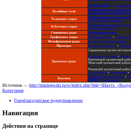
Дегтярское РУ :
Крылатовски
Березняковские калийные ру
Калийные соли
Соликамские калийные рудн
Шабровский тальковый ком
Тальковое сырье
Рудник Козьмы Демьяна
Ураласбест :
Баженовский ка
Асбестовое сырье
Рудник «Изолятор»
Свинцовые руды
Свинечный рудник
Графитовое сырье
Боевский рудник
•
Тайгинский
Вольфрамовые руды
Рудник «3-й год пятилетки»
Мраморы
Рудник Сапальского
•
Коелгин
Сарановская группа местор
Гологорский рудник
•
Шайдур
Ключевской хромитовый райо
Хромовые руды
Миасский хромитовый район
Режевской хромитовый район
1-е поденное
•
Геолкомское
•
СУБР :
Ново-Кальинская
•
Ка
Бокситы
ЮУБР :
Кургазакская
Источник —
http://miningwiki.ru/w/index.php?title=Шахта_«Вал
Категория
:
Гороблагодатское рудоуправление
Навигация
Действия на странице