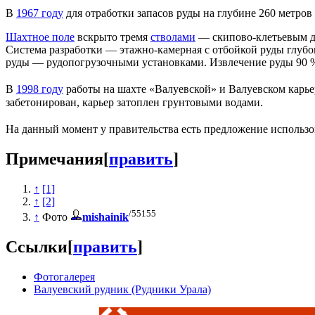
В
1967 году
для отработки запасов руды на глубине 260 метров
Шахтное поле
вскрыто тремя
стволами
— скипово-клетьевым дл
Система разработки — этажно-камерная с отбойкой руды глуб
руды — рудопогрузочными установками. Извлечение руды 90 
В
1998 году
работы на шахте «Валуевской» и Валуевском карь
забетонирован, карьер затоплен грунтовыми водами.
На данный момент у правительства есть предложение использ
Примечания
[
править
]
↑
[1]
↑
[2]
/55155
↑
Фото
mishainik
Ссылки
[
править
]
Фотогалерея
Валуевский рудник (Рудники Урала)