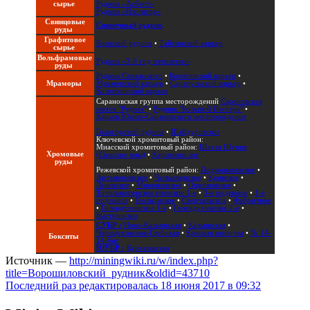
сырье
Рудник «Асбест»
Рудник «Изолятор»
Свинцовые
Свинечный рудник
руды
Графитовое
Боевский рудник
•
Тайгинский карьер
сырье
Вольфрамовые
Рудник «3-й год пятилетки»
руды
Рудник Сапальского
•
Коелгинский карьер
•
Мраморы
Мраморский карьер
•
Сарапульский карьер
•
Колюткинский карьер
Сарановская группа месторождений
Сарановская
шахта "Рудная"
•
Рудник "Большой Пестерь"
•
Карьер Южно-Сарановского месторождения
Гологорский рудник
•
Шайдуровское
Ключевской хромитовый район:
Миасский хромитовый район:
Шахта Шуппе
Хромовые
(Симские ямы)
•
Карымкин лог
руды
Режевской хромитовый район:
Подкорытовское
•
Артамоновское
•
Челкасверское
•
Кривское
•
Леневское
•
Мироновское
•
Ощепковское
•
Точильногорское глинское 1-е
•
3-е поденное
•
1-е
поденное
•
Геолкомское
•
Сверчковское
•
Фабричное
•
Голендухинское 1-е
•
Голендухинское 2-е
•
Быстринское
СУБР :
Ново-Кальинская
•
Кальинская
•
Черемуховская-Глубокая
•
Красная шапочка
•
№ 14-
Бокситы
14-бис
ЮУБР :
Кургазакская
Источник —
http://miningwiki.ru/w/index.php?
title=Ворошиловский_рудник&oldid=43710
Последний раз редактировалась 18 июня 2017 в 09:32