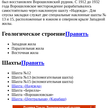
был восстановлен Ворошиловский рудник. С 1912 до 1932
года Ворошиловское месторождение разрабатывалось
самостоятельно через наклонную шахту «Надежда». Для
спуска закладки служат две специальные наклонные шахты №
13 и 15, расположенные в южном и северном крыле Западной
жилы.
Геологическое строение
Править
Западная жила
Параллельная жила
Восточная жила
Шахты
Править
Шахта №12
Шахта №13 (вспомогательная шахта)
Шахта №15 (вспомогательная шахта)
Шахта «Надежда»
Шахта «Берилла»
Шахта «Ворошиловская»
Шахта «Центральная» (Карабаш)
Рудники Урала: Ворошиловский рудник
[
+
]