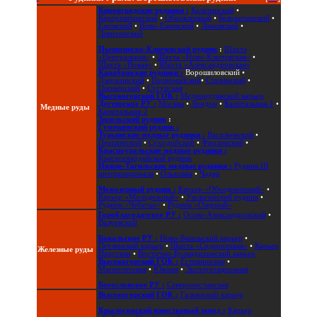
Кировградские рудники :
Калатинский
•
Карпушихинский
•
Обновленный
•
Белореченский
•
Ежовский
•
Ново-Ежовский
•
Ломовский
•
Левихинский
Пышминско-Ключевской рудник
:
Шахта
«Центральная»
•
Шахта «Ново-Ключевская»
•
Шахта «Новая»
•
Шахта «Александровская»
Карабашские рудники :
Ворошиловский
•
Дзержинский
•
Первомайский
•
Сталинский
•
Пионерский
•
Сугурская
Высокогорский ГОК :
Меднорудянский карьер
Дегтярское РУ :
Москва
•
Лондон
•
Капитальная-1
•
Медные руды
Капитальная-2
Зюзельский рудник
:
Гумешевский рудник :
Турьинские медные рудники :
Васильевский
•
Першинский
•
Суходойский
•
Фроловский
•
Красноуральские медные рудники :
Красногвардейский рудник
Нижне-Тагильские медные рудники :
Рудник III
интернационала
•
Ольховка
•
Чадар
Межозерный рудник :
Карьер «Объединенный»
•
Карьер «Молодежный»
•
Узельгинский рудник
•
Рудник «Чебачье»
•
Рудник «Озерный»
Гороблагодатское РУ :
Осоко-Александровский
•
Валуевский
Бакальское РУ :
Ново-Бакальский карьер
•
Петлинский карьер
•
Шахта «Сидеритовая»
•
Карьер
Железные руды
Иркускан
•
Восточно-Буландихинский карьер
Высокогорский ГОК :
Естюнинская
•
Магнетитовая
•
Южная
•
Эксплуатационная
Богословское РУ :
Северопесчанская
Высокогорский ГОК :
Гальянский карьер
Крылосовский известковый завод :
Карьер