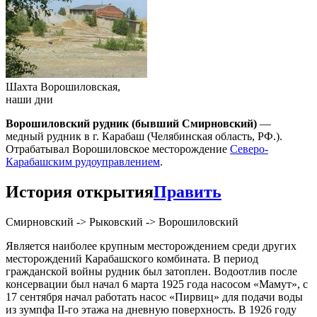
Шахта Ворошиловская,
наши дни
Ворошиловский рудник (бывший Смирновский)
—
медный рудник в г. Карабаш (Челябинская область, РФ.).
Отрабатывал Ворошиловское месторождение
Северо-
Карабашским рудоуправлением
.
История открытия
Править
Смирновский -> Рыковский -> Ворошиловский
Является наиболее крупным месторождением среди других
месторождений Карабашского комбината. В период
гражданской войны рудник был затоплен. Водоотлив после
консервации был начал 6 марта 1925 года насосом «Мамут», с
17 сентября начал работать насос «Пирвиц» для подачи воды
из зумпфа II-го этажа на дневную поверхность. В 1926 году