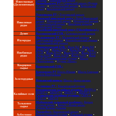
«Бойцы»
•
Никитинский карьер
Известковые
Билимбаевское РУ :
Галкинский карьер (Рудник
(Доломитовые)
«Галка»)
•
Сухореченский карьер
•
Вересовский
карьер
•
Коноваловский карьер
Тургоякское РУ :
Тургоякский карьер
Режевской никелевый завод :
Ново-Ивановский
карьер
•
Покровский карьер
•
Першинский карьер
•
Никелевые
Голендухинский карьер
•
Липовские карьеры
•
руды
Анатольский рудник
Уфалейский никелевый завод (Уфалейникель) :
Дунит
Высокогорский ГОК :
Соловьегорский карьер
Малышевское РУ :
Малышевский прииск
•
Изумруды
Свердловский прииск
•
Красноболотский прииск
•
Красноармейский прииск
Вишневогорский ГОК :
Жила №5
•
Жила №6
•
Жила №35
•
Жила №37д
•
Жила №37ц
•
Жила
Ниобиевые
№116
•
Жила №135
•
Жила №136
•
Жила №137
•
руды
Жила №138
•
Жила №140
•
Жила №141
•
Жила
№147 (Полевошпатовый рудник)
•
Шахта
«Капитальная»
•
Рудник «Шпат»
Кварцевое
Кыштымский ГОК :
сырье
Березовское РУ
Шахта Южная
•
Шахта Северная
•
Шахта Центральная
Золоторудные
Невьянский прииск:
Шахта «Быньговская»
Дегтярское РУ :
Крылатовский рудник
Березняковские калийные рудники :
БКПРУ-1
•
БКПРУ-2
•
БКПРУ-3
•
БКПРУ-4
•
БКПРУ-5
Калийные соли
Соликамские калийные рудники :
СКРУ-1
•
СКРУ-2
•
СКРУ-3
Шабровский тальковый комбинат :
Карьер
Тальковое
«Старая линза»
•
Карьер «Новая линза»
сырье
Рудник Козьмы Демьяна
Ураласбест :
Баженовский карьер
•
Асбестовое
Красноуральский рудник
•
Луковский рудник
•