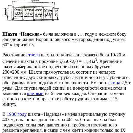
Шахта «Надежда»
была заложена в …. году в лежачем боку
Западной жилы Ворошиловского месторождения под углом
60° к горизонту.
Расстояние
ствола
шахты от контакта лежачего бока 10-20 м.
3
Сечение шахты в проходке 5,650х2,0 = 11,3 м
. Крепление
шахты американское подвесное из сосновых брусьев
200×200 мм. Шахта прямоугольная, состоит из четырех
отделений: двух скиповых, трубо-лестничного и углубочного,
обслуживаемого подъемом с поверхности. Емкость
скипа
2,5 т
руды. Для спуска людей скипы на поверхности снимаются и
заменяются
клетями
на 6 человек каждая. Операция замены
скипов на клети в практике работу рудника занимала 15
минут.
В
1936 году
шахта «Надежда» имела вертикальную глубину
403 м, наклонная длина шахты 465 м. Ствол шахты был
подвержен сильному давлению и требовал постоянного
ремонта крепления, в связи с чем клети ходили только до IX