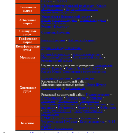
СКРУ-2
•
СКРУ-3
Шабровский тальковый комбинат :
Карьер
Тальковое
«Старая линза»
•
Карьер «Новая линза»
сырье
Рудник Козьмы Демьяна
Ураласбест :
Баженовский карьер
•
Асбестовое
Красноуральский рудник
•
Луковский рудник
•
сырье
Рудник «Асбест»
Рудник «Изолятор»
Свинцовые
Свинечный рудник
руды
Графитовое
Боевский рудник
•
Тайгинский карьер
сырье
Вольфрамовые
Рудник «3-й год пятилетки»
руды
Рудник Сапальского
•
Коелгинский карьер
•
Мраморы
Мраморский карьер
•
Сарапульский карьер
•
Колюткинский карьер
Сарановская группа месторождений
Сарановская
шахта "Рудная"
•
Рудник "Большой Пестерь"
•
Карьер Южно-Сарановского месторождения
Гологорский рудник
•
Шайдуровское
Ключевской хромитовый район:
Миасский хромитовый район:
Шахта Шуппе
Хромовые
(Симские ямы)
•
Карымкин лог
руды
Режевской хромитовый район:
Подкорытовское
•
Артамоновское
•
Челкасверское
•
Кривское
•
Леневское
•
Мироновское
•
Ощепковское
•
Точильногорское глинское 1-е
•
3-е поденное
•
1-е
поденное
•
Геолкомское
•
Сверчковское
•
Фабричное
•
Голендухинское 1-е
•
Голендухинское 2-е
•
Быстринское
СУБР :
Ново-Кальинская
•
Кальинская
•
Черемуховская-Глубокая
•
Красная шапочка
•
№ 14-
Бокситы
14-бис
ЮУБР :
Кургазакская