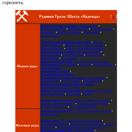
горизонта.
Рудники Урала: Шахта «Надежда»
[
+
]
Кировградские рудники :
Калатинский
•
Карпушихинский
•
Обновленный
•
Белореченский
•
Ежовский
•
Ново-Ежовский
•
Ломовский
•
Левихинский
Пышминско-Ключевской рудник
:
Шахта
«Центральная»
•
Шахта «Ново-Ключевская»
•
Шахта «Новая»
•
Шахта «Александровская»
Карабашские рудники :
Ворошиловский
•
Дзержинский
•
Первомайский
•
Сталинский
•
Пионерский
•
Сугурская
Высокогорский ГОК :
Меднорудянский карьер
Дегтярское РУ :
Москва
•
Лондон
•
Капитальная-1
•
Медные руды
Капитальная-2
Зюзельский рудник
:
Гумешевский рудник :
Турьинские медные рудники :
Васильевский
•
Першинский
•
Суходойский
•
Фроловский
•
Красноуральские медные рудники :
Красногвардейский рудник
Нижне-Тагильские медные рудники :
Рудник III
интернационала
•
Ольховка
•
Чадар
Межозерный рудник :
Карьер «Объединенный»
•
Карьер «Молодежный»
•
Узельгинский рудник
•
Рудник «Чебачье»
•
Рудник «Озерный»
Гороблагодатское РУ :
Осоко-Александровский
•
Валуевский
Бакальское РУ :
Ново-Бакальский карьер
•
Петлинский карьер
•
Шахта «Сидеритовая»
•
Карьер
Железные руды
Иркускан
•
Восточно-Буландихинский карьер
Высокогорский ГОК :
Естюнинская
•