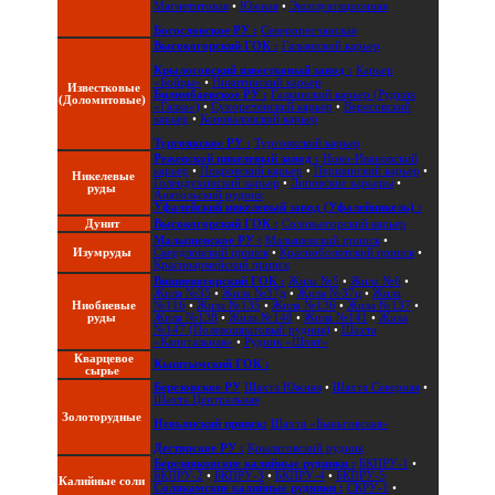
Магнетитовая
•
Южная
•
Эксплуатационная
Богословское РУ :
Северопесчанская
Высокогорский ГОК :
Гальянский карьер
Крылосовский известковый завод :
Карьер
«Бойцы»
•
Никитинский карьер
Известковые
Билимбаевское РУ :
Галкинский карьер (Рудник
(Доломитовые)
«Галка»)
•
Сухореченский карьер
•
Вересовский
карьер
•
Коноваловский карьер
Тургоякское РУ :
Тургоякский карьер
Режевской никелевый завод :
Ново-Ивановский
карьер
•
Покровский карьер
•
Першинский карьер
•
Никелевые
Голендухинский карьер
•
Липовские карьеры
•
руды
Анатольский рудник
Уфалейский никелевый завод (Уфалейникель) :
Дунит
Высокогорский ГОК :
Соловьегорский карьер
Малышевское РУ :
Малышевский прииск
•
Изумруды
Свердловский прииск
•
Красноболотский прииск
•
Красноармейский прииск
Вишневогорский ГОК :
Жила №5
•
Жила №6
•
Жила №35
•
Жила №37д
•
Жила №37ц
•
Жила
Ниобиевые
№116
•
Жила №135
•
Жила №136
•
Жила №137
•
руды
Жила №138
•
Жила №140
•
Жила №141
•
Жила
№147 (Полевошпатовый рудник)
•
Шахта
«Капитальная»
•
Рудник «Шпат»
Кварцевое
Кыштымский ГОК :
сырье
Березовское РУ
Шахта Южная
•
Шахта Северная
•
Шахта Центральная
Золоторудные
Невьянский прииск:
Шахта «Быньговская»
Дегтярское РУ :
Крылатовский рудник
Березняковские калийные рудники :
БКПРУ-1
•
БКПРУ-2
•
БКПРУ-3
•
БКПРУ-4
•
БКПРУ-5
Калийные соли
Соликамские калийные рудники :
СКРУ-1
•