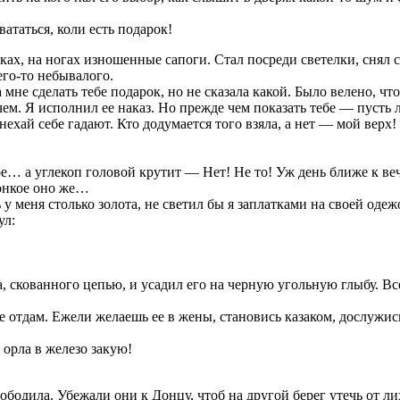
ататься, коли есть подарок!
ках, на ногах изношенные сапоги. Стал посреди светелки, снял 
его-то небывалого.
мне сделать тебе подарок, но не сказала какой. Было велено, чт
ячем. Я исполнил ее наказ. Но прежде чем показать тебе — пусть 
ехай себе гадают. Кто додумается того взяла, а нет — мой верх!
тое… а углекоп головой крутит — Нет! Не то! Уж день ближе к веч
вонкое оно же…
 меня столько золота, не светил бы я заплатками на своей одеж
ул:
 скованного цепью, и усадил его на черную угольную глыбу. Все
е отдам. Ежели желаешь ее в жены, становись казаком, дослужись
о орла в железо закую!
бодила. Убежали они к Донцу, чтоб на другой берег утечь от ли