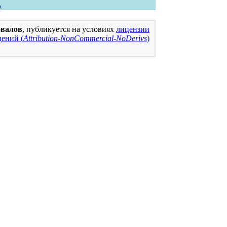
и
овалов
, публикуется на условиях
лицензии
ений (
Attribution-NonCommercial-NoDerivs
)