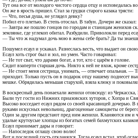
Тут она все от молодого чистого сердца отцу и исповедалась во
Он же в ярость пришел. Стал за грудки старого казака трясти:
— Что, песья душа, не углядел девку?
Побил его плетью. В степь отослал. В табун. Дочери же сказал:
— Завтра же пошлю гонцов по городам и станицам женихов склик
землянке, где углекоп обитал. Разбудили. Приволокли перед ес
— Ты что ж надумал дочь мою в жены себе брать? Да ты знаешь,
Пошумел есаул и ускакал. Разнеслась весть, что выдает он свою
Есаул хоть строг был и зол, но умен. Часто говаривал:
— Не тот сват, что дарами богат, а тот, кто с царём в голове.
Сидит взаперти старшая дочь. Никто к ней не вхож, кроме сест
— Не стоит меня сестрица, унимать, — отвечает опальная. — 
приходит. Только пусть он в подарок отцу нашему поднесет выс
мешке. Обрядилась меньшая старухой, взяла клюку и поковылял
В воскресный день понаехали женихи отовсюду: из Черкасска, Р
Были тут гости из Нижних приазовских хуторов, с Хопра и Свя
Высоко восседает есаул рядом со своей красавицей дочерью. В
руками искусных невольниц, драгоценные самоцветы от берего
Один за другим предстают пред ним женихи. Кланяются им и 
удалые крутоусые хлопцы из богатых семей бахмутских казаков
Есаул принимает дары и говорит:
— Напоследок оглашу свою волю!
Вот и последний гость откланялся. Тогда есаул встал, чтоб огла