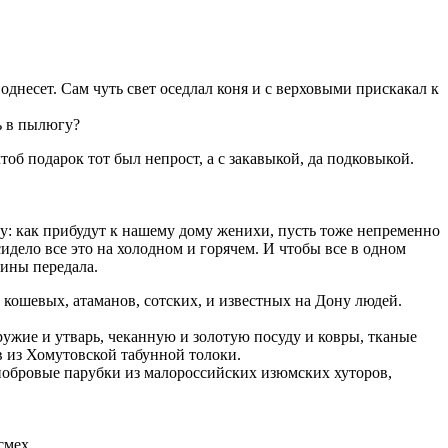
однесет. Сам чуть свет оседлал коня и с верховыми прискакал к
чь в пылюгу?
тоб подарок тот был непрост, а с закавыкой, да подковыкой.
у: как прибудут к нашему дому женихи, пусть тоже непременно
сидело все это на холодном и горячем. И чтобы все в одном
рины передала.
 кошевых, атаманов, сотских, и известных на Дону людей.
ружие и утварь, чеканную и золотую посуду и ковры, тканые
в из Хомутовской табунной толоки.
нобровые парубки из малороссийских изюмских хуторов,
смех.