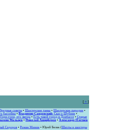
[
+
]
Вредные советы
•
Шахтерские танка
•
Шахтерские пародии
•
о бассейна
•
Владимир Сандовский:
Сказ о Шубине
•
•
Гори-гори, его звезда
•
Есть такой город в Донбассе
•
Старые
иамин Мальцев
•
Николай Анциферов
•
Александр Плетнев
лай Сидоров
•
Роман Минин
• Юрий Билак (
Шахты и шахтеры