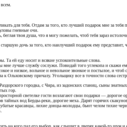
 всем.
ать для тебя. Отдам за того, кто лучший подарок мне за тебя п
ауловы гневные очи.
 беглая твоя душа, что я могу пожелать, чтоб тебя зараз истоло
 старшую дочь за того, кто наилучший подарок ему представит, ч
ры. Та ей еду носит и всякие успокоительные слова.
Ты мне лучше службу сослужи. Повидай того углекопа и скажи ем
окое и низкое, вольное и невольное звонкое и постылое, и чтоб 
а к Ольховскому причалу. Угольщику все в точности слова сест
аздорского городка, с Чира, из задонских станиц, сыны знатных
тых гор.
 просторной светелке гости возлагают свои подарки — дорогое о
в тайных вод Берды-реки, дорогие меха. Дарят горячих скакуно
чубатые красавцы, лихие донцы-молодцы, бьют челом тихие чер
.
сить на кого пал его выбор, как слышит в дверях какой-то шум и 