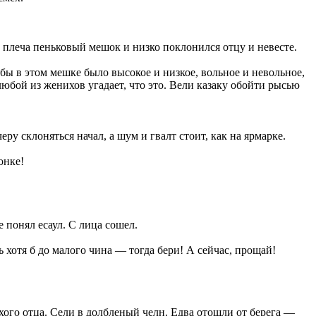
с плеча пеньковый мешок и низко поклонился отцу и невесте.
обы в этом мешке было высокое и низкое, вольное и невольное,
любой из женихов угадает, что это. Вели казаку обойти рысью
еру склоняться начал, а шум и гвалт стоит, как на ярмарке.
онке!
 понял есаул. С лица сошел.
 хотя б до малого чина — тогда бери! А сейчас, прощай!
хого отца. Сели в долбленый челн. Едва отошли от берега —