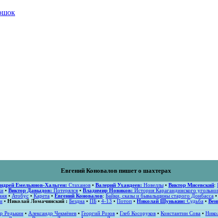
нюшок
Евгений Коновалов пишет о шахтерах
ндрей Емельянов-Хальген:
Стаханов
•
Валерий Ухандеев:
Новеллы
•
Виктор Мисевский
:
ки
•
Виктор Давыдов:
Потерялся
•
Владимир Новиков:
История Карагандинского угольног
аня
•
Атобус
•
Карета
•
Евгений Коновалов
:
Байки, сказы и бывальщины старого Донбасса
и
•
Николай Ломачинский :
Бездна
•
ПБ
•
4-13
•
Потоп
•
Николай Шунькин:
Судьба
•
Вен
р Редькин
•
Александр Чекмёнев
•
Георгий Розов
•
Глеб Косоруков
•
Константин Сова
•
Нико