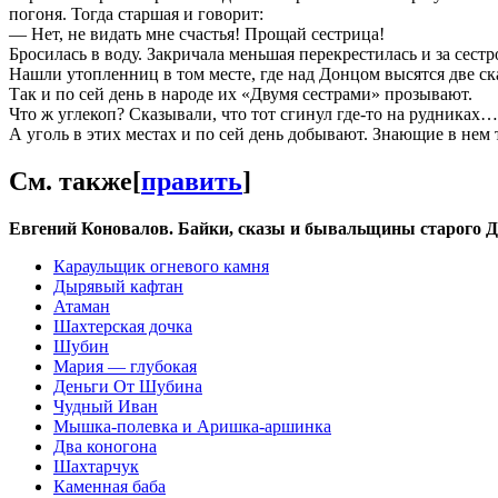
погоня. Тогда старшая и говорит:
— Нет, не видать мне счастья! Прощай сестрица!
Бросилась в воду. Закричала меньшая перекрестилась и за сестр
Нашли утопленниц в том месте, где над Донцом высятся две ск
Так и по сей день в народе их «Двумя сестрами» прозывают.
Что ж углекоп? Сказывали, что тот сгинул где-то на рудниках…
А уголь в этих местах и по сей день добывают. Знающие в нем
См. также
[
править
]
Евгений Коновалов. Байки, сказы и бывальщины старого Д
Караульщик огневого камня
Дырявый кафтан
Атаман
Шахтерская дочка
Шубин
Мария — глубокая‎
Деньги От Шубина
Чудный Иван
Мышка-полевка и Аришка-аршинка
Два коногона
Шахтарчук
Каменная баба