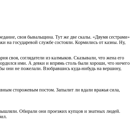
едание, своя бывальщина. Тут же две скалы. «Двумя сестрами»
аки на государевой службе состояли. Кормились от казны. Ну,
рня своя, соглядатели из калмыков. Сказывали, что жена его
гордился ими. А девки и впрямь столь были хороши, что ничего
а бы они не пожелали. Взобравшись куда-нибудь на вершину,
лавным сторожевым постом. Запылит ли вдали вражья сила,
омышляли. Обирали они проезжих купцов и знатных людей.
бил.