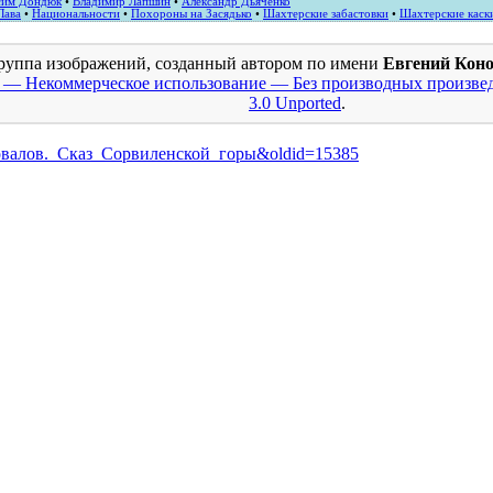
сим Дондюк
•
Владимир Лапшин
•
Александр Дьяченко
Лава
•
Национальности
•
Похороны на Засядько
•
Шахтерские забастовки
•
Шахтерские каск
руппа изображений, созданный автором по имени
Евгений Кон
 — Некоммерческое использование — Без производных произвед
3.0 Unported
.
Коновалов._Сказ_Сорвиленской_горы&oldid=15385