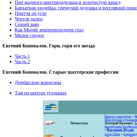
Про жадного шахтовладельца и золотистую крысу
Бархатная злодейка, гремучий дедушка и веселящий по
Притча об угле
Чертов палец
Синий заяц
Как Митяй землепроходцем стал‎
Милое сердце
Евгений Коновалов. Гори, гори его звезда
Часть 1
Часть 2
Евгений Коновалов. Старые шахтерские профессии
Донбасские коногоны
Там на шахтах угольных
Книги о шахтерах
•
А
Шахтерские страшил
Литература
Дмитрий Кравцев:
Б
шахтерские професси
•
Владимир Мухин
Song Chao
•
Александ