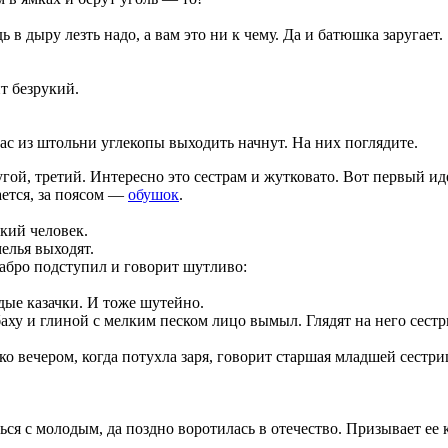
 в дыру лезть надо, а вам это ни к чему. Да и батюшка заругает.
ит безрукий.
ас из штольни углекопы выходить начнут. На них поглядите.
угой, третий. Интересно это сестрам и жутковато. Вот первый иде
ается, за поясом —
обушок
.
кий человек.
мелья выходят.
рабро подступил и говорит шутливо:
дые казачки. И тоже шутейно.
баху и глиной с мелким песком лицо вымыл. Глядят на него сестр
ко вечером, когда потухла заря, говорит старшая младшей сестри
ся с молодым, да поздно воротилась в отечество. Призывает ее к 