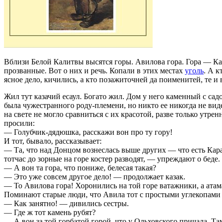
Вблизи Белой Калитвы высятся горы. Авилова гора. Гора — Кар
прозванные. Вот о них и речь. Копали в этих местах
уголь
. А к
ясное дело, кичились, а кто позажиточней да поименитей, те и 
Жил тут казачий есаул. Богато жил. Дом у него каменный с сад
была чужестранного роду-племени, но никто ее никогда не виде
на свете не могло сравниться с их красотой, разве только утре
просили:
— Голубчик-дядюшка, расскажи вон про ту гору!
И тот, бывало, рассказывает:
— Та, что над Донцом вознеслась выше других — что есть Кара
тотчас до зорные на горе костер разводят, — упреждают о беде.
— А вон та гора, что пониже, белесая такая?
— Это уже совсем другое дело! — продолжает казак.
— То Авилова гора! Хоронились на той горе ватажники, а ата
Поминают старые люди, что Авила тот с простыми углекопами 
— Как занятно! — дивились сестры.
— Где ж тот камень рубят?
— А вон за той горбатой горой, что у Ольховского причала. Та