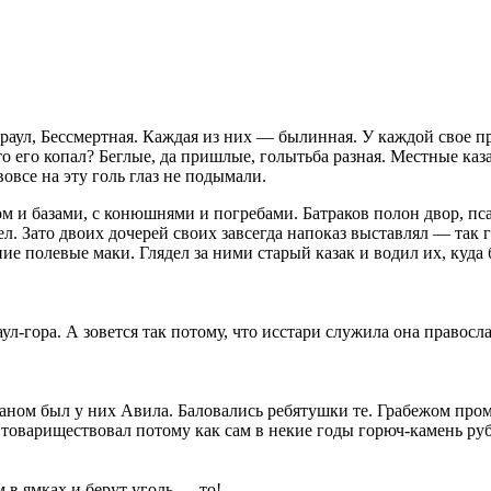
аул, Бессмертная. Каждая из них — былинная. У каждой свое пр
то его копал? Беглые, да пришлые, голытьба разная. Местные каз
вовсе на эту голь глаз не подымали.
ом и базами, с конюшнями и погребами. Батраков полон двор, пса
л. Зато двоих дочерей своих завсегда напоказ выставлял — так 
нние полевые маки. Глядел за ними старый казак и водил их, куд
ул-гора. А зовется так потому, что исстари служила она правос
маном был у них Авила. Баловались ребятушки те. Грабежом пр
товариществовал потому как сам в некие годы горюч-камень ру
м в ямках и берут уголь — то!