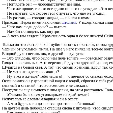
— Поглядеть бы! — любопытствуют девицы.
— Чего же проще, только все едино ничего не углядите. Это ведь
— Не заругает! Он скорее тебя отругает, что нам не угодил.
— Ну раз так, — говорит дядька, — пошли к ямам.
Приходят. Перед ними наклонная
штольня
. У входа калека сид
— Чего вам люди добрые? — пытает.
— Нам бы поглядеть, как внутри!
— А чего там глядеть? Кромешность одна и более ничего! Сейч
Только он это сказал, как в глубине огонек показался, потом др
Черный от угольной пыли. На шее у него пилка на тесьме болт
В одной руке светильник, в другой — кус угля.
— Это для дома, чтоб было чем печь топить, — объясняет безру
Глядят на остальных. А те вереницей друг за дружкой из подзе
Щурятся на белый свет. А тот, что самый крайний, вдруг так х
— Не меня ли ждете красавицы?
— Ну, а кого же еще? Тебя лешего! — отвечают со смехом моло
Остановился он у деревянной кадки с водой, сбросил с себя ру
славный и статный, что во всем свете не сыскать.
Посудачили еще немного с ним девки, на этом расстались. Толь
— Убежала бы я с тем угольщиком на край земли!
Испугалась ее словам младшая и ей в ответ:
— А что будет, коли дознается про это наш батюшка?
На другой день побежала старшая снова к штольне, чтоб свидеть
— Где, дочка, гуляла аж до ночи?