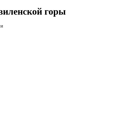
виленской горы
ии