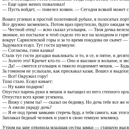
— Еще один жених пожаловал!
— Пусть войдет, — повелел хозяин. — Сегодня всякий может св
Вошел углекоп в простой полотняной рубахе, в полосатых порт
Все дружно засмеялись. Потом враз приутихли, будто ожидая ч
— Честной отец! — ясно сказал угольщик. — Твоя дочка велела 
звонкое, но постылое и чтоб сидело это все на холодном и гор
вокруг Сарвиленской горы и за то время покудова он скачет — н
Задумался есаул. Тут гости шумнули:
— Согласны, гони казака!
Стали тут гости догадки выкликать: и то, и се, и пятое, и деся
— Золото это! Кричит кто-то — Оно и высокое и вольное, и з
— Да! — смеется угольщик и тяжело поднимает мешок. — Будь у
За гомоном не услыхали, как прискакал казак. Вошел и выдохн
— Все! Окружил гору!
Тихо стало. Есаул кивает:
— Ну кажи подарок!
Опустил парень руки в мешок и вытащил из него степного орла,
Отпустил всех кроме углекопа.
— Вижу с умом ты! — сказал он бедняку. Но дочь тебе все же н
— А ежели украду дочь?
— Я ее под тремя замками стеречь буду, а тебя самого, как этог
Заплакал бедный человек и ушел в свою темную землянку.
Утром на заре отворила младшая сестра замки — старшую высво