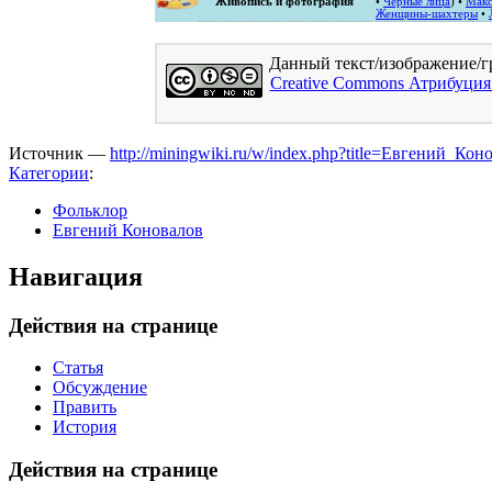
Живопись и фотография
•
Черные лица
) •
Мак
Женщины-шахтеры
•
Данный текст/изображение/г
Creative Commons Атрибуция
Источник —
http://miningwiki.ru/w/index.php?title=Евгений_
Категории
:
Фольклор
Евгений Коновалов
Навигация
Действия на странице
Статья
Обсуждение
Править
История
Действия на странице