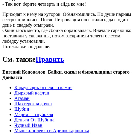
- Так вот, берите четверть и айда ко мне!
Приходят к нему на хуторок. Обзнакомились. По душе парням
сестры пришлись. После Петрова дня посватались, да в один
день и свадьбу отыграли.
Оживилось место, где сбойка образовалась. Вначале сараюшко
поставили у скважины, потом заскрипели телеги с лесом,
лебедку установили.
Потекла жизнь дальше.
См. также
Править
Евгений Коновалов. Байки, сказы и бывальщины старого
Донбасса
Караульщик огневого камня
Дырявый кафтан
Атаман
Шахтерская дочка
Шубин
Мария — глубокая‎
Деньги От Шубина
Чудный Иван
Мышка-полевка и Аришка-аршинка