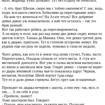
мало. Жарища. Руки затекают. Тут без отдыху не обойтись.
- А что, брат Шилов, скоро мы с тобою оженимся? С нас, ведь,
поди, вся шахта смеется. Бобылями да перестарками зовут.
- На ком тут жениться-то? На Агате чтоль? Все добрячие
девки давно уж повыскочили, а нам что осталось – так это
брак разный.
Вот так работают ребята, да переговариваются.
А на верху в поле, как раз над ними две девки сидят, венки из
цветов плетут. Танька да Манька. Они, эти девки третий день
как к дядьке, приехали. Тут в степном хуторочке живут. На
рудник еще ни разу не ходили, чумазых в глаза не видали.
Чуют девки, как кто-то в земле под ними стучит, Гулко, часто.
Перепугались. Поодаль отошли от этого места. А стук все
явственней доносится. Вот уже и палка железная выткнулась
из земли и заплясала меж трав. Глядят девки – глазам не верят:
из дыры земляной голова чья-то показалась вдруг. Черная,
косматая, белозубая. Шеей вертит туда-сюда.
Тут-то и дали девки стрекоча. Бегут, орут как оглашенные.
Приходит их дядька вечером с шахты, а они ему: так, мол, и
так.… А он себе в усы:
- Пробили, значит!
Тоже шахтером был. Говорит:
- Пошли, мои красавицы, укажите место. Подходят.