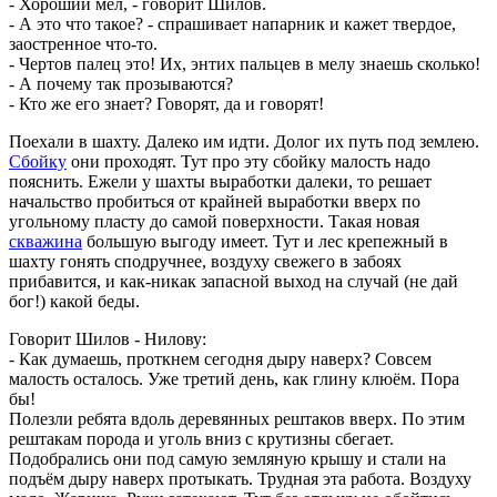
- Хороший мел, - говорит Шилов.
- А это что такое? - спрашивает напарник и кажет твердое,
заостренное что-то.
- Чертов палец это! Их, энтих пальцев в мелу знаешь сколько!
- А почему так прозываются?
- Кто же его знает? Говорят, да и говорят!
Поехали в шахту. Далеко им идти. Долог их путь под землею.
Сбойку
они проходят. Тут про эту сбойку малость надо
пояснить. Ежели у шахты выработки далеки, то решает
начальство пробиться от крайней выработки вверх по
угольному пласту до самой поверхности. Такая новая
скважина
большую выгоду имеет. Тут и лес крепежный в
шахту гонять сподручнее, воздуху свежего в забоях
прибавится, и как-никак запасной выход на случай (не дай
бог!) какой беды.
Говорит Шилов - Нилову:
- Как думаешь, проткнем сегодня дыру наверх? Совсем
малость осталось. Уже третий день, как глину клюём. Пора
бы!
Полезли ребята вдоль деревянных рештаков вверх. По этим
рештакам порода и уголь вниз с крутизны сбегает.
Подобрались они под самую земляную крышу и стали на
подъём дыру наверх протыкать. Трудная эта работа. Воздуху