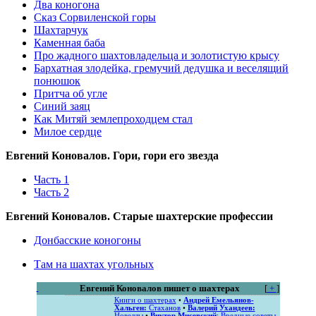
Два коногона
Сказ Сорвиленской горы
Шахтарчук
Каменная баба
Про жадного шахтовладельца и золотистую крысу
Бархатная злодейка, гремучий дедушка и веселящий
понюшок
Притча об угле
Синий заяц
Как Митяй землепроходцем стал‎
Милое сердце
Евгений Коновалов. Гори, гори его звезда
Часть 1
Часть 2
Евгений Коновалов. Старые шахтерские профессии
Донбасские коногоны
Там на шахтах угольных
Евгений Коновалов пишет о шахтерах
[
+
]
Книги о шахтерах
•
Андрей Емельянов-
Хальген:
Стаханов
•
Валерий Ухандеев:
Новеллы
•
Виктор Мисевский
:
Вредные советы