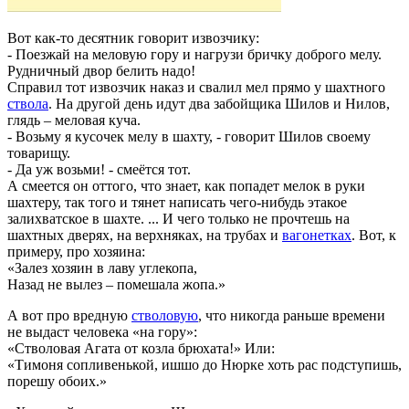
Вот как-то десятник говорит извозчику:
- Поезжай на меловую гору и нагрузи бричку доброго мелу.
Рудничный двор белить надо!
Справил тот извозчик наказ и свалил мел прямо у шахтного
ствола
. На другой день идут два забойщика Шилов и Нилов,
глядь – меловая куча.
- Возьму я кусочек мелу в шахту, - говорит Шилов своему
товарищу.
- Да уж возьми! - смеётся тот.
А смеется он оттого, что знает, как попадет мелок в руки
шахтеру, так того и тянет написать чего-нибудь этакое
залихватское в шахте. ... И чего только не прочтешь на
шахтных дверях, на верхняках, на трубах и
вагонетках
. Вот, к
примеру, про хозяина:
«Залез хозяин в лаву углекопа,
Назад не вылез – помешала жопа.»
А вот про вредную
стволовую
, что никогда раньше времени
не выдаст человека «на гору»:
«Стволовая Агата от козла брюхата!» Или:
«Тимоня сопливенькой, ишшо до Нюрке хоть рас подступишь,
порешу обоих.»