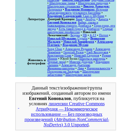
•
Шахтерские танка
•
Шахтерские пародии
•
Шахтерские страшилки
•
Виктор Давыдов:
Потерялся
•
Владимир Новиков:
История
Карагандинского угольного бассейна
•
Владимир Сандовский:
Сказ о Шубине
•
Литература
Дмитрий Кравцев:
Баня
•
Атобус
•
Карета
•
Евгений Коновалов
:
Байки, сказы и
бывальщины старого Донбасса
•
Гори-гори, его
звезда
•
Есть такой город в Донбассе
•
Старые
шахтерские профессии
•
Николай
Ломачинский :
Бездна
•
ПБ
•
4-13
•
Потоп
•
Николай Шунькин:
Судьба
•
Вениамин
Мальцев
•
Николай Анциферов
•
Александр
Плетнев
•
Владимир Мухин
Song Chao
•
Александр Редькин
•
Александр
Чекмёнев
•
Георгий Розов
•
Глеб Косоруков
•
Константин Сова
•
Николай Сидоров
•
Роман
Минин
• Юрий Билак (
Шахты и шахтеры
•
Живопись и
Черные лица
) •
Максим Дондюк
•
Владимир
фотография
Лапшин
•
Александр Дьяченко
Женщины-шахтеры
•
Лава
•
Национальности
•
Похороны на Засядько
•
Шахтерские
забастовки
•
Шахтерские каски
Данный текст/изображение/группа
изображений, созданный автором по имени
Евгений Коновалов
, публикуется на
условиях
лицензии Creative Commons
Атрибуция — Некоммерческое
использование — Без производных
произведений (
Attribution-NonCommercial-
NoDerivs
) 3.0 Unported
.